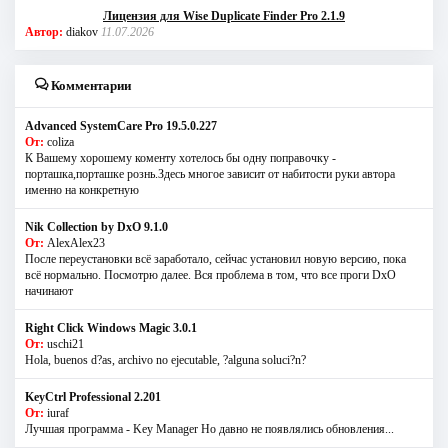
Лицензия для Wise Duplicate Finder Pro 2.1.9
Автор:
diakov
11.07.2026
Комментарии
Advanced SystemCare Pro 19.5.0.227
От:
coliza
К Вашему хорошему коменту хотелось бы одну поправочку -
порташка,порташке рознь.Здесь многое зависит от набитости руки автора
именно на конкретную
Nik Collection by DxO 9.1.0
От:
AlexAlex23
После переустановки всё заработало, сейчас установил новую версию, пока
всё нормально. Посмотрю далее. Вся проблема в том, что все проги DxO
начинают
Right Click Windows Magic 3.0.1
От:
uschi21
Hola, buenos d?as, archivo no ejecutable, ?alguna soluci?n?
KeyCtrl Professional 2.201
От:
iuraf
Лучшая программа - Key Manager Но давно не появлялись обновления...