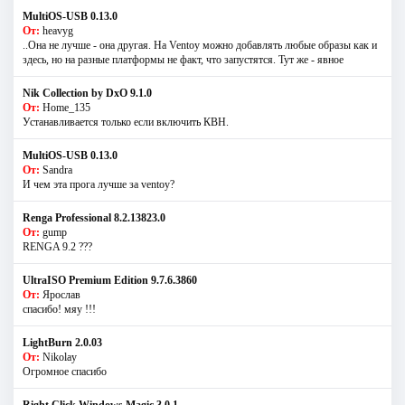
MultiOS-USB 0.13.0
От:
heavyg
..Она не лучше - она другая. На Ventoy можно добавлять любые образы как и
здесь, но на разные платформы не факт, что запустятся. Тут же - явное
Nik Collection by DxO 9.1.0
От:
Home_135
Устанавливается только если включить КВН.
MultiOS-USB 0.13.0
От:
Sandra
И чем эта прога лучше за ventoy?
Renga Professional 8.2.13823.0
От:
gump
RENGA 9.2 ???
UltraISO Premium Edition 9.7.6.3860
От:
Ярослав
спасибо! мяу !!!
LightBurn 2.0.03
От:
Nikolay
Огромное спасибо
Right Click Windows Magic 3.0.1