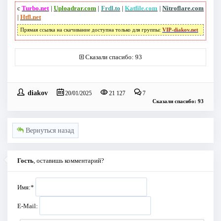
с
Turbo.net
|
Uploadrar.com
|
Frdl.to
|
Katfile.com
|
Nitroflare.com
|
Htfl.net
Прямая ссылка на скачивание доступна только для группы:
VIP-diakov.net
Сказали спасибо: 93
diakov
20/01/2025
21 127
7
Сказали спасибо: 93
Вернуться назад
Гость
, оставишь комментарий?
Имя:
*
E-Mail: