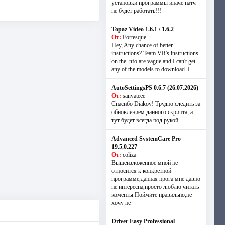
установки программы иначе патч
не будет работать!!!
Topaz Video 1.6.1 / 1.6.2
От:
Fortesque
Hey, Any chance of better
instructions? Team VR's instructions
on the .nfo are vague and I can't get
any of the models to download. I
AutoSettingsPS 0.6.7 (26.07.2026)
От:
sanyateee
Спасибо Diakov! Трудно следить за
обновлением данного скрипта, а
тут будет всегда под рукой.
Advanced SystemCare Pro
19.5.0.227
От:
coliza
Вышеизложенное мной не
относится к конкретной
программе,данная прога мне давно
не интересна,просто люблю читать
коменты.Поймите правильно,не
хочу не
Driver Easy Professional