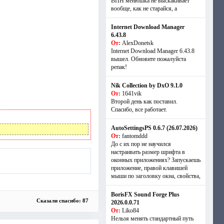
ВПН менюшка не выскакивает
вообще, как не старайся, а
Internet Download Manager
6.43.8
От:
AlexDonetsk
Internet Download Manager 6.43.8
вышел. Обновите пожалуйста
репак!
Nik Collection by DxO 9.1.0
От:
1641vik
Второй день как поставил.
Спасибо, все работает.
AutoSettingsPS 0.6.7 (26.07.2026)
От:
fantomddd
До с их пор не научился
настраивать размер шрифта в
оконных приложениях? Запускаешь
приложение, правой клавишей
мыши по заголовку окна, свойства,
BorisFX Sound Forge Plus
Сказали спасибо: 87
2026.0.0.71
От:
Liko84
Нельзя менять стандартный путь