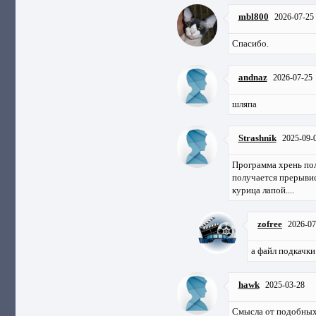
mbl800
2026-07-25
Спасибо.
andnaz
2026-07-25
шляпа
Strashnik
2025-09-
Программа хрень полн
получается прерывис
курица лапой....
zofree
2026-07
а файл подкачки
hawk
2025-03-28
Смысла от подобных 