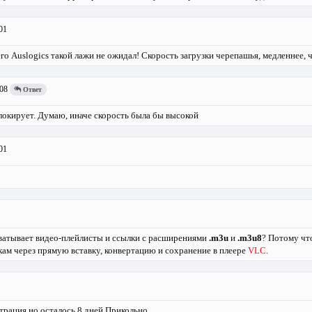
01
го Auslogics такой лажи не ожидал! Скорость загрузки черепашья, медленнее, че
08
Ответ
локирует. Думаю, иначе скорость была бы высокой
01
ватывает видео-плейлисты и ссылки с расширениями
.m3u
и
.m3u8
? Потому чт
кам через прямую вставку, конвертацию и сохранение в плеере
VLC
.
трация но осталось 8 дней.Прикольно