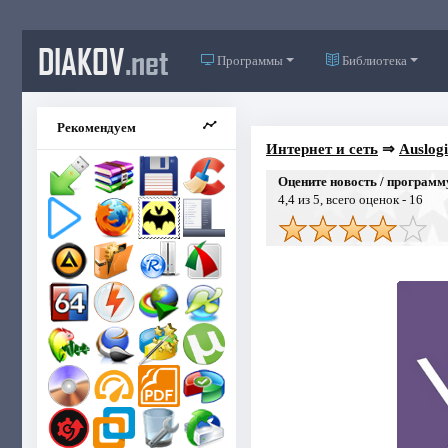
DIAKOV
.net
Программы
Библиотека
Рекомендуем
Интернет и сеть
⇒
Auslogi
Оцените новость / программ
4,4
из 5, всего оценок -
16