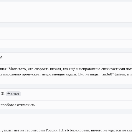
05
ая! Мало того, что скорость низкая, так ещё и неправильно скачивает кэш пот
тым, словно пропускает недостающие кадры. Оно не видит ".m3u8" файлы, а п
-31
Ответ
 пробовал отключить..
утилит нет на территории России. Ютуб блокирован, ничего не удастся им ска