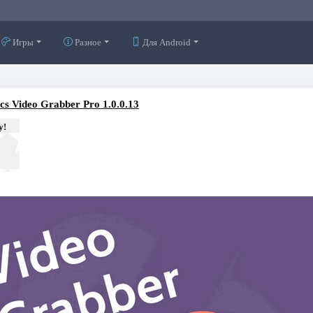
Игры
Разное
Для Android
cs Video Grabber Pro 1.0.0.13
у!