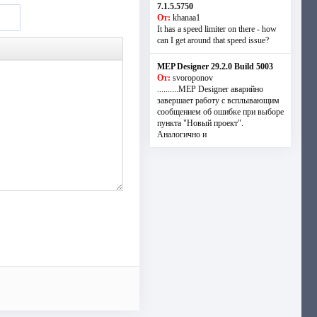
7.1.5.5750
От:
khanaa1
It has a speed limiter on there - how
can I get around that speed issue?
MEP Designer 29.2.0 Build 5003
От:
svoroponov
..........MEP Designer аварийно
завершает работу с всплывающим
сообщением об ошибке при выборе
пункта "Новый проект".
Аналогично и