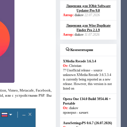
Лицензия для IObit Software
Updater Pro 9.0
Автор:
diakov
22.07.2026
Лицензия для Wise Duplicate
Finder Pro 2.1.9
Автор:
diakov
11.07.2026
Комментарии
XMedia Recode 3.6.3.4
От:
Christian
?? Unofficial release – source
unknown XMedia Recode 3.6.5.3.4
is currently being reported as a new
release. However, this version is not
listed on
on, Vimeo, Metacafe, Facebook,
id, или с устройствами PSP. Вы
Opera One 134.0 Build 5954.46 +
Portable
От:
diakov
проверил - качает.
AutoSettingsPS 0.6.7 (26.07.2026)