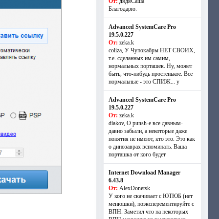
От:
дядяСаша
Благодарю.
Advanced SystemCare Pro
19.5.0.227
От:
zeka.k
coliza, У Чупокабры НЕТ СВОИХ,
т.е. сделанных им самим,
нормальных порташек. Ну, может
быть, что-нибудь простенькое. Все
нормальные - это СПИЖ... у
Advanced SystemCare Pro
19.5.0.227
От:
zeka.k
diakov, О punsh-е все давным-
давно забыли, а некоторые даже
понятия не имеют, кто это. Это как
о динозаврах вспоминать. Ваша
порташка от кого будет
Internet Download Manager
6.43.8
От:
AlexDonetsk
У кого не скачивает с ЮТЮБ (нет
менюшки), поэксперементируйте с
ВПН. Заметил что на некоторых