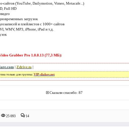
-сайтов (YouTube, Dailymotion, Vimeo, Metacafe...)
D, Full HD
 видео
дновременных загрузок
деозаписей и плейлистов с 1000+ сайтов
I, WMV, MP3, iPhone, iPad и т.д.
узок
ideo Grabber Pro 1.0.0.13 (77,3 МБ):
lare.com
|
Zdrive.to
|
упна только для группы:
VIP-diakov.net
Сказали спасибо: 87
25 093
14