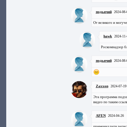
подьячий
2024-08-
От великого и могуче
hawk
2024-11-
Роскомнадзор б
подьячий
2024-08-
Zaxxon
2024-07-19
Эта программа подх
видео по таким ссыл
AFEN
2024-04-26
применил патч регис