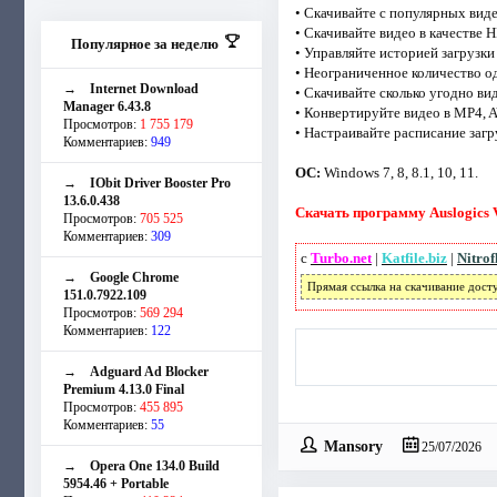
• Скачивайте с популярных видео
• Скачивайте видео в качестве H
Популярное за неделю
• Управляйте историей загрузки
• Неограниченное количество о
→
Internet Download
• Скачивайте сколько угодно ви
Manager 6.43.8
• Конвертируйте видео в MP4, AV
Просмотров:
1 755 179
• Настраивайте расписание загр
Комментариев:
949
ОС:
Windows 7, 8, 8.1, 10, 11.
→
IObit Driver Booster Pro
13.6.0.438
Скачать программу Auslogics V
Просмотров:
705 525
Комментариев:
309
с
Turbo.net
|
Katfile.biz
|
Nitrof
→
Google Chrome
Прямая ссылка на скачивание дост
151.0.7922.109
Просмотров:
569 294
Комментариев:
122
→
Adguard Ad Blocker
Premium 4.13.0 Final
Просмотров:
455 895
Комментариев:
55
Mansory
25/07/2026
→
Opera One 134.0 Build
5954.46 + Portable