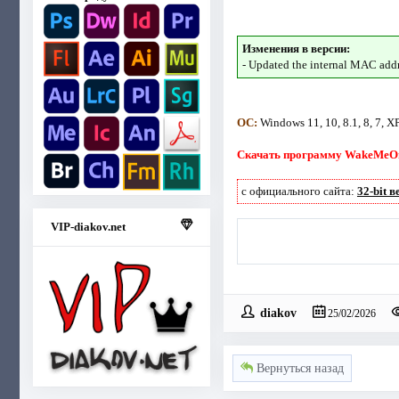
Изменения в версии:
- Updated the internal MAC addr
ОС:
Windows 11, 10, 8.1, 8, 7, X
Скачать программу WakeMeOnL
с официального сайта:
32-bit в
VIP-diakov.net
diakov
25/02/2026
Вернуться назад