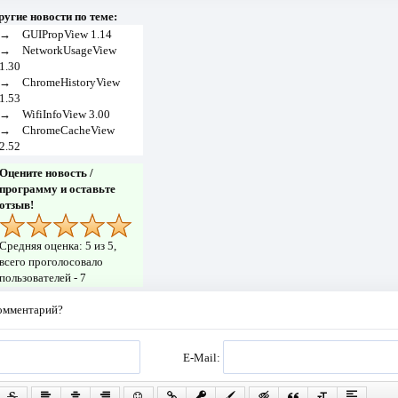
ругие новости по теме:
→
GUIPropView 1.14
→
NetworkUsageView
1.30
→
ChromeHistoryView
1.53
→
WifiInfoView 3.00
→
ChromeCacheView
2.52
Оцените новость /
программу и оставьте
отзыв!
Средняя оценка:
5
из 5,
всего проголосовало
пользователей -
7
комментарий?
E-Mail: