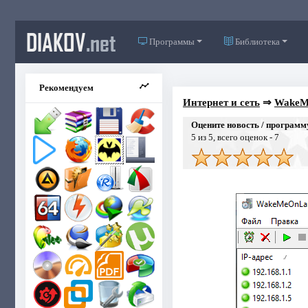
DIAKOV
.net
Программы
Библиотека
Рекомендуем
Интернет и сеть
⇒
WakeM
Оцените новость / программ
5
из 5, всего оценок -
7