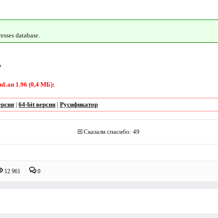
esses database.
P
an 1.96 (0,4 МБ):
ерсия
|
64-bit версия
|
Русификатор
Сказали спасибо: 49
12 961
0