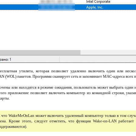
сплатная утилита, которая позволяет удаленно включить один или неско
LAN (WOL) пакетов. Программа сканирует сеть и запоминает MAC-адреса всех
ючены или находятся в режиме ожидания, пользователь может выбрать один и
го приложение позволяет включить компьютер из командной строки, указав
карты.
, что WakeMeOnLan может включить удаленный компьютер только в том случае
ена. Кроме этого, следует отметить, что функция Wake-on-LAN работает 
оддерживаются).