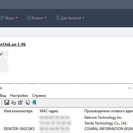
Игры
Разное
Для Android
eOnLan 1.96
у!