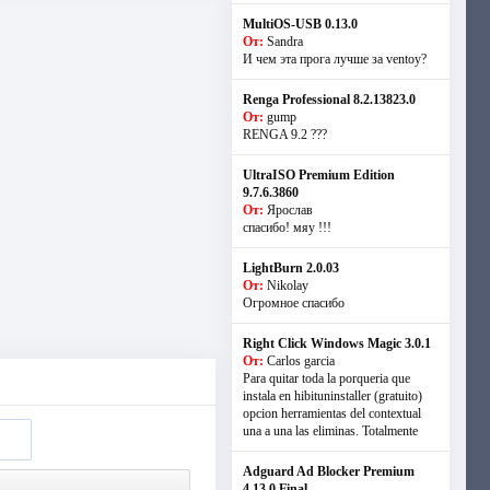
MultiOS-USB 0.13.0
От:
Sandra
И чем эта прога лучше за ventoy?
Renga Professional 8.2.13823.0
От:
gump
RENGA 9.2 ???
UltraISO Premium Edition
9.7.6.3860
От:
Ярослав
спасибо! мяу !!!
LightBurn 2.0.03
От:
Nikolay
Огромное спасибо
Right Click Windows Magic 3.0.1
От:
Carlos garcia
Para quitar toda la porqueria que
instala en hibituninstaller (gratuito)
opcion herramientas del contextual
una a una las eliminas. Totalmente
Adguard Ad Blocker Premium
4.13.0 Final