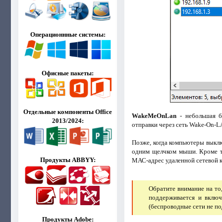
Операционнные системы:
Офисные пакеты:
Отдельные компоненты Office
WakeMeOnLan
- небольшая бе
2013/2024:
отправки через сеть Wake-On-
Позже, когда компьютеры выкл
одним щелчком мыши. Кроме то
Продукты ABBYY:
МАС-адрес удаленной сетевой 
Обратите внимание на то
поддерживается и включ
(беспроводные сети не п
Продукты Adobe: