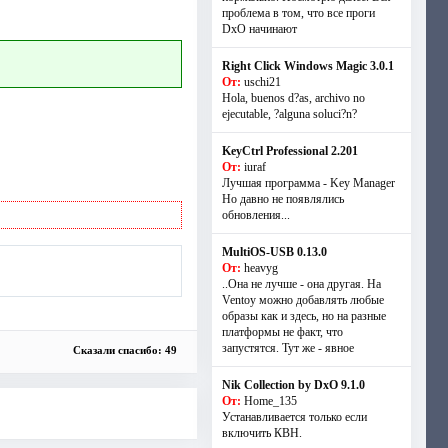
проблема в том, что все проги
DxO начинают
Right Click Windows Magic 3.0.1
От:
uschi21
Hola, buenos d?as, archivo no
ejecutable, ?alguna soluci?n?
KeyCtrl Professional 2.201
От:
iuraf
Лучшая программа - Key Manager
Но давно не появлялись
обновления...
MultiOS-USB 0.13.0
От:
heavyg
..Она не лучше - она другая. На
Ventoy можно добавлять любые
образы как и здесь, но на разные
платформы не факт, что
запустятся. Тут же - явное
Сказали спасибо: 49
Nik Collection by DxO 9.1.0
От:
Home_135
Устанавливается только если
включить КВН.