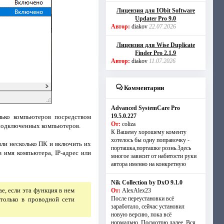
Лицензия для IObit Software
Updater Pro 9.0
Автор:
diakov
22.07.2026
Лицензия для Wise Duplicate
Finder Pro 2.1.9
Автор:
diakov
11.07.2026
Комментарии
Advanced SystemCare Pro
19.5.0.227
лько компьютеров посредством
От:
coliza
 подключенных компьютеров.
К Вашему хорошему коменту
хотелось бы одну поправочку -
ли несколько ПК и включить их
порташка,порташке рознь.Здесь
 имя компьютера, IP-адрес или
многое зависит от набитости руки
автора именно на конкретную
Nik Collection by DxO 9.1.0
, если эта функция в нем
От:
AlexAlex23
После переустановки всё
только в проводной сети
заработало, сейчас установил
новую версию, пока всё
нормально. Посмотрю далее. Вся