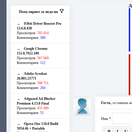
Д
Популярное за неделю
→
IObit Driver Booster Pro
13.6.0.438
Просмотров:
705 014
Комментариев:
309
→
Google Chrome
151.0.7922.109
Просмотров:
567 669
Комментариев:
122
→
Adobe Acrobat
26.001.21771
Просмотров:
508 751
Комментариев:
264
→
Adguard Ad Blocker
Гость
, оставишь 
Premium 4.13.0 Final
Просмотров:
455 499
Комментариев:
55
Имя:
*
→
Opera One 134.0 Build
5954.46 + Portable