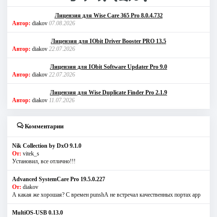
Лицензия для Wise Care 365 Pro 8.0.4.732
Автор:
diakov
07.08.2026
Лицензия для IObit Driver Booster PRO 13.5
Автор:
diakov
22.07.2026
Лицензия для IObit Software Updater Pro 9.0
Автор:
diakov
22.07.2026
Лицензия для Wise Duplicate Finder Pro 2.1.9
Автор:
diakov
11.07.2026
Комментарии
Nik Collection by DxO 9.1.0
От:
vitek_s
Установил, все отлично!!!
Advanced SystemCare Pro 19.5.0.227
От:
diakov
А какая же хорошая? С времен punshА не встречал качественных портах app
MultiOS-USB 0.13.0