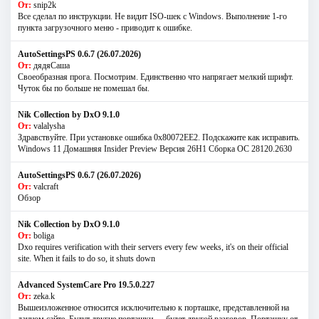
От:
snip2k
Все сделал по инструкции. Не видит ISO-шек с Windows. Выполнение 1-го
пункта загрузочного меню - приводит к ошибке.
AutoSettingsPS 0.6.7 (26.07.2026)
От:
дядяСаша
Своеобразная прога. Посмотрим. Единственно что напрягает мелкий шрифт.
Чуток бы по больше не помешал бы.
Nik Collection by DxO 9.1.0
От:
valalysha
Здравствуйте. При установке ошибка 0х80072EE2. Подскажите как исправить.
Windows 11 Домашняя Insider Preview Версия 26H1 Сборка ОС 28120.2630
AutoSettingsPS 0.6.7 (26.07.2026)
От:
valcraft
Обзор
Nik Collection by DxO 9.1.0
От:
boliga
Dxo requires verification with their servers every few weeks, it's on their official
site. When it fails to do so, it shuts down
Advanced SystemCare Pro 19.5.0.227
От:
zeka.k
Вышеизложенное относится исключительно к порташке, представленной на