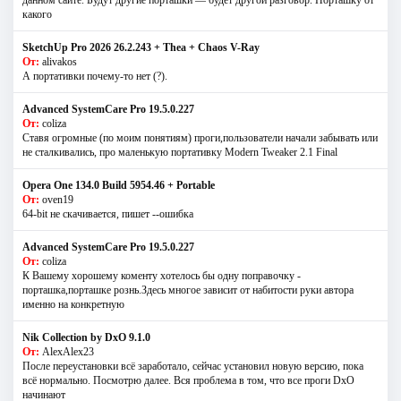
данном сайте. Будут другие порташки — будет другой разговор. Порташку от
какого
SketchUp Pro 2026 26.2.243 + Thea + Chaos V-Ray
От:
alivakos
А портативки почему-то нет (?).
Advanced SystemCare Pro 19.5.0.227
От:
coliza
Ставя огромные (по моим понятиям) проги,пользователи начали забывать или
не сталкивались, про маленькую портативку Modern Tweaker 2.1 Final
Opera One 134.0 Build 5954.46 + Portable
От:
oven19
64-bit не скачивается, пишет --ошибка
Advanced SystemCare Pro 19.5.0.227
От:
coliza
К Вашему хорошему коменту хотелось бы одну поправочку -
порташка,порташке рознь.Здесь многое зависит от набитости руки автора
именно на конкретную
Nik Collection by DxO 9.1.0
От:
AlexAlex23
После переустановки всё заработало, сейчас установил новую версию, пока
всё нормально. Посмотрю далее. Вся проблема в том, что все проги DxO
начинают