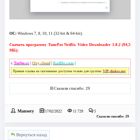
ОС:
Windows 7, 8, 10, 11 (32-bit & 64-bit).
Скачать программу TunePat Netflix Video Downloader 1.8.2 (94,5
МБ):
с
Turbo.cc
|
Oxy cloud
|
Katfile.com
|
Прямая ссылка на скачивание доступна только для группы:
VIP-diakov.net
Сказали спасибо: 29
Mansory
17/02/2022
11 729
5
Сказали спасибо: 29
Вернуться назад