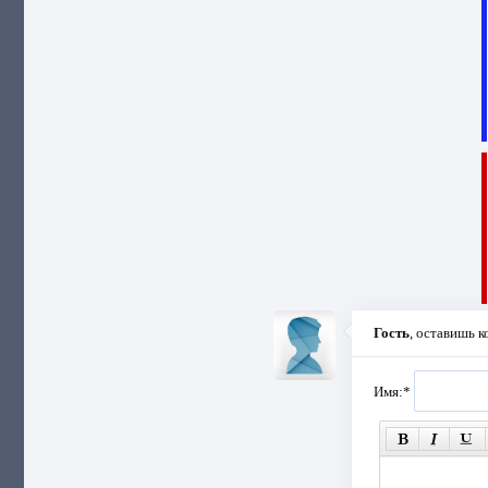
Гость
, оставишь 
Имя:
*