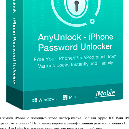
 замков iPhone с помощью этого мастер-ключа. Забыли Apple ID? Ваш iPh
экранному времени? Не помните пароль к зашифрованной резервной копии iTun
лись,
AnyUnlock
мгновенно поможет вам решить эту проблему.