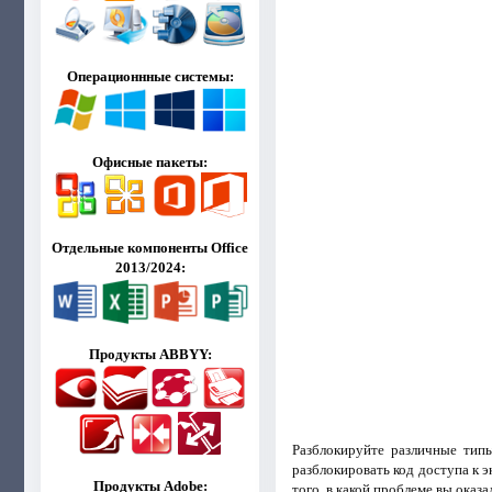
Операционнные системы:
Офисные пакеты:
Отдельные компоненты Office
2013/2024:
Продукты ABBYY:
Разблокируйте различные типы
разблокировать код доступа к 
Продукты Adobe:
того, в какой проблеме вы оказа