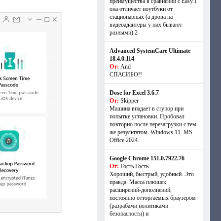
преимущества в сравнении с Easy.1
она отличает ноутбуки от
стационарных (а дрова на
видеоадаптеры у них бывают
разными) 2
Advanced SystemCare Ultimate
18.4.0.114
От:
And
СПАСИБО!!
Dose for Excel 3.6.7
От:
Skipper
Машина впадает в ступор при
попытке установки. Пробовал
повторно после перезагрузки с тем
же результатом. Windows 11. MS
Offiсe 2024.
Google Chrome 151.0.7922.76
От:
Гость Гость
Хороший, быстрый, удобный. Это
правда. Масса плюшек
расширений-дополнений,
постоянно отторгаемых браузером
(разрабами политиками
безопасности) и