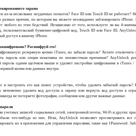
локированного экрана
н из-за нескольких неудачных попыток? Face ID или Touch ID не работает? Не
о разных причин, по которым вы можете неожиданно заблокировать iPhone. 
т любого из этих бедствий. Независимо от того, используете ли вы 4-значн
, пользовательский буквенно-цифровой код, Touch ID или Face ID, AnyUnlo
ый доступ к вашему iPhone.
s зашифровано? Расшифруй это!
фрованную резервную копию iTunes, но забыли пароль? Хотите отключить 
ить пароль или опция неактивна по неизвестным причинам? AnyUnlock ре
й пароль одним щелчком мыши и удаляет настройки шифрования в iTunes / 
зервной копии или данных внутри.
e и настроить его как новое устройство, чтобы удалить забытый пароль?
 мгновенно удалить код доступа к экрану или вернуть код доступа к огр
никогда не потеряете фотографии, сообщения или другие важные данные.
 пароли
и учетных записей социальных сетей, электронной почты, Wi-Fi и других прил
абыли что-нибудь из них. Итак, AnyUnlock позволяет просматривать все 
тировать их в приложения для управления паролями, такие как 1Passsword. За