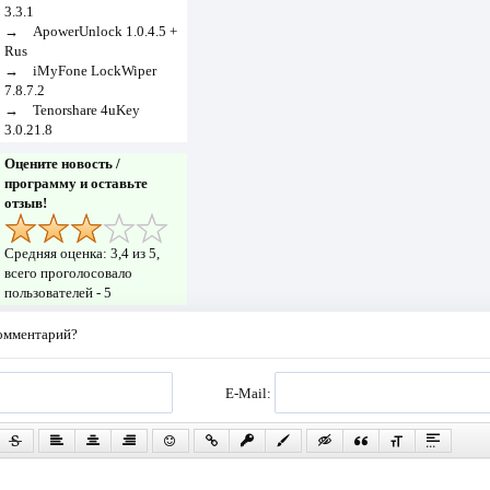
3.3.1
→
ApowerUnlock 1.0.4.5 +
Rus
→
iMyFone LockWiper
7.8.7.2
→
Tenorshare 4uKey
3.0.21.8
Оцените новость /
программу и оставьте
отзыв!
Средняя оценка:
3,4
из 5,
всего проголосовало
пользователей -
5
комментарий?
E-Mail: