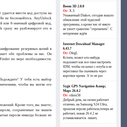
Boom 3D 2.0.0
От:
Х.З.
 удается ввести код доступа на
Уважаемый Diakov, сегодня вышло
Но не беспокойтесь. AnyUnlock
обновление этой чудесной
ый или 6-значный цифровой код,
программы, а кроме вас её никто
ck сразу же разблокирует его и
не умеет грамотно "отрепачить". С
нетерпение ждём
Internet Download Manager
шифрование резервных копий в
6.43.7
От:
OlegL
шает обе проблемы за вас. Он
Кстати, может кто-нибудь
Finder по мере необходимости.
подскажет как все-таки настроить
IDM, чтобы он качал с ютуба и не
переставал бы скачивать через
короткое время. А то не раз
 Подождите! У тебя есть выбор
аничениям, чтобы вы могли его
Sygic GPS Navigation &amp;
Maps 26.4.2
От:
viktor58
Добрый день, на сяоми работает
отлично, на Samsung S24 Ultra,
ожений. Кроме того, вы знаете,
прошлая версия работала,теперь не
пароли, сохраненные на вашем
работает, новая 26.4.2 не
бытые пароли никогда больше не
устанавливается. пишет,