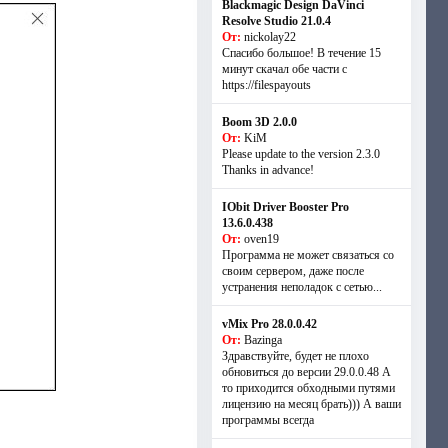
Blackmagic Design DaVinci
Resolve Studio 21.0.4
От:
nickolay22
Спасибо большое! В течение 15
минут скачал обе части с
https://filespayouts
Boom 3D 2.0.0
От:
KiM
Please update to the version 2.3.0
Thanks in advance!
IObit Driver Booster Pro
13.6.0.438
От:
oven19
Программа не может связаться со
своим сервером, даже после
устранения неполадок с сетью...
vMix Pro 28.0.0.42
От:
Bazinga
Здравствуйте, будет не плохо
обновиться до версии 29.0.0.48 А
то приходится обходными путями
лицензию на месяц брать))) А ваши
программы всегда