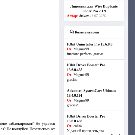
Лицензия для Wise Duplicate
Finder Pro 2.1.9
Автор:
diakov
11.07.2026
Комментарии
IObit Uninstaller Pro 15.6.0.6
От:
Magnus99
funciona perfecto, gracias!
IObit Driver Booster Pro
13.6.0.438
От:
Magnus99
gracias
Advanced SystemCare Ultimate
18.4.0.114
От:
Magnus99
gracias!
IObit Driver Booster Pro
13.6.0.438
one заблокирован? Не удается
От:
coliza
es? Не волнуйся. Независимо от
У данной проги есть два