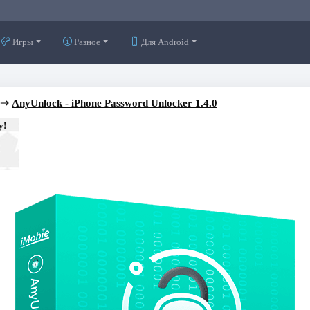
Игры
Разное
Для Android
⇒
AnyUnlock - iPhone Password Unlocker 1.4.0
у!