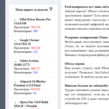
Разблокировать все типы заб
Популярное за неделю
Забыли пароль? iPhone отключе
треснувшем экране? Есть мног
→
IObit Driver Booster Pro
может немедленно спасти вас о
13.6.0.438
пользовательский цифровой код
Просмотров:
704 376
поможет вам восстановить полн
Комментариев:
309
Резервное копирование iTune
→
Google Chrome
Необходимо восстановить заши
151.0.7922.76
iTunes, но не можете вспомн
Просмотров:
566 520
восстанавливает ваш резервны
Комментариев:
122
Никакого повреждения файла ре
→
Adobe Acrobat
Обход экрана
26.001.21771
Вам нужно стереть свой iPhon
Просмотров:
508 527
получше! Позвольте AnyUnlock
Комментариев:
264
отключить. В любом случае вы 
→
Adguard Ad Blocker
Premium 4.13.0 Final
Никогда больше не забывайте
Просмотров:
454 624
Трудно запомнить разные парол
Комментариев:
54
как это неприятно, если вы з
устройстве iOS, и даже экспор
→
Opera One 134.0 Build
заблокируют вас.
5954.26 + Portable