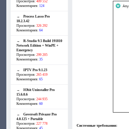
Просмотров:
409 552
Комментариев:
124
→
Process Lasso Pro
18.2.3.42
Просмотров:
326 292
Комментариев:
64
→
R-Studio 9.5 Build 191810
Network Edition + WinPE +
Emergency
Просмотров:
299 205
Комментариев:
35
→
IPTV Pro 9.1.23
Просмотров:
265 419
Комментариев:
65
→
IObit Uninstaller Pro
15.6.0.6
Просмотров:
244 935
Комментариев:
60
→
Goversoft Privazer Pro
4.0.125 + Portable
Просмотров:
227 778
Системные требования:
Комментариев:
45