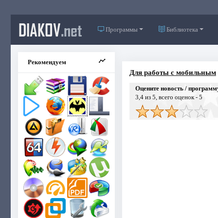
DIAKOV
.net
Программы
Библиотека
Рекомендуем
Для работы с мобильным
Оцените новость / программ
3,4
из 5, всего оценок -
5