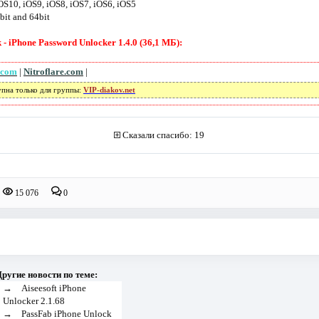
iOS10, iOS9, iOS8, iOS7, iOS6, iOS5
2bit and 64bit
 iPhone Password Unlocker 1.4.0 (36,1 МБ):
.com
|
Nitroflare.com
|
упна только для группы:
VIP-diakov.net
Сказали спасибо: 19
15 076
0
ругие новости по теме:
→
Aiseesoft iPhone
Unlocker 2.1.68
→
PassFab iPhone Unlock