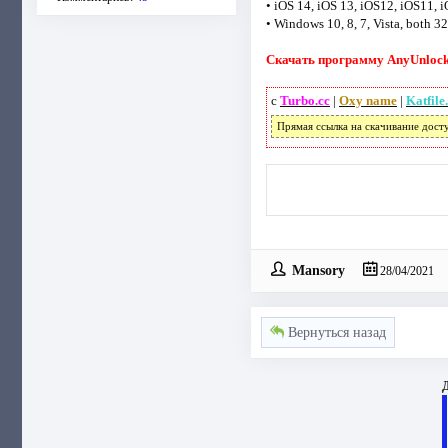
• iOS 14, iOS 13, iOS12, iOS11, 
• Windows 10, 8, 7, Vista, both 3
Скачать программу AnyUnlock -
с
Turbo.cc
|
Oxy name
|
Katfile
Прямая ссылка на скачивание дост
Mansory
28/04/2021
Вернуться назад
Д