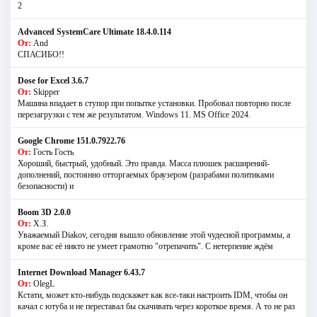
2
Advanced SystemCare Ultimate 18.4.0.114
От:
And
СПАСИБО!!
Dose for Excel 3.6.7
От:
Skipper
Машина впадает в ступор при попытке установки. Пробовал повторно после
перезагрузки с тем же результатом. Windows 11. MS Offiсe 2024.
Google Chrome 151.0.7922.76
От:
Гость Гость
Хороший, быстрый, удобный. Это правда. Масса плюшек расширений-
дополнений, постоянно отторгаемых браузером (разрабами политиками
безопасности) и
Boom 3D 2.0.0
От:
Х.З.
Уважаемый Diakov, сегодня вышло обновление этой чудесной программы, а
кроме вас её никто не умеет грамотно "отрепачить". С нетерпение ждём
Internet Download Manager 6.43.7
От:
OlegL
Кстати, может кто-нибудь подскажет как все-таки настроить IDM, чтобы он
качал с ютуба и не переставал бы скачивать через короткое время. А то не раз