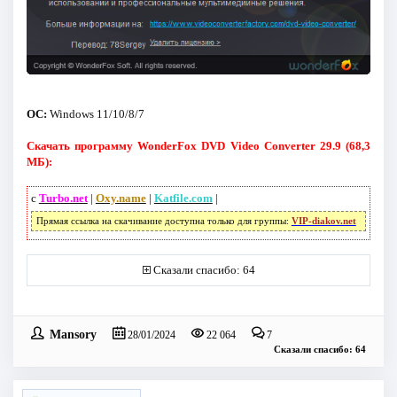
ОС:
Windows 11/10/8/7
Скачать программу WonderFox DVD Video Converter 29.9 (68,3
МБ):
с
Turbo.net
|
Oxy.name
|
Katfile.com
|
Прямая ссылка на скачивание доступна только для группы:
VIP-diakov.net
Сказали спасибо: 64
Mansory
28/01/2024
22 064
7
Сказали спасибо: 64