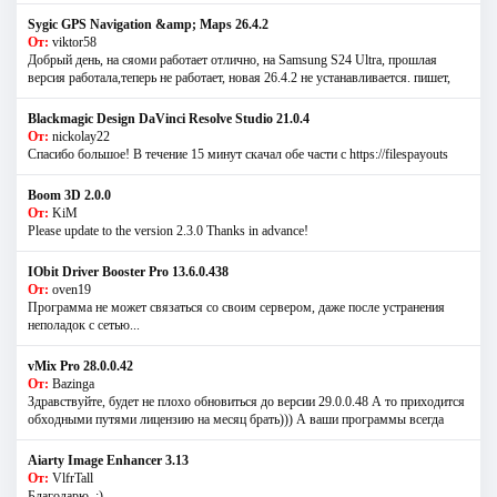
Sygic GPS Navigation &amp; Maps 26.4.2
От:
viktor58
Добрый день, на сяоми работает отлично, на Samsung S24 Ultra, прошлая
версия работала,теперь не работает, новая 26.4.2 не устанавливается. пишет,
Blackmagic Design DaVinci Resolve Studio 21.0.4
От:
nickolay22
Спасибо большое! В течение 15 минут скачал обе части с https://filespayouts
Boom 3D 2.0.0
От:
KiM
Please update to the version 2.3.0 Thanks in advance!
IObit Driver Booster Pro 13.6.0.438
От:
oven19
Программа не может связаться со своим сервером, даже после устранения
неполадок с сетью...
vMix Pro 28.0.0.42
От:
Bazinga
Здравствуйте, будет не плохо обновиться до версии 29.0.0.48 А то приходится
обходными путями лицензию на месяц брать))) А ваши программы всегда
Aiarty Image Enhancer 3.13
От:
VlfrTall
Благодарю. :)