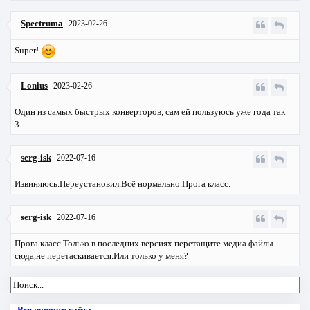
Spectruma
2023-02-26
Super!
Lonius
2023-02-26
Один из самых быстрых конверторов, сам ей пользуюсь уже года так
3...
serg-isk
2022-07-16
Извиняюсь.Переустановил.Всё нормально.Прога класс.
serg-isk
2022-07-16
Прога класс.Только в последних версиях перетащите медиа файлы
сюда,не перетаскивается.Или только у меня?
Все новости сайта