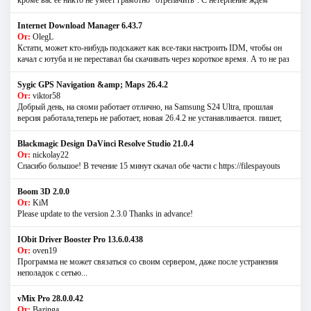
кроме вас её никто не умеет грамотно "отрепачить". С нетерпение ждём
Internet Download Manager 6.43.7
От:
OlegL
Кстати, может кто-нибудь подскажет как все-таки настроить IDM, чтобы он
качал с ютуба и не переставал бы скачивать через короткое время. А то не раз
Sygic GPS Navigation &amp; Maps 26.4.2
От:
viktor58
Добрый день, на сяоми работает отлично, на Samsung S24 Ultra, прошлая
версия работала,теперь не работает, новая 26.4.2 не устанавливается. пишет,
Blackmagic Design DaVinci Resolve Studio 21.0.4
От:
nickolay22
Спасибо большое! В течение 15 минут скачал обе части с https://filespayouts
Boom 3D 2.0.0
От:
KiM
Please update to the version 2.3.0 Thanks in advance!
IObit Driver Booster Pro 13.6.0.438
От:
oven19
Программа не может связаться со своим сервером, даже после устранения
неполадок с сетью...
vMix Pro 28.0.0.42
От:
Bazinga