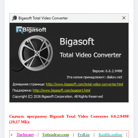
Скачать программу Bigasoft Total Video Converter 6.6.2.9498
(20,17 МБ):
с
Turbo.net
|
Uploadrar.com
|
Frdl.io
|
Katfile.online
|