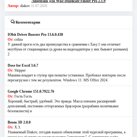
Лицензия для Wise Duplicate Finder Pro 2.1.9
Автор:
diakov
11.07.2026
Комментарии
IObit Driver Booster Pro 13.6.0.438
От:
coliza
У данной проги есть два преимущества в сравнении с Easy.1 она отличает
ноутбуки от стационарных (а дрова на видеоадаптеры у них бывают разными)
2
Dose for Excel 3.6.7
От:
Skipper
Машина впадает в ступор при попытке установки. Пробовал повторно после
перезагрузки с тем же результатом. Windows 11. MS Offiсe 2024.
Google Chrome 151.0.7922.76
От:
Гость Гость
Хороший, быстрый, удобный. Это правда. Масса плюшек расширений-
дополнений, постоянно отторгаемых браузером (разрабами политиками
безопасности) и
Boom 3D 2.0.0
От:
Х.З.
Уважаемый Diakov, сегодня вышло обновление этой чудесной программы, а