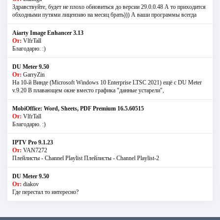
Здравствуйте, будет не плохо обновиться до версии 29.0.0.48 А то приходится
обходными путями лицензию на месяц брать))) А ваши программы всегда
Aiarty Image Enhancer 3.13
От:
VlfrTall
Благодарю. :)
DU Meter 9.50
От:
GarryZin
На 10-й Винде (Microsoft Windows 10 Enterprise LTSC 2021) ещё с DU Meter
v.9.20 В плавающем окне вместо графика "данные устарели",
MobiOffice: Word, Sheets, PDF Premium 16.5.60515
От:
VlfrTall
Благодарю. :)
IPTV Pro 9.1.23
От:
VAN7272
Плейлисты - Channel Playlist Плейлисты - Channel Playlist-2
DU Meter 9.50
От:
diakov
Где перестал то интересно?