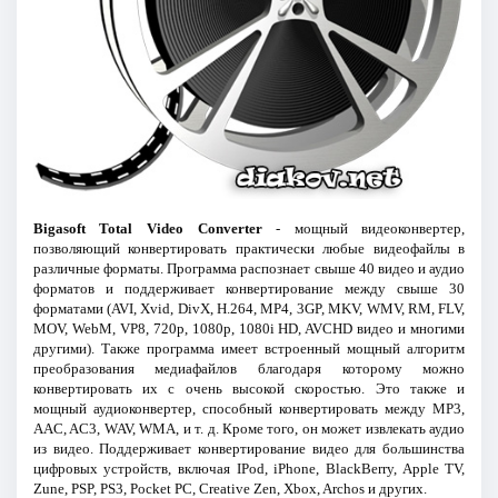
Bigasoft Total Video Converter
- мощный видеоконвертер,
позволяющий конвертировать практически любые видеофайлы в
различные форматы. Программа распознает свыше 40 видео и аудио
форматов и поддерживает конвертирование между свыше 30
форматами (AVI, Xvid, DivX, H.264, MP4, 3GP, MKV, WMV, RM, FLV,
MOV, WebM, VP8, 720p, 1080p, 1080i HD, AVCHD видео и многими
другими). Также программа имеет встроенный мощный алгоритм
преобразования медиафайлов благодаря которому можно
конвертировать их с очень высокой скоростью. Это также и
мощный аудиоконвертер, способный конвертировать между MP3,
AAC, AC3, WAV, WMA, и т. д. Кроме того, он может извлекать аудио
из видео. Поддерживает конвертирование видео для большинства
цифровых устройств, включая IPod, iPhone, BlackBerry, Apple TV,
Zune, PSP, PS3, Pocket PC, Creative Zen, Xbox, Archos и других.