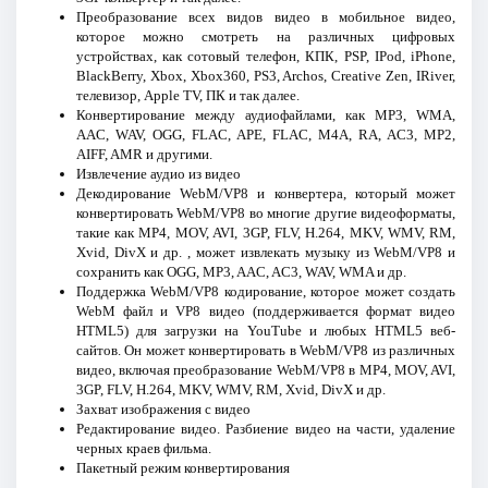
Преобразование всех видов видео в мобильное видео,
которое можно смотреть на различных цифровых
устройствах, как сотовый телефон, КПК, PSP, IPod, iPhone,
BlackBerry, Xbox, Xbox360, PS3, Archos, Creative Zen, IRiver,
телевизор, Apple TV, ПК и так далее.
Конвертирование между аудиофайлами, как MP3, WMA,
AAC, WAV, OGG, FLAC, APE, FLAC, M4A, RA, AC3, MP2,
AIFF, AMR и другими.
Извлечение аудио из видео
Декодирование WebM/VP8 и конвертера, который может
конвертировать WebM/VP8 во многие другие видеоформаты,
такие как MP4, MOV, AVI, 3GP, FLV, H.264, MKV, WMV, RM,
Xvid, DivX и др. , может извлекать музыку из WebM/VP8 и
сохранить как OGG, MP3, AAC, AC3, WAV, WMA и др.
Поддержка WebM/VP8 кодирование, которое может создать
WebM файл и VP8 видео (поддерживается формат видео
HTML5) для загрузки на YouTube и любых HTML5 веб-
сайтов. Он может конвертировать в WebM/VP8 из различных
видео, включая преобразование WebM/VP8 в MP4, MOV, AVI,
3GP, FLV, H.264, MKV, WMV, RM, Xvid, DivX и др.
Захват изображения с видео
Редактирование видео. Разбиение видео на части, удаление
черных краев фильма.
Пакетный режим конвертирования