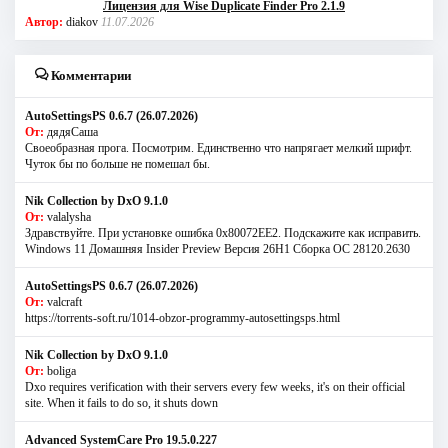
Лицензия для Wise Duplicate Finder Pro 2.1.9
Автор:
diakov
11.07.2026
Комментарии
AutoSettingsPS 0.6.7 (26.07.2026)
От:
дядяСаша
Своеобразная прога. Посмотрим. Единственно что напрягает мелкий шрифт.
Чуток бы по больше не помешал бы.
Nik Collection by DxO 9.1.0
От:
valalysha
Здравствуйте. При установке ошибка 0х80072EE2. Подскажите как исправить.
Windows 11 Домашняя Insider Preview Версия 26H1 Сборка ОС 28120.2630
AutoSettingsPS 0.6.7 (26.07.2026)
От:
valcraft
https://torrents-soft.ru/1014-obzor-programmy-autosettingsps.html
Nik Collection by DxO 9.1.0
От:
boliga
Dxo requires verification with their servers every few weeks, it's on their official
site. When it fails to do so, it shuts down
Advanced SystemCare Pro 19.5.0.227