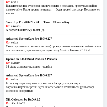
От:
zeka.k
Вышеизложенное относится исключительно к порташке, представленной на
данном сайте. Будут другие порташки — будет другой разговор. Порташку от
какого
SketchUp Pro 2026 26.2.243 + Thea + Chaos V-Ray
От:
alivakos
А портативки почему-то нет (?).
Advanced SystemCare Pro 19.5.0.227
От:
coliza
Ставя огромные (по моим понятиям) проги,пользователи начали забывать или
не сталкивались, про маленькую портативку Modern Tweaker 2.1 Final
Opera One 134.0 Build 5954.46 + Portable
От:
oven19
64-bit не скачивается, пишет --ошибка
Advanced SystemCare Pro 19.5.0.227
От:
coliza
К Вашему хорошему коменту хотелось бы одну поправочку -
порташка,порташке рознь.Здесь многое зависит от набитости руки автора
именно на конкретную
Nik Collection by DxO 9.1.0
От:
AlexAlex23