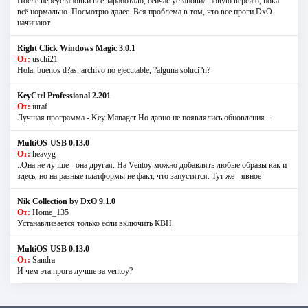
После переустановки всё заработало, сейчас установил новую версию, пока
всё нормально. Посмотрю далее. Вся проблема в том, что все проги DxO
начинают
Right Click Windows Magic 3.0.1
От:
uschi21
Hola, buenos d?as, archivo no ejecutable, ?alguna soluci?n?
KeyCtrl Professional 2.201
От:
iuraf
Лучшая программа - Key Manager Но давно не появлялись обновления...
MultiOS-USB 0.13.0
От:
heavyg
..Она не лучше - она другая. На Ventoy можно добавлять любые образы как и
здесь, но на разные платформы не факт, что запустятся. Тут же - явное
Nik Collection by DxO 9.1.0
От:
Home_135
Устанавливается только если включить КВН.
MultiOS-USB 0.13.0
От:
Sandra
И чем эта прога лучше за ventoy?