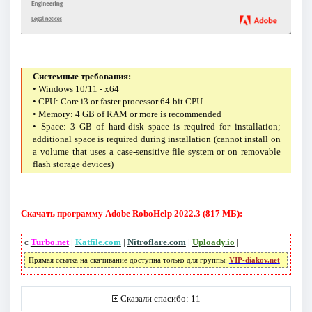
Системные требования:
• Windows 10/11 - x64
• CPU: Core i3 or faster processor 64-bit CPU
• Memory: 4 GB of RAM or more is recommended
• Space: 3 GB of hard-disk space is required for installation;
additional space is required during installation (cannot install on
a volume that uses a case-sensitive file system or on removable
flash storage devices)
Скачать программу Adobe RoboHelp 2022.3 (817 МБ):
с
Turbo.net
|
Katfile.com
|
Nitroflare.com
|
Uploady.io
|
Прямая ссылка на скачивание доступна только для группы:
VIP-diakov.net
Сказали спасибо: 11