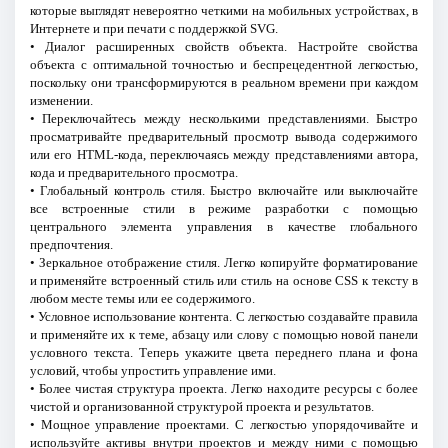
которые выглядят невероятно четкими на мобильных устройствах, в
Интернете и при печати с поддержкой SVG.
• Диалог расширенных свойств объекта. Настройте свойства
объекта с оптимальной точностью и беспрецедентной легкостью,
поскольку они трансформируются в реальном времени при каждом
изменении.
• Переключайтесь между несколькими представлениями. Быстро
просматривайте предварительный просмотр вывода содержимого
или его HTML-кода, переключаясь между представлениями автора,
кода и предварительного просмотра.
• Глобальный контроль стиля. Быстро включайте или выключайте
все встроенные стили в режиме разработки с помощью
центрального элемента управления в качестве глобального
предпочтения.
• Зеркальное отображение стиля. Легко копируйте форматирование
и применяйте встроенный стиль или стиль на основе CSS к тексту в
любом месте темы или ее содержимого.
• Условное использование контента. С легкостью создавайте правила
и применяйте их к теме, абзацу или слову с помощью новой панели
условного текста. Теперь укажите цвета переднего плана и фона
условий, чтобы упростить управление ими.
• Более чистая структура проекта. Легко находите ресурсы с более
чистой и организованной структурой проекта и результатов.
• Мощное управление проектами. С легкостью упорядочивайте и
используйте активы внутри проектов и между ними с помощью