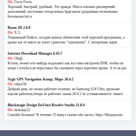
От:
Гость Гость
Хороший, быстрый, удобный. Это правда. Масса плюшек расширений-
дополнений, постоянно отторгаемых браузером (разрабами политиками
безопасности) и
Boom 3D 2.0.0
От:
Х.З.
Уважаемый Diakov, сегодня вышло обновление этой чудесной программы, а
кроме вас её никто не умеет грамотно "отрепачить". С нетерпение ждём
Internet Download Manager 6.43.7
От:
OlegL
Кстати, может кто-нибудь подскажет как все-таки настроить IDM, чтобы он
качал с ютуба и не переставал бы скачивать через короткое время. А то не раз
Sygic GPS Navigation &amp; Maps 26.4.2
От:
viktor58
Добрый день, на сяоми работает отлично, на Samsung S24 Ultra, прошлая
версия работала,теперь не работает, новая 26.4.2 не устанавливается. пишет,
Blackmagic Design DaVinci Resolve Studio 21.0.4
От:
nickolay22
Спасибо большое! В течение 15 минут скачал обе части с https://filespayouts