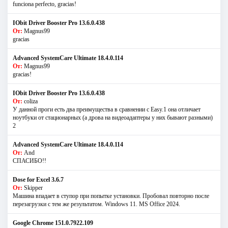
funciona perfecto, gracias!
IObit Driver Booster Pro 13.6.0.438
От:
Magnus99
gracias
Advanced SystemCare Ultimate 18.4.0.114
От:
Magnus99
gracias!
IObit Driver Booster Pro 13.6.0.438
От:
coliza
У данной проги есть два преимущества в сравнении с Easy.1 она отличает
ноутбуки от стационарных (а дрова на видеоадаптеры у них бывают разными)
2
Advanced SystemCare Ultimate 18.4.0.114
От:
And
СПАСИБО!!
Dose for Excel 3.6.7
От:
Skipper
Машина впадает в ступор при попытке установки. Пробовал повторно после
перезагрузки с тем же результатом. Windows 11. MS Offiсe 2024.
Google Chrome 151.0.7922.109