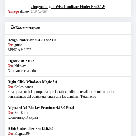
Лицензия для Wise Duplicate Finder Pro 2.1.9
Автор:
diakov
11.07.2026
Комментарии
Renga Professional 8.2.13823.0
От:
gump
RENGA 9.2 ???
LightBurn 2.0.03
От:
Nikolay
Огромное спасибо
Right Click Windows Magic 3.0.1
От:
Carlos garcia
Para quitar toda la porqueria que instala en hibituninstaller (gratuito) opcion
herramientas del contextual una a una las eliminas. Totalmente
Adguard Ad Blocker Premium 4.13.0 Final
От:
Pro-Euro
Комментарий скрыт
IObit Uninstaller Pro 15.6.0.6
От:
Magnus99