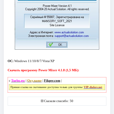
ОС:
Windows 11/10/8/7/Vista/XP
Скачать программу Power Mixer 4.1.8 (1,5 МБ):
с
Turbo.pw
|
Oxy.name
|
Fikper.com
|
Прямая ссылка на скачивание доступна только для группы:
VIP-diakov.net
Сказали спасибо: 50