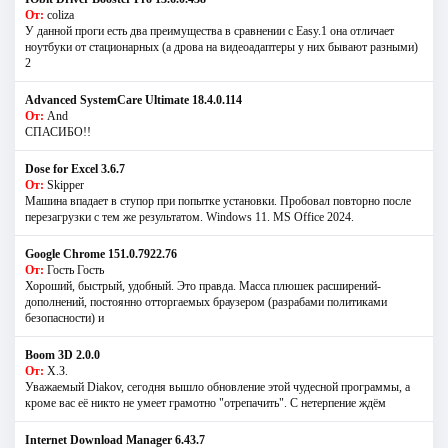
От:
coliza
У данной проги есть два преимущества в сравнении с Easy.1 она отличает
ноутбуки от стационарных (а дрова на видеоадаптеры у них бывают разными)
2
Advanced SystemCare Ultimate 18.4.0.114
От:
And
СПАСИБО!!
Dose for Excel 3.6.7
От:
Skipper
Машина впадает в ступор при попытке установки. Пробовал повторно после
перезагрузки с тем же результатом. Windows 11. MS Offiсe 2024.
Google Chrome 151.0.7922.76
От:
Гость Гость
Хороший, быстрый, удобный. Это правда. Масса плюшек расширений-
дополнений, постоянно отторгаемых браузером (разрабами политиками
безопасности) и
Boom 3D 2.0.0
От:
Х.З.
Уважаемый Diakov, сегодня вышло обновление этой чудесной программы, а
кроме вас её никто не умеет грамотно "отрепачить". С нетерпение ждём
Internet Download Manager 6.43.7