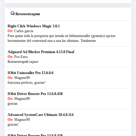
Комментарии
Right Click Windows Magic 3.0.1
От:
Carlos garcia
Para quitar toda la porqueria que instala en hibituninstaller (gratuito) opcion
herramientas del contextual una a una las eliminas. Totalmente
Adguard Ad Blocker Premium 4.13.0 Final
От:
Pro-Euro
Комментарий скрыт
IObit Uninstaller Pro 15.6.0.6
От:
Magnus99
funciona perfecto, gracias!
IObit Driver Booster Pro 13.6.0.438
От:
Magnus99
gracias
Advanced SystemCare Ultimate 18.4.0.114
От:
Magnus99
gracias!
IObit Driver Booster Pro 13.6.0.438