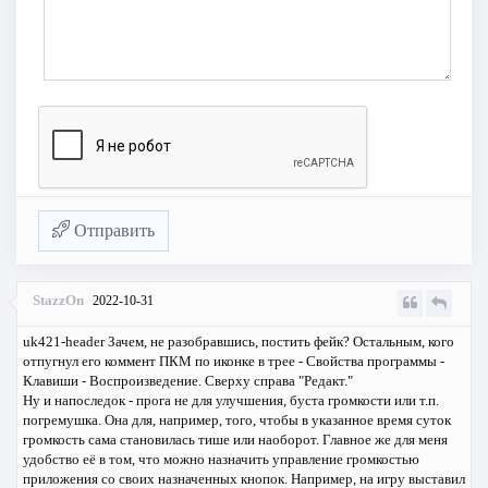
Отправить
StazzOn
2022-10-31
uk421-header Зачем, не разобравшись, постить фейк? Остальным, кого
отпугнул его коммент ПКМ по иконке в трее - Свойства программы -
Клавиши - Воспроизведение. Сверху справа "Редакт."
Ну и напоследок - прога не для улучшения, буста громкости или т.п.
погремушка. Она для, например, того, чтобы в указанное время суток
громкость сама становилась тише или наоборот. Главное же для меня
удобство её в том, что можно назначить управление громкостью
приложения со своих назначенных кнопок. Например, на игру выставил