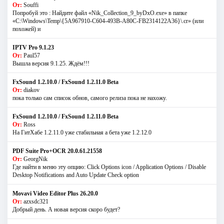
От:
Souffi
Попробуй это : Найдите файл «Nik_Collection_9_byDxO.exe» в папке
«C:\Windows\Temp\{5A967910-C604-493B-A80C-FB2314122A36}\.cr» (или
похожей) и
IPTV Pro 9.1.23
От:
Paul57
Вышла версия 9.1.25. Ждём!!!
FxSound 1.2.10.0 / FxSound 1.2.11.0 Beta
От:
diakov
пока только сам список обнов, самого релиза пока не нахожу.
FxSound 1.2.10.0 / FxSound 1.2.11.0 Beta
От:
Ross
На ГитХабе 1.2.11.0 уже стабильная а бета уже 1.2.12.0
PDF Suite Pro+OCR 20.0.61.21558
От:
GeorgNik
Где найти в меню эту опцию: Click Options icon / Application Options / Disable
Desktop Notifications and Auto Update Check option
Movavi Video Editor Plus 26.20.0
От:
azxsdc321
Добрый день. А новая версия скоро будет?