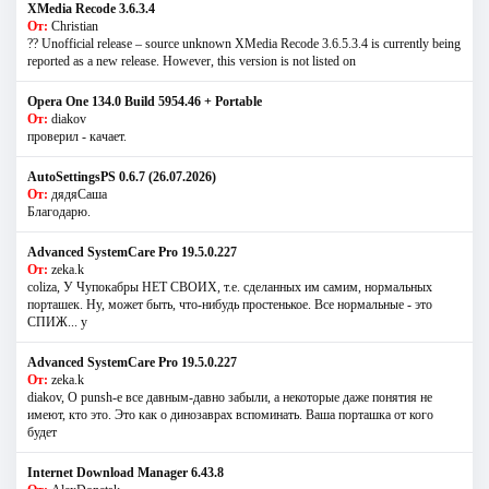
XMedia Recode 3.6.3.4
От:
Christian
?? Unofficial release – source unknown XMedia Recode 3.6.5.3.4 is currently being
reported as a new release. However, this version is not listed on
Opera One 134.0 Build 5954.46 + Portable
От:
diakov
проверил - качает.
AutoSettingsPS 0.6.7 (26.07.2026)
От:
дядяСаша
Благодарю.
Advanced SystemCare Pro 19.5.0.227
От:
zeka.k
coliza, У Чупокабры НЕТ СВОИХ, т.е. сделанных им самим, нормальных
порташек. Ну, может быть, что-нибудь простенькое. Все нормальные - это
СПИЖ... у
Advanced SystemCare Pro 19.5.0.227
От:
zeka.k
diakov, О punsh-е все давным-давно забыли, а некоторые даже понятия не
имеют, кто это. Это как о динозаврах вспоминать. Ваша порташка от кого
будет
Internet Download Manager 6.43.8