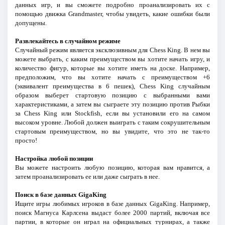
данных игр, и вы сможете подробно проанализировать их с
помощью движка Grandmaster, чтобы увидеть, какие ошибки были
допущены.
Развлекайтесь в случайном режиме
Случайный режим является эксклюзивным для Chess King. В нем вы
можете выбрать, с каким преимуществом вы хотите начать игру, и
количество фигур, которые вы хотите иметь на доске. Например,
предположим, что вы хотите начать с преимуществом +6
(эквивалент преимущества в 6 пешек), Chess King случайным
образом выберет стартовую позицию с выбранными вами
характеристиками, а затем вы сыграете эту позицию против Рыбки
за Chess King или Stockfish, если вы установили его на самом
высоком уровне. Любой должен выиграть с таким сокрушительным
стартовым преимуществом, но вы увидите, что это не так-то
просто!
Настройка любой позиции
Вы можете настроить любую позицию, которая вам нравится, а
затем проанализировать ее или даже сыграть в нее.
Поиск в базе данных GigaKing
Ищите игры любимых игроков в базе данных GigaKing. Например,
поиск Магнуса Карлсена выдаст более 2000 партий, включая все
партии, в которые он играл на официальных турнирах, а также