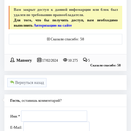
Вам закрыт доступ к данной инфомарции или блок был
удален по требованию правообладателя.
Для того, что бы получить доступ, вам необходимо
выполнить
Авторизацию на сайте
Сказали спасибо: 58
Mansory
17/02/2024
10 275
5
Сказали спасибо: 58
Вернуться назад
Гость
, оставишь комментарий?
Имя:
*
E-Mail: