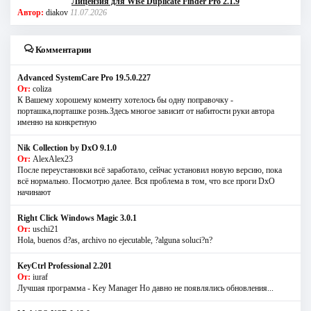
Лицензия для Wise Duplicate Finder Pro 2.1.9
Автор:
diakov
11.07.2026
Комментарии
Advanced SystemCare Pro 19.5.0.227
От:
coliza
К Вашему хорошему коменту хотелось бы одну поправочку -
порташка,порташке рознь.Здесь многое зависит от набитости руки автора
именно на конкретную
Nik Collection by DxO 9.1.0
От:
AlexAlex23
После переустановки всё заработало, сейчас установил новую версию, пока
всё нормально. Посмотрю далее. Вся проблема в том, что все проги DxO
начинают
Right Click Windows Magic 3.0.1
От:
uschi21
Hola, buenos d?as, archivo no ejecutable, ?alguna soluci?n?
KeyCtrl Professional 2.201
От:
iuraf
Лучшая программа - Key Manager Но давно не появлялись обновления...