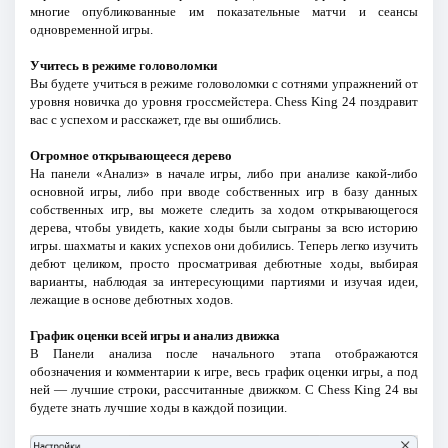
многие опубликованные им показательные матчи и сеансы
одновременной игры.
Учитесь в режиме головоломки
Вы будете учиться в режиме головоломки с сотнями упражнений от
уровня новичка до уровня гроссмейстера. Chess King 24 поздравит
вас с успехом и расскажет, где вы ошиблись.
Огромное открывающееся дерево
На панели «Анализ» в начале игры, либо при анализе какой-либо
основной игры, либо при вводе собственных игр в базу данных
собственных игр, вы можете следить за ходом открывающегося
дерева, чтобы увидеть, какие ходы были сыграны за всю историю
игры. шахматы и каких успехов они добились. Теперь легко изучить
дебют целиком, просто просматривая дебютные ходы, выбирая
варианты, наблюдая за интересующими партиями и изучая идеи,
лежащие в основе дебютных ходов.
График оценки всей игры и анализ движка
В Панели анализа после начального этапа отображаются
обозначения и комментарии к игре, весь график оценки игры, а под
ней — лучшие строки, рассчитанные движком. С Chess King 24 вы
будете знать лучшие ходы в каждой позиции.