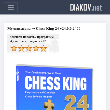
DIAKOV
.net
Мультимедиа
⇒
Chess King 24 v24.0.0.2400
Оцените новость / программу!
4,7
из 5, всего оценок -
12