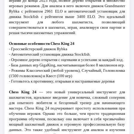
играми до конца 2023 года, полное дерево открытия и множество
игровых режимов. Для анализа в него включен движок Grandmaster
Rybka с рейтингом 2961 ELO и автоматический установщик для
движка Stockfish с рейтингом выше 3400 ELO. Это идеальный
инструмент для любого шахматиста, позволяющий
совершенствоваться в шахматах, играя, анализируя свои партии и
решая тысячи шахматных упражнений.
Основные особенности Chess King 24
- Гроссмейстерский движок Rybka
- Автоматический установщик движка Stockfish.
- Огромное дерево открытия с оценками и успехами за каждый ход.
- База данных игр GigaKing, насчитывающая более 8 миллионов игр.
- Режимы Классический (любой уровень), Случайный, Головоломка
(1500 головоломок) и Квест (100 игр)
- Готовьтесь к противнику, открывая и настраиваемые деревья
Chess King 24
— это новый универсальный инструмент для
шахматистов, идеальное введение для новичка, сложный соперник
для опытного любителя и бесценный тренер для начинающего
мастера. Chess King 24 подчеркивает простоту использования при
обучении игроков. Однако это больше, чем просто традиционная
программа обучения, поскольку она включает в себя чрезвычайно
мощный шахматный движок и огромную профессиональную базу
данных. Это также удобный инструмент для анализа и изучения