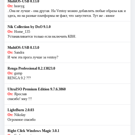
MultiOS-USB 0.13.0
От:
heavyg
..Она не лучше - она другая. На Ventoy можно добавлять любые образы как и
здесь, но на разные платформы не факт, что запустятся. Тут же - явное
Nik Collection by DxO 9.1.0
От:
Home_135
Устанавливается только если включить КВН.
MultiOS-USB 0.13.0
От:
Sandra
И чем эта прога лучше за ventoy?
Renga Professional 8.2.13823.0
От:
gump
RENGA 9.2 ???
UltraISO Premium Edition 9.7.6.3860
От:
Ярослав
спасибо! мяу !!!
LightBurn 2.0.03
От:
Nikolay
Огромное спасибо
Right Click Windows Magic 3.0.1