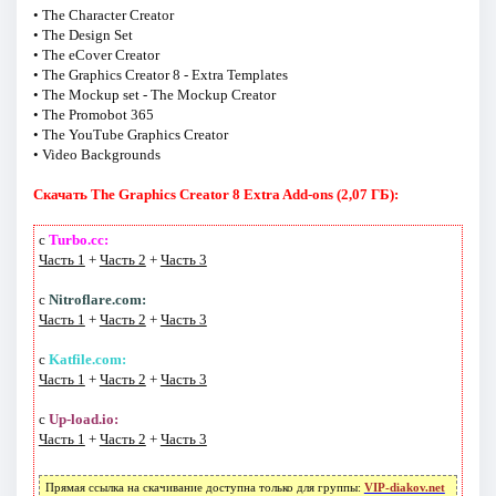
• The Character Creator
• The Design Set
• The eCover Creator
• The Graphics Creator 8 - Extra Templates
• The Mockup set - The Mockup Creator
• The Promobot 365
• The YouTube Graphics Creator
• Video Backgrounds
Скачать The Graphics Creator 8 Extra Add-ons (2,07 ГБ):
с
Turbo.cc:
Часть 1
+
Часть 2
+
Часть 3
с
Nitroflare.com:
Часть 1
+
Часть 2
+
Часть 3
с
Katfile.com:
Часть 1
+
Часть 2
+
Часть 3
с
Up-load.io:
Часть 1
+
Часть 2
+
Часть 3
Прямая ссылка на скачивание доступна только для группы:
VIP-diakov.net