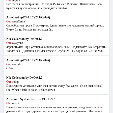
Все сделал по инструкции. Не видит ISO-шек с Windows. Выполнение 1-го
пункта загрузочного меню - приводит к ошибке.
AutoSettingsPS 0.6.7 (26.07.2026)
От:
дядяСаша
Своеобразная прога. Посмотрим. Единственно что напрягает мелкий шрифт.
Чуток бы по больше не помешал бы.
Nik Collection by DxO 9.1.0
От:
valalysha
Здравствуйте. При установке ошибка 0х80072EE2. Подскажите как исправить.
Windows 11 Домашняя Insider Preview Версия 26H1 Сборка ОС 28120.2630
AutoSettingsPS 0.6.7 (26.07.2026)
От:
valcraft
Обзор
Nik Collection by DxO 9.1.0
От:
boliga
Dxo requires verification with their servers every few weeks, it's on their official
site. When it fails to do so, it shuts down
Advanced SystemCare Pro 19.5.0.227
От:
zeka.k
Вышеизложенное относится исключительно к порташке, представленной на
данном сайте. Будут другие порташки — будет другой разговор. Порташку от