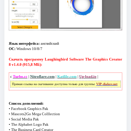
Язык интерфейса:
английский
ОС:
Windows 10/8/7
Скачать программу Laughingbird Software The Graphics Creator
8 v1.4.0 (915,8 МБ):
с
Turbo.cc
|
Nitroflare.com
|
Katfile.com
|
Up-load.io
|
Прямая ссылка на скачивание доступна только для группы:
VIP-diakov.net
Список дополнений:
• Facebook Graphics Pak
• Mascots2Go Mega Colllection
• Social Media Pak
• The Alphabet Logo Pak
• The Business Card Creator