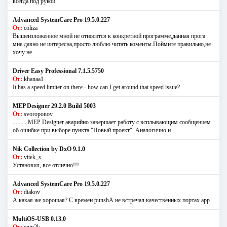
всегда под рукой.
Advanced SystemCare Pro 19.5.0.227
От:
coliza
Вышеизложенное мной не относится к конкретной программе,данная прога
мне давно не интересна,просто люблю читать коменты.Поймите правильно,не
хочу не
Driver Easy Professional 7.1.5.5750
От:
khanaa1
It has a speed limiter on there - how can I get around that speed issue?
MEP Designer 29.2.0 Build 5003
От:
svoroponov
..........MEP Designer аварийно завершает работу с всплывающим сообщением
об ошибке при выборе пункта "Новый проект". Аналогично и
Nik Collection by DxO 9.1.0
От:
vitek_s
Установил, все отлично!!!
Advanced SystemCare Pro 19.5.0.227
От:
diakov
А какая же хорошая? С времен punshА не встречал качественных портах app
MultiOS-USB 0.13.0
От:
snip2k