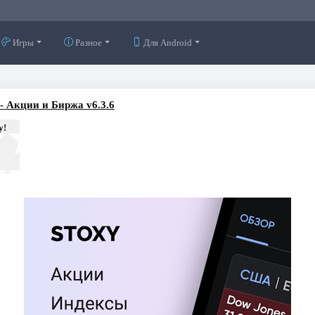
Игры
Разное
Для Android
- Акции и Биржа v6.3.6
у!