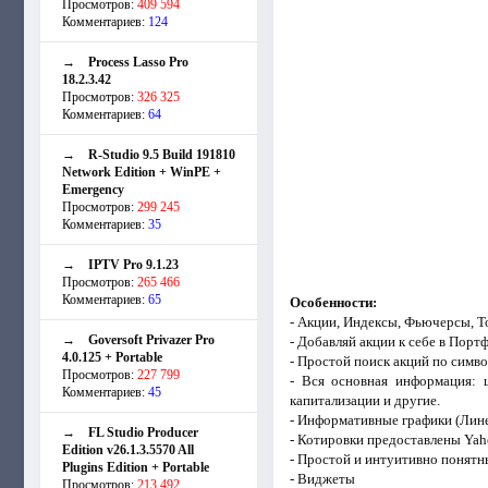
Просмотров:
409 594
Комментариев:
124
→
Process Lasso Pro
18.2.3.42
Просмотров:
326 325
Комментариев:
64
→
R-Studio 9.5 Build 191810
Network Edition + WinPE +
Emergency
Просмотров:
299 245
Комментариев:
35
→
IPTV Pro 9.1.23
Просмотров:
265 466
Комментариев:
65
Особенности:
- Акции, Индексы, Фьючерсы, То
→
Goversoft Privazer Pro
- Добавляй акции к себе в Пор
4.0.125 + Portable
- Простой поиск акций по симв
Просмотров:
227 799
- Вся основная информация: 
Комментариев:
45
капитализации и другие.
- Информативные графики (Лин
→
FL Studio Producer
- Котировки предоставлены Ya
Edition v26.1.3.5570 All
- Простой и интуитивно понятн
Plugins Edition + Portable
- Виджеты
Просмотров:
213 492