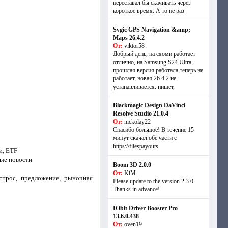
переставал бы скачивать через
короткое время. А то не раз
Sygic GPS Navigation &amp;
Maps 26.4.2
От:
viktor58
Добрый день, на сяоми работает
отлично, на Samsung S24 Ultra,
прошлая версия работала,теперь не
работает, новая 26.4.2 не
устанавливается. пишет,
Blackmagic Design DaVinci
Resolve Studio 21.0.4
От:
nickolay22
Спасибо большое! В течение 15
минут скачал обе части с
https://filespayouts
и, ETF
вые новости
Boom 3D 2.0.0
От:
KiM
спрос, предложение, рыночная
Please update to the version 2.3.0
Thanks in advance!
IObit Driver Booster Pro
13.6.0.438
От:
oven19