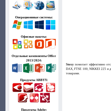
Операционнные системы:
Офисные пакеты:
Отдельные компоненты Office
2013/2024:
Stoxy
помогает эффективно отс
DAX, FTSE 100, NIKKEI 225 и др
товарами.
Продукты ABBYY:
Продукты Adobe: