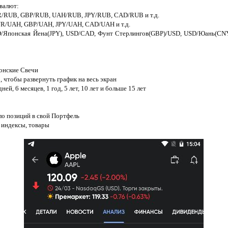
валют:
UR/RUB, GBP/RUB, UAH/RUB, JPY/RUB, CAD/RUB и т.д.
UR/UAH, GBP/UAH, JPY/UAH, CAD/UAH и т.д.
SD/Японская Йена(JPY), USD/CAD, Фунт Стерлингов(GBP)/USD, USD/Юань(CN
онские Свечи
, чтобы развернуть график на весь экран
ней, 6 месяцев, 1 год, 5 лет, 10 лет и больше 15 лет
ло позиций в свой Портфель
, индексы, товары