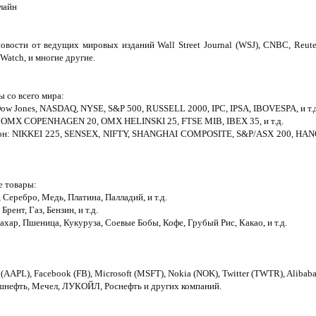
лайн
вости от ведущих мировых изданий Wall Street Journal (WSJ), CNBC, Reuter
Watch, и многие другие.
 со всего мира:
ow Jones, NASDAQ, NYSE, S&P 500, RUSSELL 2000, IPC, IPSA, IBOVESPA, и т.д
0, OMX COPENHAGEN 20, OMX HELINSKI 25, FTSE MIB, IBEX 35, и т.д.
ион: NIKKEI 225, SENSEX, NIFTY, SHANGHAI COMPOSITE, S&P/ASX 200, HANG
е товары:
 Серебро, Медь, Платина, Палладий, и т.д.
рент, Газ, Бензин, и т.д.
Сахар, Пшеница, Кукуруза, Соевые Бобы, Кофе, Грубый Рис, Какао, и т.д.
AAPL), Facebook (FB), Microsoft (MSFT), Nokia (NOK), Twitter (TWTR), Alibab
ашнефть, Мечел, ЛУКОЙЛ, Роснефть и других компаний.