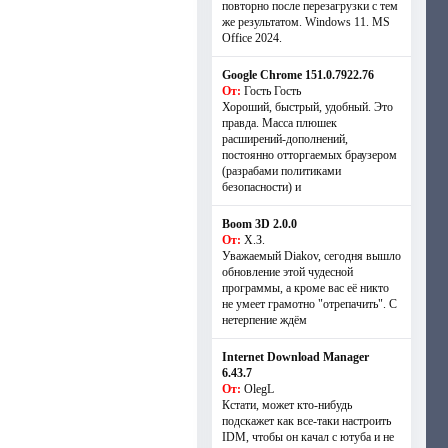
повторно после перезагрузки с тем
же результатом. Windows 11. MS
Offiсe 2024.
Google Chrome 151.0.7922.76
От:
Гость Гость
Хороший, быстрый, удобный. Это
правда. Масса плюшек
расширений-дополнений,
постоянно отторгаемых браузером
(разрабами политиками
безопасности) и
Boom 3D 2.0.0
От:
Х.З.
Уважаемый Diakov, сегодня вышло
обновление этой чудесной
программы, а кроме вас её никто
не умеет грамотно "отрепачить". С
нетерпение ждём
Internet Download Manager
6.43.7
От:
OlegL
Кстати, может кто-нибудь
подскажет как все-таки настроить
IDM, чтобы он качал с ютуба и не