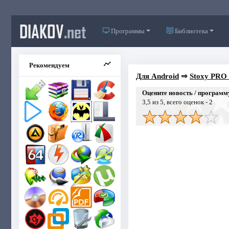
DIAKOV
.net
Программы
Библиотека
Рекомендуем
Для Android
⇒
Stoxy PRO 
Оцените новость / программ
3,5
из 5, всего оценок -
2