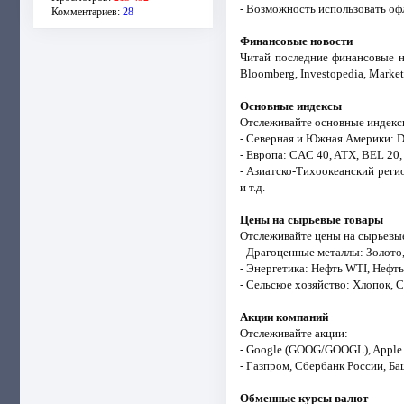
- Возможность использовать оф
Комментариев:
28
Финансовые новости
Читай последние финансовые но
Bloomberg, Investopedia, Market
Основные индексы
Отслеживайте основные индексы
- Северная и Южная Америки: D
- Европа: CAC 40, ATX, BEL 2
- Азиатско-Тихоокеанский рег
и т.д.
Цены на сырьевые товары
Отслеживайте цены на сырьевы
- Драгоценные металлы: Золото,
- Энергетика: Нефть WTI, Нефть Б
- Сельское хозяйство: Хлопок, 
Акции компаний
Отслеживайте акции:
- Google (GOOG/GOOGL), Apple (
- Газпром, Сбербанк России, Б
Обменные курсы валют