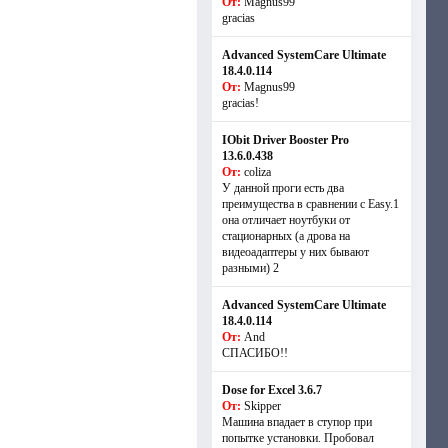
От:
Magnus99
gracias
Advanced SystemCare Ultimate
18.4.0.114
От:
Magnus99
gracias!
IObit Driver Booster Pro
13.6.0.438
От:
coliza
У данной проги есть два
преимущества в сравнении с Easy.1
она отличает ноутбуки от
стационарных (а дрова на
видеоадаптеры у них бывают
разными) 2
Advanced SystemCare Ultimate
18.4.0.114
От:
And
СПАСИБО!!
Dose for Excel 3.6.7
От:
Skipper
Машина впадает в ступор при
попытке установки. Пробовал