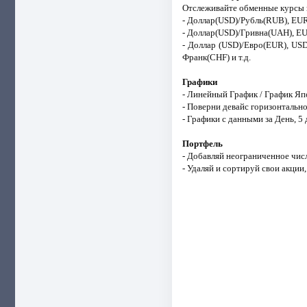
Отслеживайте обменные курсы 
- Доллар(USD)/Рубль(RUB), E
- Доллар(USD)/Гривна(UAH), E
- Доллар (USD)/Евро(EUR), U
Франк(CHF) и т.д.
Графики
- Линейный График / График Яп
- Поверни девайс горизонтально
- Графики с данными за День, 5 д
Портфель
- Добавляй неограниченное чис
- Удаляй и сортируй свои акции