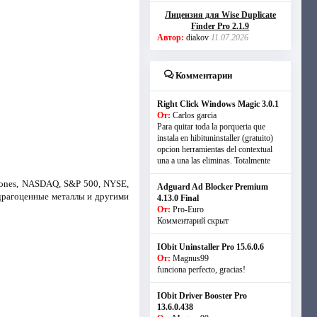
Лицензия для Wise Duplicate
Finder Pro 2.1.9
Автор:
diakov
11.07.2026
Комментарии
Right Click Windows Magic 3.0.1
От:
Carlos garcia
Para quitar toda la porqueria que
instala en hibituninstaller (gratuito)
opcion herramientas del contextual
una a una las eliminas. Totalmente
Jones, NASDAQ, S&P 500, NYSE,
Adguard Ad Blocker Premium
 драгоценные металлы и другими
4.13.0 Final
От:
Pro-Euro
Комментарий скрыт
IObit Uninstaller Pro 15.6.0.6
От:
Magnus99
funciona perfecto, gracias!
IObit Driver Booster Pro
13.6.0.438