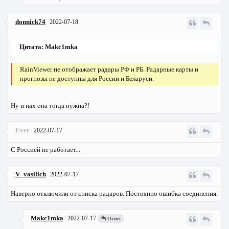
donnick74
2022-07-18
Цитата: Makc1mka
RainViewer не отображает радары РФ и РБ. Радарные карты и
прогнозы не доступны для России и Беларуси.
Ну и нах она тогда нужна?!
Ever
2022-07-17
С Россией не работает...
V_vasilich
2022-07-17
Наверно отключили от списка радаров. Постоянно ошибка соединения.
Makc1mka
2022-07-17
Ответ