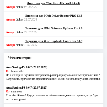
Лицензия для Wise Care 365 Pro 8.0.4.732
Автор:
diakov
07.08.2026
Лицензия для IObit Driver Booster PRO 13.5
Автор:
diakov
22.07.2026
Лицензия для IObit Software Updater Pro 9.0
Автор:
diakov
22.07.2026
Лицензия для Wise Duplicate Finder Pro 2.1.9
Автор:
diakov
11.07.2026
Комментарии
AutoSettingsPS 0.6.7 (26.07.2026)
От:
fantomddd
До с их пор не научился настраивать размер шрифта в оконных приложениях?
Запускаешь приложение, правой клавишей мыши по заголовку окна, свойства,
AutoSettingsPS 0.6.7 (26.07.2026)
От:
sanyateee
Спасибо Diakov! Трудно следить за обновлением данного скрипта, а тут будет
всегда под рукой.