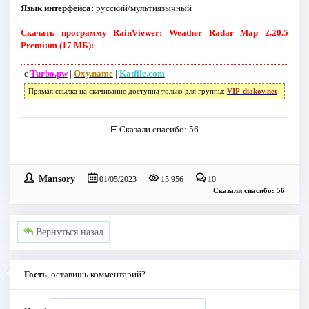
Язык интерфейса:
русский/мультиязычный
Скачать программу RainViewer: Weather Radar Map 2.20.5
Premium (17 МБ):
с
Turbo.pw
|
Oxy.name
|
Katfile.com
|
Прямая ссылка на скачивание доступна только для группы:
VIP-diakov.net
Сказали спасибо: 56
Mansory
01/05/2023
15 956
10
Сказали спасибо: 56
Вернуться назад
Гость
, оставишь комментарий?