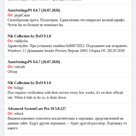
AutoSettingsPS 0.6.7 (26.07.2026)
От:
дядяСаша
Своеобразная прога. Посмотрим. Единственно что напрягает мелкий шрифт.
Чуток бы по больше не помешал бы.
Nik Collection by DxO 9.1.0
От:
valalysha
Здравствуйте. При установке ошибка 0х80072EE2. Подскажите как исправить.
Windows 11 Домашняя Insider Preview Версия 26H1 Сборка ОС 28120.2630
AutoSettingsPS 0.6.7 (26.07.2026)
От:
valcraft
Обзор
Nik Collection by DxO 9.1.0
От:
boliga
Dxo requires verification with their servers every few weeks, it's on their official
site. When it fails to do so, it shuts down
Advanced SystemCare Pro 19.5.0.227
От:
zeka.k
Вышеизложенное относится исключительно к порташке, представленной на
данном сайте. Будут другие порташки — будет другой разговор. Порташку от
какого