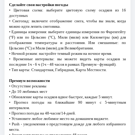
Сделайте свои настройки погоды
• Цветовая схема: выберите цветовую схему осадков из 16
доступных
• Снегопад: включите отображение снега, чтобы вы знали, когда
можно идти лепить снеговика.
• Единицы измерения: выберите единицы измерения по Фаренгейту
(°F) или по Цельсию (°C), Мили (мили) или Километры (км) для
отображения температуры и расстояния. Или смешанные: по
Цельсию (°C) и Мили (мили) для Великобритании.
• Ночной режим: настройте темный режим на ночное время.
• Временные интервалы: вы можете видеть карты осадков за
последние 1ч - 6 ч (1ч - 48 часов в рамках Премиум - функций).
• Тип карты: Стандартная, Гибридная, Карта Местности.
Премиум возможности
• Отсутствие рекламы
• До 10 любимых мест
• Обновление карты осадков вдвое быстрее, каждые 5 минут.
• Прогноз погоды на ближайшие 90 минут с 5-минутным
интервалом.
• Прогноз погоды на 48-часов/14-дней.
• Установите любое любимое место на домашнем виджете.
• Push - уведомления о предстоящем дожде для любого избранного
места.
• Архив карт погоды за предыдущие 48 часов.