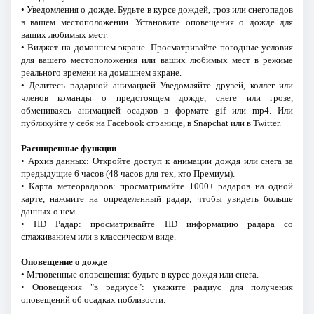
• Уведомления о дожде. Будьте в курсе дождей, гроз или снегопадов
в вашем местоположении. Установите оповещения о дожде для
ваших любимых мест.
• Виджет на домашнем экране. Просматривайте погодные условия
для вашего местоположения или ваших любимых мест в режиме
реального времени на домашнем экране.
• Делитесь радарной анимацией Уведомляйте друзей, коллег или
членов команды о предстоящем дожде, снеге или грозе,
обмениваясь анимацией осадков в формате gif или mp4. Или
публикуйте у себя на Facebook странице, в Snapchat или в Twitter.
Расширенные функции
• Архив данных: Откройте доступ к анимации дождя или снега за
предыдущие 6 часов (48 часов для тех, кто Премиум).
• Карта метеорадаров: просматривайте 1000+ радаров на одной
карте, нажмите на определенный радар, чтобы увидеть больше
данных о нем.
• HD Радар: просматривайте HD информацию радара со
сглаживанием или в классическом виде.
Оповещение о дожде
• Мгновенные оповещения: будьте в курсе дождя или снега.
• Оповещения "в радиусе": укажите радиус для получения
оповещений об осадках поблизости.