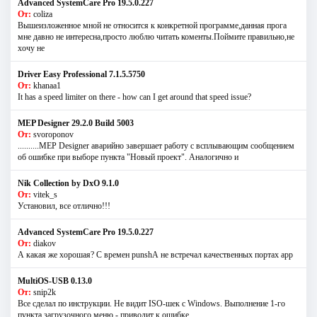
Advanced SystemCare Pro 19.5.0.227
От:
coliza
Вышеизложенное мной не относится к конкретной программе,данная прога
мне давно не интересна,просто люблю читать коменты.Поймите правильно,не
хочу не
Driver Easy Professional 7.1.5.5750
От:
khanaa1
It has a speed limiter on there - how can I get around that speed issue?
MEP Designer 29.2.0 Build 5003
От:
svoroponov
..........MEP Designer аварийно завершает работу с всплывающим сообщением
об ошибке при выборе пункта "Новый проект". Аналогично и
Nik Collection by DxO 9.1.0
От:
vitek_s
Установил, все отлично!!!
Advanced SystemCare Pro 19.5.0.227
От:
diakov
А какая же хорошая? С времен punshА не встречал качественных портах app
MultiOS-USB 0.13.0
От:
snip2k
Все сделал по инструкции. Не видит ISO-шек с Windows. Выполнение 1-го
пункта загрузочного меню - приводит к ошибке.