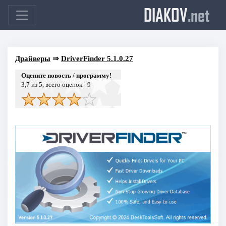
DIAKOV
.net
Драйверы
⇒
DriverFinder 5.1.0.27
Оцените новость / программу!
3,7
из 5, всего оценок -
9