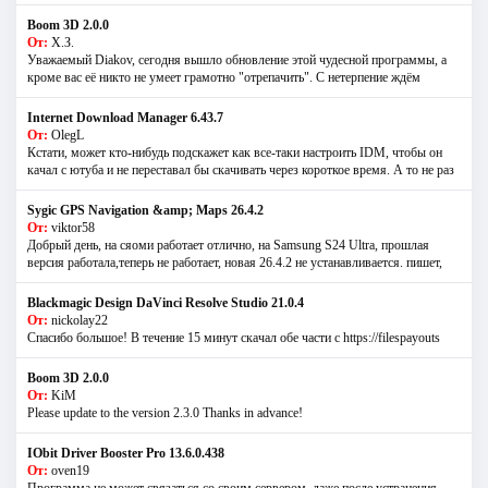
Boom 3D 2.0.0
От:
Х.З.
Уважаемый Diakov, сегодня вышло обновление этой чудесной программы, а
кроме вас её никто не умеет грамотно "отрепачить". С нетерпение ждём
Internet Download Manager 6.43.7
От:
OlegL
Кстати, может кто-нибудь подскажет как все-таки настроить IDM, чтобы он
качал с ютуба и не переставал бы скачивать через короткое время. А то не раз
Sygic GPS Navigation &amp; Maps 26.4.2
От:
viktor58
Добрый день, на сяоми работает отлично, на Samsung S24 Ultra, прошлая
версия работала,теперь не работает, новая 26.4.2 не устанавливается. пишет,
Blackmagic Design DaVinci Resolve Studio 21.0.4
От:
nickolay22
Спасибо большое! В течение 15 минут скачал обе части с https://filespayouts
Boom 3D 2.0.0
От:
KiM
Please update to the version 2.3.0 Thanks in advance!
IObit Driver Booster Pro 13.6.0.438
От:
oven19