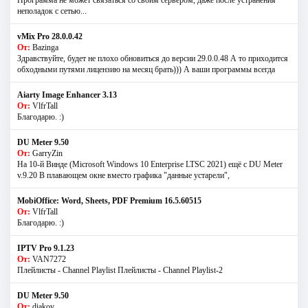
Программа не может связаться со своим сервером, даже после устранения
неполадок с сетью...
vMix Pro 28.0.0.42
От:
Bazinga
Здравствуйте, будет не плохо обновиться до версии 29.0.0.48 А то приходится
обходными путями лицензию на месяц брать))) А ваши программы всегда
Aiarty Image Enhancer 3.13
От:
VlfrTall
Благодарю. :)
DU Meter 9.50
От:
GarryZin
На 10-й Винде (Microsoft Windows 10 Enterprise LTSC 2021) ещё с DU Meter
v.9.20 В плавающем окне вместо графика "данные устарели",
MobiOffice: Word, Sheets, PDF Premium 16.5.60515
От:
VlfrTall
Благодарю. :)
IPTV Pro 9.1.23
От:
VAN7272
Плейлисты - Channel Playlist Плейлисты - Channel Playlist-2
DU Meter 9.50
От:
diakov