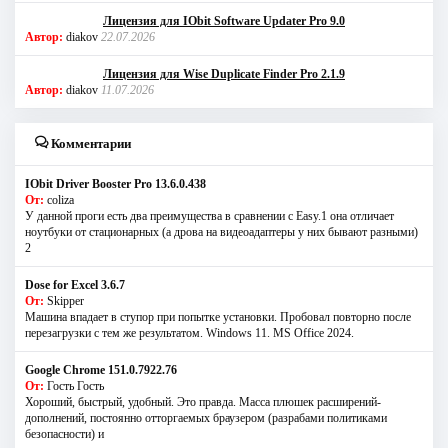
Лицензия для IObit Software Updater Pro 9.0
Автор:
diakov
22.07.2026
Лицензия для Wise Duplicate Finder Pro 2.1.9
Автор:
diakov
11.07.2026
Комментарии
IObit Driver Booster Pro 13.6.0.438
От:
coliza
У данной проги есть два преимущества в сравнении с Easy.1 она отличает
ноутбуки от стационарных (а дрова на видеоадаптеры у них бывают разными)
2
Dose for Excel 3.6.7
От:
Skipper
Машина впадает в ступор при попытке установки. Пробовал повторно после
перезагрузки с тем же результатом. Windows 11. MS Offiсe 2024.
Google Chrome 151.0.7922.76
От:
Гость Гость
Хороший, быстрый, удобный. Это правда. Масса плюшек расширений-
дополнений, постоянно отторгаемых браузером (разрабами политиками
безопасности) и