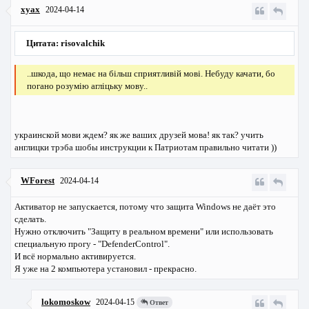
xyax
2024-04-14
Цитата: risovalchik
..шкода, що немає на більш сприятливій мові. Небуду качати, бо
погано розумію агліцьку мову..
украинской мови ждем? як же ваших друзей мова! як так? учить
англицки трэба шобы инструкции к Патриотам правильно читати ))
WForest
2024-04-14
Активатор не запускается, потому что защита Windows не даёт это
сделать.
Нужно отключить "Защиту в реальном времени" или использовать
специальную прогу - "DefenderControl".
И всё нормально активируется.
Я уже на 2 компьютера установил - прекрасно.
lokomoskow
2024-04-15
Ответ