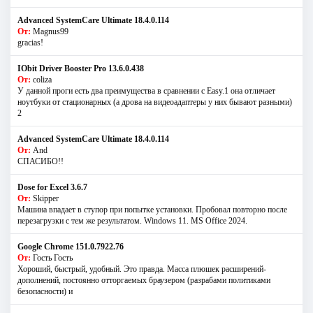
Advanced SystemCare Ultimate 18.4.0.114
От:
Magnus99
gracias!
IObit Driver Booster Pro 13.6.0.438
От:
coliza
У данной проги есть два преимущества в сравнении с Easy.1 она отличает
ноутбуки от стационарных (а дрова на видеоадаптеры у них бывают разными)
2
Advanced SystemCare Ultimate 18.4.0.114
От:
And
СПАСИБО!!
Dose for Excel 3.6.7
От:
Skipper
Машина впадает в ступор при попытке установки. Пробовал повторно после
перезагрузки с тем же результатом. Windows 11. MS Offiсe 2024.
Google Chrome 151.0.7922.76
От:
Гость Гость
Хороший, быстрый, удобный. Это правда. Масса плюшек расширений-
дополнений, постоянно отторгаемых браузером (разрабами политиками
безопасности) и