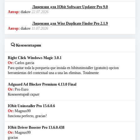
Лицензия для IObit Software Updater Pro 9.0
Автор:
diakov
22.07.2026
Лицензия для Wise Duplicate Finder Pro 2.1.9
Автор:
diakov
11.07.2026
Комментарии
Right Click Windows Magic 3.0.1
От:
Carlos garcia
Para quitar toda la porqueria que instala en hibituninstaller (gratuito) opcion
herramientas del contextual una a una las eliminas. Totalmente
Adguard Ad Blocker Premium 4.13.0 Final
От:
Pro-Euro
Комментарий скрыт
IObit Uninstaller Pro 15.6.0.6
От:
Magnus99
funciona perfecto, gracias!
IObit Driver Booster Pro 13.6.0.438
От:
Magnus99
gracias