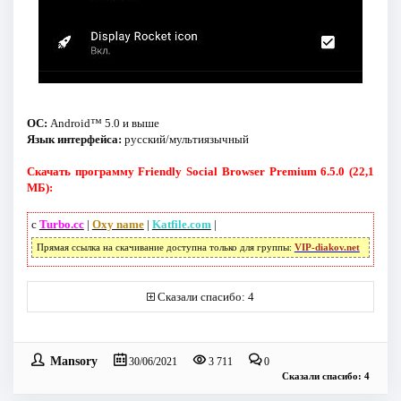
ОС:
Android™ 5.0 и выше
Язык интерфейса:
русский/мультиязычный
Скачать программу Friendly Social Browser Premium 6.5.0 (22,1
МБ):
с
Turbo.cc
|
Oxy name
|
Katfile.com
|
Прямая ссылка на скачивание доступна только для группы:
VIP-diakov.net
Сказали спасибо: 4
Mansory
30/06/2021
3 711
0
Сказали спасибо: 4