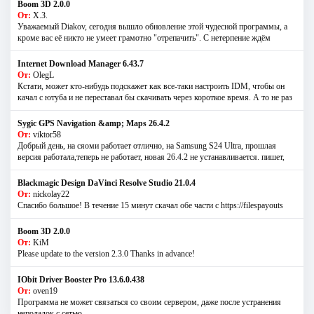
Boom 3D 2.0.0
От:
Х.З.
Уважаемый Diakov, сегодня вышло обновление этой чудесной программы, а
кроме вас её никто не умеет грамотно "отрепачить". С нетерпение ждём
Internet Download Manager 6.43.7
От:
OlegL
Кстати, может кто-нибудь подскажет как все-таки настроить IDM, чтобы он
качал с ютуба и не переставал бы скачивать через короткое время. А то не раз
Sygic GPS Navigation &amp; Maps 26.4.2
От:
viktor58
Добрый день, на сяоми работает отлично, на Samsung S24 Ultra, прошлая
версия работала,теперь не работает, новая 26.4.2 не устанавливается. пишет,
Blackmagic Design DaVinci Resolve Studio 21.0.4
От:
nickolay22
Спасибо большое! В течение 15 минут скачал обе части с https://filespayouts
Boom 3D 2.0.0
От:
KiM
Please update to the version 2.3.0 Thanks in advance!
IObit Driver Booster Pro 13.6.0.438
От:
oven19
Программа не может связаться со своим сервером, даже после устранения
неполадок с сетью...