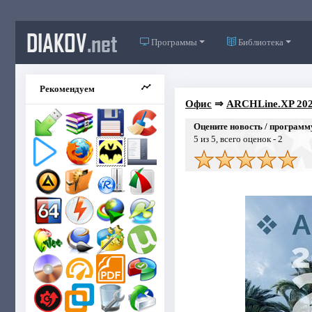
DIAKOV
.net
Программы
Библиотека
Рекомендуем
Офис
⇒
ARCHLine.XP 2021
Оцените новость / программ
5
из 5, всего оценок -
2