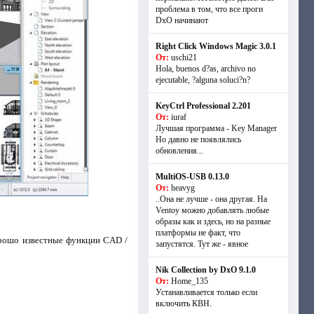
проблема в том, что все проги
DxO начинают
Right Click Windows Magic 3.0.1
От:
uschi21
Hola, buenos d?as, archivo no
ejecutable, ?alguna soluci?n?
KeyCtrl Professional 2.201
От:
iuraf
Лучшая программа - Key Manager
Но давно не появлялись
обновления...
MultiOS-USB 0.13.0
От:
heavyg
..Она не лучше - она другая. На
Ventoy можно добавлять любые
образы как и здесь, но на разные
платформы не факт, что
орошо известные функции CAD /
запустятся. Тут же - явное
Nik Collection by DxO 9.1.0
От:
Home_135
Устанавливается только если
включить КВН.