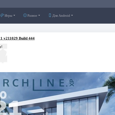
Игры
Разное
Для Android
 v211029 Build 444
у!