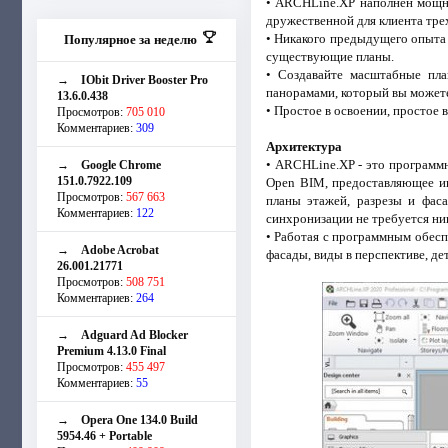
• ARCHLine.XP наполнен мощны
дружественной для клиента тре
• Никакого предыдущего опыта 
Популярное за неделю
существующие планы.
• Создавайте масштабные пл
→
IObit Driver Booster Pro
панорамами, который вы может
13.6.0.438
• Простое в освоении, простое
Просмотров:
705 010
Комментариев:
309
Архитектура
• ARCHLine.XP - это программ
→
Google Chrome
151.0.7922.109
Open BIM, предоставляющее ин
Просмотров:
567 663
планы этажей, разрезы и фас
Комментариев:
122
синхронизации не требуется н
• Работая с программным обесп
→
Adobe Acrobat
фасады, виды в перспективе, де
26.001.21771
Просмотров:
508 751
Комментариев:
264
→
Adguard Ad Blocker
Premium 4.13.0 Final
Просмотров:
455 497
Комментариев:
55
→
Opera One 134.0 Build
5954.46 + Portable