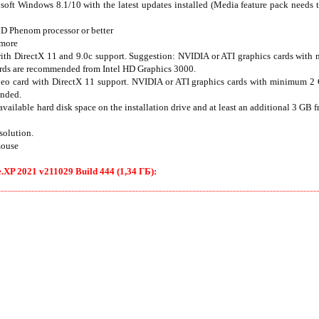
oft Windows 8.1/10 with the latest updates installed (Media feature pack needs t
MD Phenom processor or better
more
with DirectX 11 and 9.0c support. Suggestion: NVIDIA or ATI graphics cards wit
ards are recommended from Intel HD Graphics 3000.
deo card with DirectX 11 support. NVIDIA or ATI graphics cards with minimum 2
ended.
ailable hard disk space on the installation drive and at least an additional 3 GB fr
solution.
mouse
P 2021 v211029 Build 444 (1,34 ГБ):