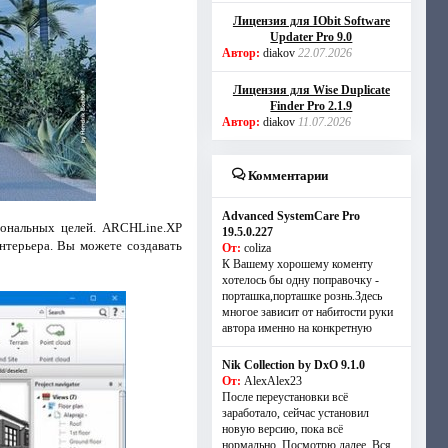
Лицензия для IObit Software
Updater Pro 9.0
Автор:
diakov
22.07.2026
Лицензия для Wise Duplicate
Finder Pro 2.1.9
Автор:
diakov
11.07.2026
Комментарии
Advanced SystemCare Pro
ональных целей. ARCHLine.XP
19.5.0.227
интерьера. Вы можете создавать
От:
coliza
К Вашему хорошему коменту
хотелось бы одну поправочку -
порташка,порташке рознь.Здесь
многое зависит от набитости руки
автора именно на конкретную
Nik Collection by DxO 9.1.0
От:
AlexAlex23
После переустановки всё
заработало, сейчас установил
новую версию, пока всё
нормально. Посмотрю далее. Вся