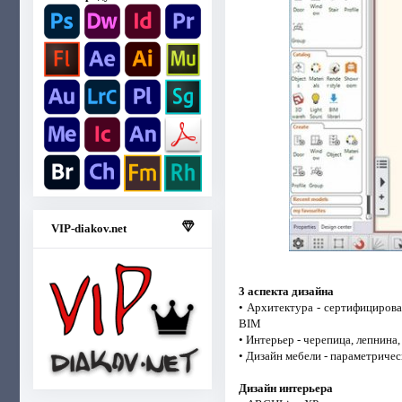
VIP-diakov.net
3 аспекта дизайна
• Архитектура - сертифициров
BIM
• Интерьер - черепица, лепнина,
• Дизайн мебели - параметричес
Дизайн интерьера