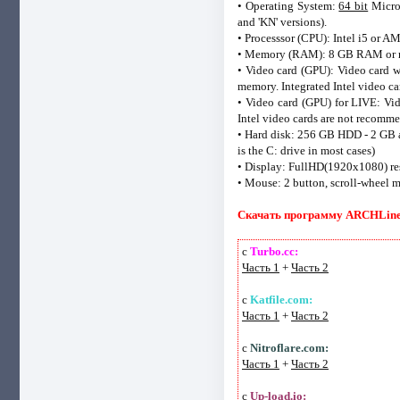
• Operating System:
64 bit
Micros
and 'KN' versions).
• Processsor (CPU): Intel i5 or A
• Memory (RAM): 8 GB RAM or 
• Video card (GPU): Video card 
memory. Integrated Intel video c
• Video card (GPU) for LIVE: Vi
Intel video cards are not recomm
• Hard disk: 256 GB HDD - 2 GB av
is the C: drive in most cases)
• Display: FullHD(1920x1080) re
• Mouse: 2 button, scroll-wheel 
Скачать программу ARCHLine.X
с
Turbo.cc:
Часть 1
+
Часть 2
с
Katfile.com:
Часть 1
+
Часть 2
с
Nitroflare.com:
Часть 1
+
Часть 2
с
Up-load.io: