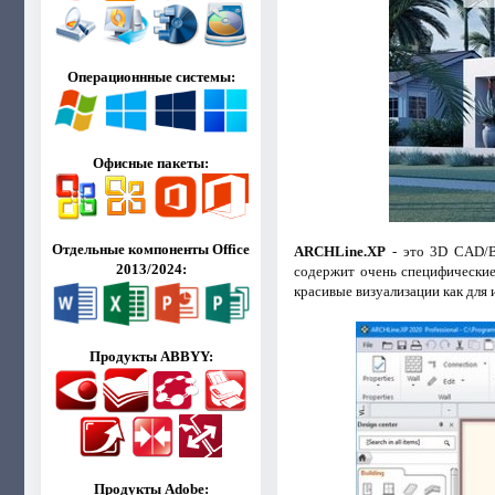
Операционнные системы:
Офисные пакеты:
Отдельные компоненты Office
ARCHLine.XP
- это 3D CAD/B
2013/2024:
содержит очень специфические 
красивые визуализации как для и
Продукты ABBYY:
Продукты Adobe: