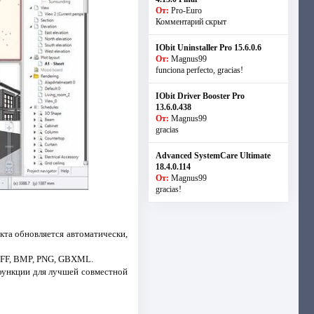
От:
Pro-Euro
Комментарий скрыт
IObit Uninstaller Pro 15.6.0.6
От:
Magnus99
funciona perfecto, gracias!
IObit Driver Booster Pro
13.6.0.438
От:
Magnus99
gracias
Advanced SystemCare Ultimate
18.4.0.114
От:
Magnus99
gracias!
кта обновляется автоматически,
TIFF, BMP, PNG, GBXML.
функции для лучшей совместной