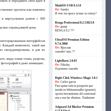
вать и передавать свои идеи в
MultiOS-USB 0.13.0
бственные проекты или изменять
От:
Sandra
И чем эта прога лучше за ventoy?
и и виртуальным домом с 360
Renga Professional 8.2.13823.0
От:
gump
оделью справедливой цены.
RENGA 9.2 ???
UltraISO Premium Edition
ю интегрированным интерфейсом
9.7.6.3860
 Каждый компонент, такой как
От:
Ярослав
ью скоординированы, и для их
спасибо! мяу !!!
ть: виды плана этажа, разрезы,
LightBurn 2.0.03
ки фотографий и даже анимацию.
От:
Nikolay
Огромное спасибо
Right Click Windows Magic 3.0.1
От:
Carlos garcia
Para quitar toda la porqueria que
instala en hibituninstaller (gratuito)
opcion herramientas del contextual
una a una las eliminas. Totalmente
Adguard Ad Blocker Premium
4.13.0 Final