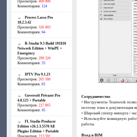
Просмотров:
409 909
Комментариев:
124
→
Process Lasso Pro
18.2.3.42
Просмотров:
326 403
Комментариев:
64
→
R-Studio 9.5 Build 191810
Network Edition + WinPE +
Emergency
Просмотров:
299 326
Комментариев:
35
→
IPTV Pro 9.1.23
Просмотров:
265 560
Комментариев:
65
→
Goversoft Privazer Pro
Сотрудничество
4.0.125 + Portable
• Инструменты Teamwork позвол
Просмотров:
227 865
поэтому план и документация я
Комментариев:
45
• Широкий спектр импорта / экс
• Используйте командную рабо
→
FL Studio Producer
работы.
Edition v26.1.3.5570 All
Plugins Edition + Portable
Вход в BIM
Просмотров:
213 591