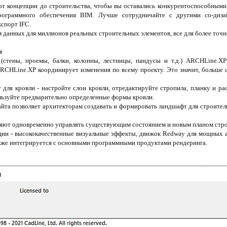
от концепции до строительства, чтобы вы оставались конкурентоспособным
рограммного обеспечения BIM. Лучше сотрудничайте с другими со-диз
спорт IFC.
м данных для миллионов реальных строительных элементов, все для более точн
в
(стены, проемы, балки, колонны, лестницы, пандусы и т.д.) ARCHLine.XP
RCHLine.XP координирует изменения по всему проекту. Это значит, больше 
для кровли - настройте слои кровли, отредактируйте стропила, планку и ра
льзуйте предварительно определенные формы кровли.
йта позволяет архитекторам создавать и формировать ландшафт для строител
ляют одновременно управлять существующим состоянием и новым планом стро
ции - высококачественные визуальные эффекты, движок Redway для мощных
кже интегрируется с основными программными продуктами рендеринга.