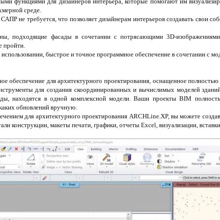
ми функциями для дизайнеров интерьера, которые помогают им визуализиро
хмерной среде.
САПР не требуется, что позволяет дизайнерам интерьеров создавать свои со
аны, подходящие фасады в сочетании с потрясающими 3D-изображениям
е пройти.
 в использовании, быстрое и точное программное обеспечение в сочетании с м
ное обеспечение для архитектурного проектирования, оснащенное полность
струменты для создания скоординированных и вычислимых моделей зданий.
ады, находятся в одной комплексной модели. Ваши проекты BIM полност
икаких обновлений вручную.
ечением для архитектурного проектирования ARCHLine.XP, вы можете создава
тали конструкции, макеты печати, графики, отчеты Excel, визуализации, встав