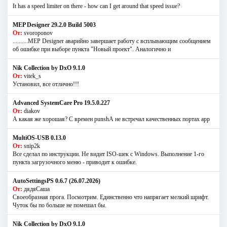
It has a speed limiter on there - how can I get around that speed issue?
MEP Designer 29.2.0 Build 5003
От:
svoroponov
..........MEP Designer аварийно завершает работу с всплывающим сообщением
об ошибке при выборе пункта "Новый проект". Аналогично и
Nik Collection by DxO 9.1.0
От:
vitek_s
Установил, все отлично!!!
Advanced SystemCare Pro 19.5.0.227
От:
diakov
А какая же хорошая? С времен punshА не встречал качественных портах app
MultiOS-USB 0.13.0
От:
snip2k
Все сделал по инструкции. Не видит ISO-шек с Windows. Выполнение 1-го
пункта загрузочного меню - приводит к ошибке.
AutoSettingsPS 0.6.7 (26.07.2026)
От:
дядяСаша
Своеобразная прога. Посмотрим. Единственно что напрягает мелкий шрифт.
Чуток бы по больше не помешал бы.
Nik Collection by DxO 9.1.0