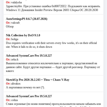
От:
valalysha
Здравствуйте. При установке ошибка 0х80072EE2. Подскажите как исправить.
Windows 11 Домашняя Insider Preview Версия 26H1 Сборка ОС 28120.2630
AutoSettingsPS 0.6.7 (26.07.2026)
От:
valcraft
Обзор
Nik Collection by DxO 9.1.0
От:
boliga
Dxo requires verification with their servers every few weeks, it's on their official
site. When it fails to do so, it shuts down
Advanced SystemCare Pro 19.5.0.227
От:
zeka.k
Вышеизложенное относится исключительно к порташке, представленной на
данном сайте. Будут другие порташки — будет другой разговор. Порташку от
какого
SketchUp Pro 2026 26.2.243 + Thea + Chaos V-Ray
От:
alivakos
А портативки почему-то нет (?).
Advanced SystemCare Pro 19.5.0.227
От:
coliza
Ставя огромные (по моим понятиям) проги,пользователи начали забывать или