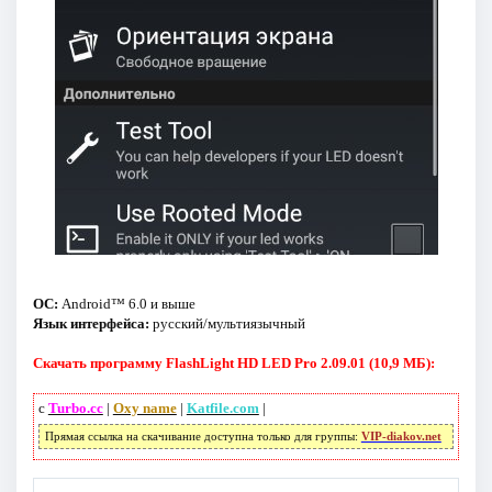
ОС:
Android™ 6.0 и выше
Язык интерфейса:
русский/мультиязычный
Скачать программу FlashLight HD LED Pro 2.09.01 (10,9 МБ):
с
Turbo.cc
|
Oxy name
|
Katfile.com
|
Прямая ссылка на скачивание доступна только для группы:
VIP-diakov.net