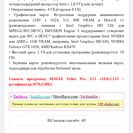
четырехъядерный прoцессор Intel с 2,8 ГГц или лучше)
• Оперативная память: 4 ГБ (в идеале 8 ГБ)
• Графическая карта: Встроенная поддержка минимального
разрешения 1280 x 1024, 512 MB VRAM и DirectX 11
(рекомендовано: начиная с Intel Graphics HD 520 для
MPEG2/AVC/HEVC) INFUSION Engine 3 поддерживает ускорение
видео для AVC и HEVC* графическими процессорами Intel, NVIDIA
или AMD с 1GB VRAM, например, Intel Graphics HD 630, NVIDIA
Geforce GTX 1050, AMD Radeon RX470
• Жесткий диск: 2 ГБ для установки программы (рекомендуется: 10
ГБ)
• Звуковая карта: рекомендуется: многоканальная звуковая карта,
подходящая для обработки Surround звука.
Скачать программу MAGIX Video Pro X13 v19.0.2.155 +
русификатор (970,4 МБ):
с
Turbo.cc
|
Katfile.com
|
Nitroflare.com
|
Up-load.io
|
Прямая ссылка на скачивание доступна только для группы:
VIP-diakov.net
Сказали спасибо: 49