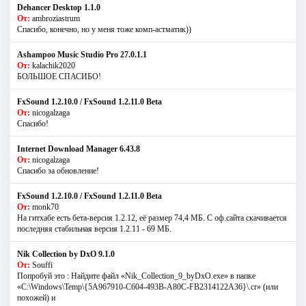
Dehancer Desktop 1.1.0
От:
ambroziastrum
Спасибо, конечно, но у меня тоже комп-астматик))
Ashampoo Music Studio Pro 27.0.1.1
От:
kalachik2020
БОЛЬШОЕ СПАСИБО!
FxSound 1.2.10.0 / FxSound 1.2.11.0 Beta
От:
nicogalzaga
Спасибо!
Internet Download Manager 6.43.8
От:
nicogalzaga
Спасибо за обновление!
FxSound 1.2.10.0 / FxSound 1.2.11.0 Beta
От:
monk70
На гитхабе есть бета-версия 1.2.12, её размер 74,4 МБ. С оф.сайта скачивается
последняя стабильная версия 1.2.11 - 69 МБ.
Nik Collection by DxO 9.1.0
От:
Souffi
Попробуй это : Найдите файл «Nik_Collection_9_byDxO.exe» в папке
«C:\Windows\Temp\{5A967910-C604-493B-A80C-FB2314122A36}\.cr» (или
похожей) и