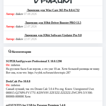
Лицензия для Wise Care 365 Pro 8.0.4.732
Автор:
diakov
07.08.2026
Лицензия для IObit Driver Booster PRO 13.5
Автор:
diakov
22.07.2026
Лицензия для IObit Software Updater Pro 9.0
Автор:
diakov
22.07.2026
Комментарии
SUPERAntiSpyware Professional X 10.0.1290
От:
imheton
На русском была 6-ая версия, а это уже 10-ая. Хотя большой разницы не вижу.
Вот она, если что: https://wylek.ru/forum/showtopic-287
DeskCalc Pro 10.0.8
От:
imheton
Самый лучший, так это Dream Calc 5.0.4 Pro eng. Ключ: Unregistered User.
000015-Q276P0-FV177U-KDNY8V-ZZFZZZ-ZZZZZZ-ZWCJP9-51VJ00-
800000-000000 Хотя
exFAT/NTFS for USB by Paragon Premium 5.4.0