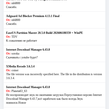
От:
mbl800
Спасибо.
Adguard Ad Blocker Premium 4.13.1 Final
От:
mbl800
Спасибо.
EaseUS Partition Master 20.5.0 Build 202606180359 + WinPE
От:
TDV
К сожалению не работает
Internet Download Manager 6.43.8
От:
soroka
Скачивать с yotube будет?
XMedia Recode 3.6.3.4
От:
coiner
The file version was incorrectly specified here. The file in the distribution is version
3.6.3.4.
Internet Download Manager 6.43.8
От:
Planeta63_63
Не воспроизводит звук по окончании загрузки.Переустановил версию Internet
Download Manager 6.43.7,всё заработало как было всегда.Звук
появился.Новое