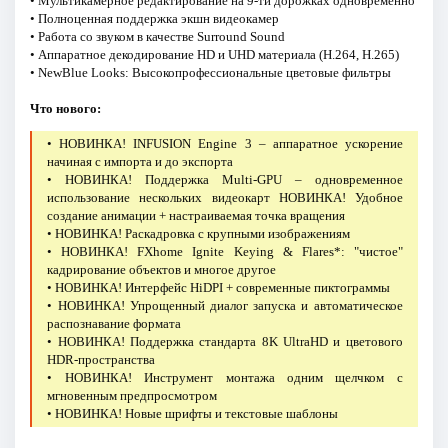
• Мультикамерное редактирование на 9-ти дорожках одновременно
• Полноценная поддержка экшн видеокамер
• Работа со звуком в качестве Surround Sound
• Аппаратное декодирование HD и UHD материала (H.264, H.265)
• NewBlue Looks: Высокопрофессиональные цветовые фильтры
Что нового:
• НОВИНКА! INFUSION Engine 3 – аппаратное ускорение
начиная с импорта и до экспорта
• НОВИНКА! Поддержка Multi-GPU – одновременное
использование нескольких видеокарт НОВИНКА! Удобное
создание анимации + настраиваемая точка вращения
• НОВИНКА! Раскадровка с крупными изображениям
• НОВИНКА! FXhome Ignite Keying & Flares*: "чистое"
кадрирование объектов и многое другое
• НОВИНКА! Интерфейс HiDPI + современные пиктограммы
• НОВИНКА! Упрощенный диалог запуска и автоматическое
распознавание формата
• НОВИНКА! Поддержка стандарта 8K UltraHD и цветового
HDR-пространства
• НОВИНКА! Инструмент монтажа одним щелчком с
мгновенным предпросмотром
• НОВИНКА! Новые шрифты и текстовые шаблоны