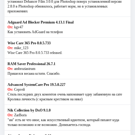
установил Dehancer Film 3.0.0 для Photoshop поверх установленной версии
2.8.0 в Photoshop обновилось, работает норм, но в установленных
приложениях
Adguard Ad Blocker Premium 4.13.1 Final
От:
kgv47
Как установить AdGuard на телефон
Wise Care 365 Pro 8.0.5.733
От:
mike_123
Wise Care 365 Pro 8.0.5.733 released.
RAM Saver Professional 26.7.1
От:
ambroziastrum
Пришелся весьма кстати. Спасибо.
Advanced SystemCare Pro 19.5.0.227
От:
Сергей
Стиль последних двух коментов очень напоминает одну забаненную на сате
Кролика личность (с красным крестиком на нике)
Nik Collection by DxO 9.1.0
От:
ZarBoris
"ии" есть не что иное, как искусственный идиотизм, который пихают куда
только возможно и не возможно. Допихаетесь господа.