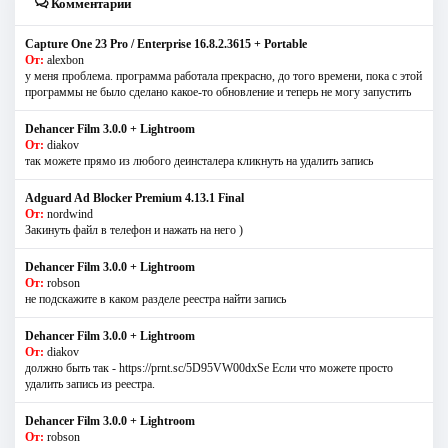
Комментарии
Capture One 23 Pro / Enterprise 16.8.2.3615 + Portable
От:
alexbon
у меня проблема. программа работала прекрасно, до того времени, пока с этой
программы не было сделано какое-то обновление и теперь не могу запустить
Dehancer Film 3.0.0 + Lightroom
От:
diakov
так можете прямо из любого деинсталера кликнуть на удалить запись
Adguard Ad Blocker Premium 4.13.1 Final
От:
nordwind
Закинуть файл в телефон и нажать на него )
Dehancer Film 3.0.0 + Lightroom
От:
robson
не подскажите в каком разделе реестра найти запись
Dehancer Film 3.0.0 + Lightroom
От:
diakov
должно быть так - https://prnt.sc/5D95VW00dxSe Если что можете просто
удалить запись из реестра.
Dehancer Film 3.0.0 + Lightroom
От:
robson