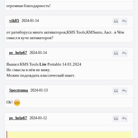
огромная благодарность!
vik85
2024-01-14
от ратиборуса много активаторов,KMS Tools,KMSauto, Aact . в Чём
смысл в куче активаторов?
pc_help67
2024-01-14
Вышел KMS Tools
Lite
Portable 14.01.2024
Но смысла в нём не вижу.
Можно подождать классический пакет.
Spectruma
2024-01-13
Ok!
pc_help67
2024-01-12