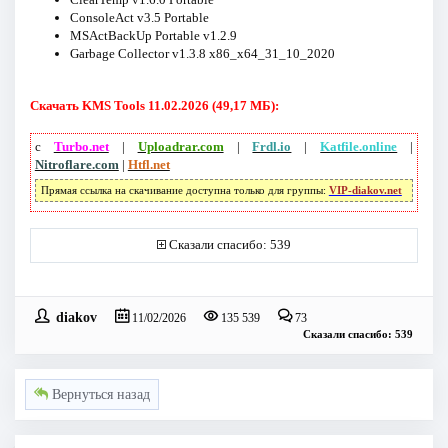
ConsoleAct v3.5 Portable
MSActBackUp Portable v1.2.9
Garbage Collector v1.3.8 x86_x64_31_10_2020
Скачать KMS Tools 11.02.2026 (49,17 МБ):
с
Turbo.net
|
Uploadrar.com
|
Frdl.io
|
Katfile.online
|
Nitroflare.com
|
Htfl.net
Прямая ссылка на скачивание доступна только для группы:
VIP-diakov.net
Сказали спасибо: 539
diakov
11/02/2026
135 539
73
Сказали спасибо: 539
Вернуться назад