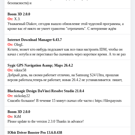
безопасности) и
Boom 3D 2.0.0
От:
Х.З.
Уважаемый Diakov, сегодня вышло обновление этой чудесной программы, а
кроме вас её никто не умеет грамотно "отрепачить". С нетерпение ждём
Internet Download Manager 6.43.7
От:
OlegL
Кстати, может кто-нибудь подскажет как все-таки настроить IDM, чтобы он
качал с ютуба и не переставал бы скачивать через короткое время. А то не раз
Sygic GPS Navigation &amp; Maps 26.4.2
От:
viktor58
Добрый день, на сяоми работает отлично, на Samsung S24 Ultra, прошлая
версия работала,теперь не работает, новая 26.4.2 не устанавливается. пишет,
Blackmagic Design DaVinci Resolve Studio 21.0.4
От:
nickolay22
Спасибо большое! В течение 15 минут скачал обе части с https://filespayouts
Boom 3D 2.0.0
От:
KiM
Please update to the version 2.3.0 Thanks in advance!
IObit Driver Booster Pro 13.6.0.438