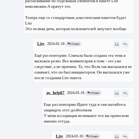
растаскивание по отдельным элементам в пакете Lite
невозможно.А прячут это.
Теперь еще со стандартным ,классическим пакетом будет
Lite
Это полная дичь, которая пользователей запутает вообще.
Lity
2024-01-16
Ответ
Ещё раз повторяю. Сначала была создана эта тема и
выложен релиз. Все комментарии в теме - это уже
следствие, а не причина. То, что Волк так высказался не
означает, что он был инициатором. Он высказался уже
после создания Lite пакета.
pc_help67
2024-01-16
Ответ
Еще раз повторяю.Идите туда и там пытайтесь
защищать этот долбоепизм.
У меня ассоциации возникают что вы приползли
именно оттуда.
Lity
2024-01-16
Ответ