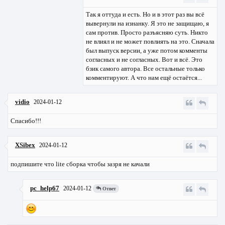
Так я оттуда и есть. Но и в этот раз вы всё
вывернули на изнанку. Я это не защищаю, я
сам против. Просто разъясняю суть. Никто
не влиял и не может повлиять на это. Сначала
был выпуск версии, а уже потом комменты
согласных и не согласных. Вот и всё. Это
бзик самого автора. Все остальные только
комментируют. А что нам ещё остаётся...
vidio
2024-01-12
Спасибо!!!
XSibex
2024-01-12
подпишите что lite сборка чтобы зазря не качали
pc_help67
2024-01-12
Ответ