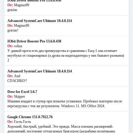
IObit Driver Booster Pro 13.6.0.438
От:
Magnus99
gracias
Advanced SystemCare Ultimate 18.4.0.114
От:
Magnus99
gracias!
IObit Driver Booster Pro 13.6.0.438
От:
coliza
У данной проги есть два преимущества в сравнении с Easy.1 она отличает
ноутбуки от стационарных (а дрова на видеоадаптеры у них бывают разными)
2
Advanced SystemCare Ultimate 18.4.0.114
От:
And
СПАСИБО!!
Dose for Excel 3.6.7
От:
Skipper
Машина впадает в ступор при попытке установки. Пробовал повторно после
перезагрузки с тем же результатом. Windows 11. MS Offiсe 2024.
Google Chrome 151.0.7922.76
От:
Гость Гость
Хороший, быстрый, удобный. Это правда. Масса плюшек расширений-
дополнений, постоянно отторгаемых браузером (разрабами политиками