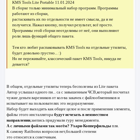
KMS Tools Lite Portable 11.01.2024
В сборке только минимальный набор программ. Программы
работают из сборки,
растаскивать их по отдельности не имеет смысла, да и не
получится. Нажал кнопку, получил результат, всё просто.
Программы этой сборки неотделимы от неё, они выполняют
роли лишь функций общего пакета.
Тем кто любит распаковывать KMS Tools на отдельные утилиты,
будет довольно грустно... :)
Но не переживайте, классический пакет KMS Tools, никуда не
девается?
В общем, отдельные утилиты теперь бесполезны из Lite пакета
Автор услышал одного пи... са c завышенным ЧСВ,который посчитал
чужие деньги варезников от кол-ва закачек с файлообменников и
испытывает на пользователях это недоразумение.
Набор будет выходить как общее целое и после применения элемента,
файлы этого инсталлятора
будут исчезать в неизвестном
направлении
,заепись придумали гуру менеджмента.
А с личными файлами так могём? Ухари-Копперфильды
пля.
К самому Ratiborus вопросов нет,большей степени
это относится к советчикам.