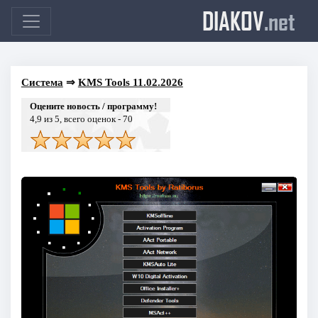
DIAKOV
.net
Система
⇒
KMS Tools 11.02.2026
Оцените новость / программу!
4,9
из 5, всего оценок -
70