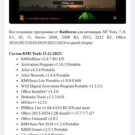
Все основные программы от
Ratiborus
для активации XP, Vista, 7, 8,
8.1, 10, 11, Server 2008, 2008 R2, 2012, 2012 R2, Office
2010/2013/2016/2019/2021/2024 в одной сборке.
Состав KMS Tools 15.12.2025:
KMSoffline v2.4.7 RU EN
Activation Program v1.16.1 Portable
AAct v4.3.4 Portable
AAct Network v1.4.4 Portable
KMSAuto Lite Portable v1.9.9.9 b09
W10 Digital Activation Program Portable v1.5.5.5
Office Installer+ v1.3.6
Defender Tools v1.1.5 b10
MSAct++ v2.11
PIDKey Lite v1.64.4 b53 RU EN and more
Office 2013-2024 C2R Install++ v7.7.7.7 r27
Office Uninstall v2.0.2
KMSAuto Net 2016 v1.5.4 Portable
KMSCleaner v2.5.1 Portable
ClearTemp v1.6.0 Portable