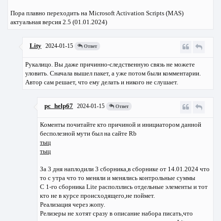
Пора плавно переходить на Microsoft Activation Scripts (MAS)
актуальная версия 2.5 (01.01.2024)
Lity
2024-01-15
Ответ
Рукалицо. Вы даже причинно-следственную связь не можете
уловить. Сначала вышел пакет, а уже потом были комментарии.
Автор сам решает, что ему делать и никого не слушает.
pc_help67
2024-01-15
Ответ
Коменты почитайте кто причиной и инициатором данной
бесполезной мути был на сайте Rb
тыц
тыц
За 3 дня наплодили 3 сборника,в сборнике от 14.01.2024 что
то с утра что то меняли и менялись контрольные суммы
С 1-го сборника Lite расползлись отдельные элементы и тот
кто не в курсе происходящего,не поймет.
Реализация через жопу.
Релизеры не хотят сразу в описание набора писать,что