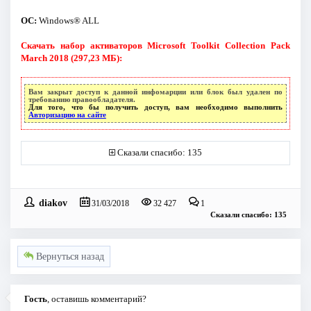
ОС:
Windows® ALL
Скачать набор активаторов Microsoft Toolkit Collection Pack
March 2018 (297,23 МБ):
Вам закрыт доступ к данной инфомарции или блок был удален по
требованию правообладателя.
Для того, что бы получить доступ, вам необходимо выполнить
Авторизацию на сайте
Сказали спасибо: 135
diakov
31/03/2018
32 427
1
Сказали спасибо: 135
Вернуться назад
Гость
, оставишь комментарий?