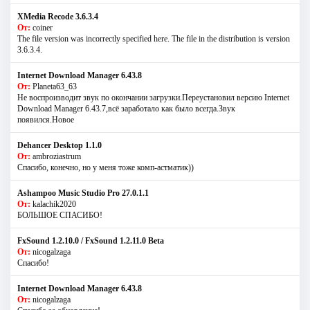
XMedia Recode 3.6.3.4
От:
coiner
The file version was incorrectly specified here. The file in the distribution is version
3.6.3.4.
Internet Download Manager 6.43.8
От:
Planeta63_63
Не воспроизводит звук по окончании загрузки.Переустановил версию Internet
Download Manager 6.43.7,всё заработало как было всегда.Звук
появился.Новое
Dehancer Desktop 1.1.0
От:
ambroziastrum
Спасибо, конечно, но у меня тоже комп-астматик))
Ashampoo Music Studio Pro 27.0.1.1
От:
kalachik2020
БОЛЬШОЕ СПАСИБО!
FxSound 1.2.10.0 / FxSound 1.2.11.0 Beta
От:
nicogalzaga
Спасибо!
Internet Download Manager 6.43.8
От:
nicogalzaga