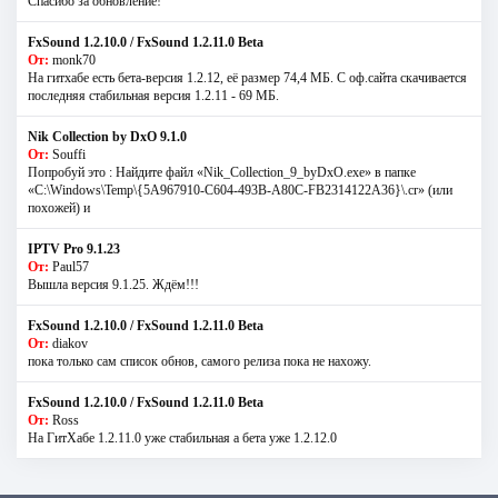
Спасибо за обновление!
FxSound 1.2.10.0 / FxSound 1.2.11.0 Beta
От:
monk70
На гитхабе есть бета-версия 1.2.12, её размер 74,4 МБ. С оф.сайта скачивается
последняя стабильная версия 1.2.11 - 69 МБ.
Nik Collection by DxO 9.1.0
От:
Souffi
Попробуй это : Найдите файл «Nik_Collection_9_byDxO.exe» в папке
«C:\Windows\Temp\{5A967910-C604-493B-A80C-FB2314122A36}\.cr» (или
похожей) и
IPTV Pro 9.1.23
От:
Paul57
Вышла версия 9.1.25. Ждём!!!
FxSound 1.2.10.0 / FxSound 1.2.11.0 Beta
От:
diakov
пока только сам список обнов, самого релиза пока не нахожу.
FxSound 1.2.10.0 / FxSound 1.2.11.0 Beta
От:
Ross
На ГитХабе 1.2.11.0 уже стабильная а бета уже 1.2.12.0