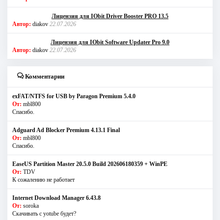
Лицензия для IObit Driver Booster PRO 13.5
Автор:
diakov
22.07.2026
Лицензия для IObit Software Updater Pro 9.0
Автор:
diakov
22.07.2026
Комментарии
exFAT/NTFS for USB by Paragon Premium 5.4.0
От:
mbl800
Спасибо.
Adguard Ad Blocker Premium 4.13.1 Final
От:
mbl800
Спасибо.
EaseUS Partition Master 20.5.0 Build 202606180359 + WinPE
От:
TDV
К сожалению не работает
Internet Download Manager 6.43.8
От:
soroka
Скачивать с yotube будет?