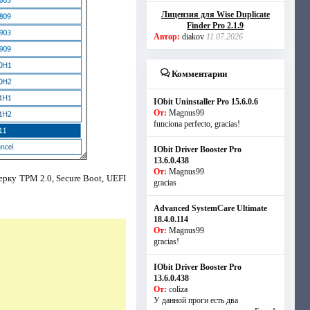
Лицензия для Wise Duplicate
Finder Pro 2.1.9
Автор:
diakov
11.07.2026
Комментарии
IObit Uninstaller Pro 15.6.0.6
От:
Magnus99
funciona perfecto, gracias!
IObit Driver Booster Pro
13.6.0.438
От:
Magnus99
рку TPM 2.0, Secure Boot, UEFI
gracias
Advanced SystemCare Ultimate
18.4.0.114
От:
Magnus99
gracias!
IObit Driver Booster Pro
13.6.0.438
От:
coliza
У данной проги есть два