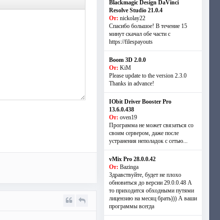
Blackmagic Design DaVinci
Resolve Studio 21.0.4
От:
nickolay22
Спасибо большое! В течение 15
минут скачал обе части с
https://filespayouts
Boom 3D 2.0.0
От:
KiM
Please update to the version 2.3.0
Thanks in advance!
IObit Driver Booster Pro
13.6.0.438
От:
oven19
Программа не может связаться со
своим сервером, даже после
устранения неполадок с сетью...
vMix Pro 28.0.0.42
От:
Bazinga
Здравствуйте, будет не плохо
обновиться до версии 29.0.0.48 А
то приходится обходными путями
лицензию на месяц брать))) А ваши
программы всегда