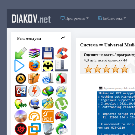
DIAKOV
.net
Программы
Библиотека
Рекомендуем
Система
⇒
Universal Medi
Оцените новость / программ
4,8
из 5, всего оценок -
44