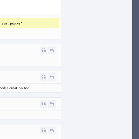
т эта тройка?
media creation tool