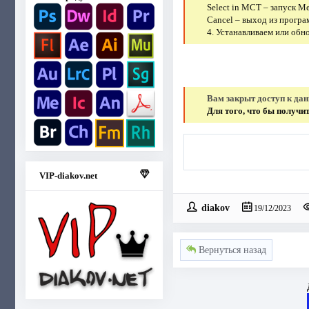
Select in MCT – запуск M
Cancel – выход из програ
4. Устанавливаем или обн
Вам закрыт доступ к да
Для того, что бы получ
VIP-diakov.net
diakov
19/12/2023
Вернуться назад