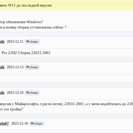
вить W11 до последней версии
нтр обновления Windows?
ия и номер сборки установлены сейчас ?
nik
2023-12-11
Ответ
 Pro 22H2 Сборка 22621.2861
nik
2023-12-13
Ответ
nik
2023-12-16
Ответ
версия у Майкрософта, судя по всему, 22631.2861, а у меня апдейтилась до 22
от эта тройка?
elp67
2023-12-16
Ответ