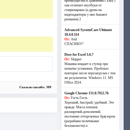
преимущества в сравнении с Easy.1
она отличает ноутбуки от
стационарных (а дрова на
видеоадаптеры у них бывают
разными) 2
Advanced SystemCare Ultimate
18.4.0.114
От:
And
СПАСИБО!!
Dose for Excel 3.6.7
От:
Skipper
Машина впадает в ступор при
попытке установки. Пробовал
повторно после перезагрузки с тем
же результатом. Windows 11. MS
Offiсe 2024.
Сказали спасибо: 309
Google Chrome 151.0.7922.76
От:
Гость Гость
Хороший, быстрый, удобный. Это
правда. Масса плюшек
расширений-дополнений,
постоянно отторгаемых браузером
(разрабами политиками
безопасности) и