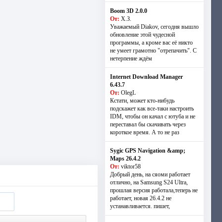
Boom 3D 2.0.0
От:
Х.З.
Уважаемый Diakov, сегодня вышло
обновление этой чудесной
программы, а кроме вас её никто
не умеет грамотно "отрепачить". С
нетерпение ждём
Internet Download Manager
6.43.7
От:
OlegL
Кстати, может кто-нибудь
подскажет как все-таки настроить
IDM, чтобы он качал с ютуба и не
переставал бы скачивать через
короткое время. А то не раз
Sygic GPS Navigation &amp;
Maps 26.4.2
От:
viktor58
Добрый день, на сяоми работает
отлично, на Samsung S24 Ultra,
прошлая версия работала,теперь не
работает, новая 26.4.2 не
устанавливается. пишет,