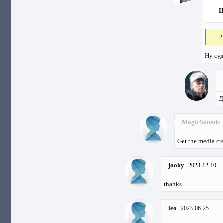
Ц
2
Ну суд
Д
MagicSounds
Get the media cre
jooky
2023-12-10
thanks
leo
2023-06-25