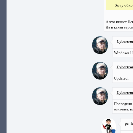
Хочу обно
А что пишет Це
Да и какая верс
Cybertro
Windows 11
Cybertro
Updated.
Cybertro
Последняя 
означает, в
pc_h