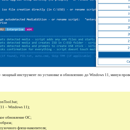
– мощный инструмент по установке и обновлению до Windows 11, минуя прове
onTool.bat;
11 – Windows 11);
кое обновление ОС;
-образа;
грузочного флеш-накопителя;