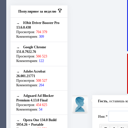
Популярное за неделю
→
IObit Driver Booster Pro
13.6.0.438
Просмотров:
704 379
Комментариев:
309
→
Google Chrome
151.0.7922.76
Просмотров:
566 523
Комментариев:
122
→
Adobe Acrobat
26.001.21771
Просмотров:
508 527
Комментариев:
264
→
Adguard Ad Blocker
Premium 4.13.0 Final
Гость
, оставишь 
Просмотров:
454 625
Комментариев:
54
Имя:
*
→
Opera One 134.0 Build
5954.26 + Portable