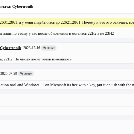
итата: Cybertronik
2631.2861, а у меня апдейтилась до 22621.2861. Почему и что это означает, во
я лишь по этому у вас после обновления и осталась 2
2
H2,а не 2
3
H2
Cybertronik
2023-12-16
Ответ
а, 22H2. Но число после точки изменилось.
2025-07-29
Ответ
ation tool and Windows 11 on Microsoft its free with a key, put it on usb with the 