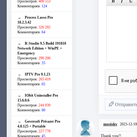
Просмотров:
409 553
Комментариев:
124
→
Process Lasso Pro
18.2.3.42
Просмотров:
326 292
Комментариев:
64
→
R-Studio 9.5 Build 191810
Network Edition + WinPE +
Emergency
Просмотров:
299 206
Комментариев:
35
→
IPTV Pro 9.1.23
Просмотров:
265 419
Комментариев:
65
→
IObit Uninstaller Pro
15.6.0.6
Отправит
Просмотров:
244 939
Комментариев:
60
→
Goversoft Privazer Pro
mosiskv
2023-12-19
4.0.125 + Portable
Просмотров:
227 778
Thank you!!
Комментариев:
45