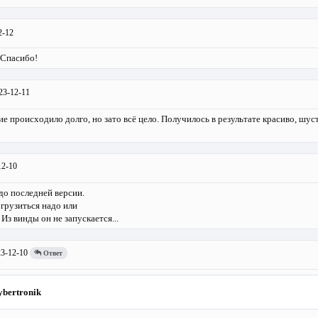
2-12
Спасибо!
23-12-11
е происходило долго, но зато всё цело. Получилось в результате красиво, шуст
12-10
о последней версии.
грузиться надо или
Из винды он не запускается...
3-12-10
Ответ
ybertronik