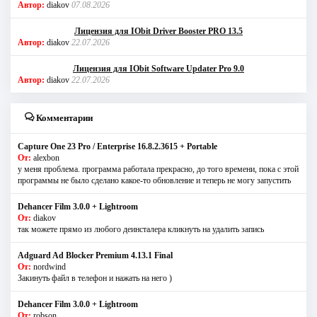
Автор:
diakov
07.08.2026
Лицензия для IObit Driver Booster PRO 13.5
Автор:
diakov
22.07.2026
Лицензия для IObit Software Updater Pro 9.0
Автор:
diakov
22.07.2026
Комментарии
Capture One 23 Pro / Enterprise 16.8.2.3615 + Portable
От:
alexbon
у меня проблема. программа работала прекрасно, до того времени, пока с этой
программы не было сделано какое-то обновление и теперь не могу запустить
Dehancer Film 3.0.0 + Lightroom
От:
diakov
так можете прямо из любого деинсталера кликнуть на удалить запись
Adguard Ad Blocker Premium 4.13.1 Final
От:
nordwind
Закинуть файл в телефон и нажать на него )
Dehancer Film 3.0.0 + Lightroom
От:
robson