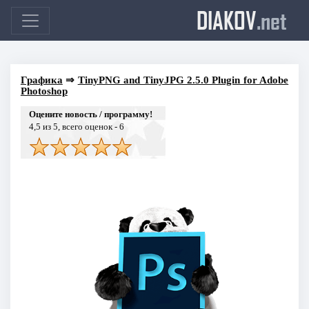
DIAKOV
.net
Графика
⇒
TinyPNG and TinyJPG 2.5.0 Plugin for Adobe
Photoshop
Оцените новость / программу!
4,5
из 5, всего оценок -
6