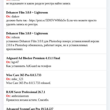
не подскажите в каком разделе реестра найти запись
Dehancer Film 3.0.0 + Lightroom
От:
diakov
должно быть так - https://prnt.sc/5D95VW00dxSe Если что можете просто
удалить запись из реестра.
Dehancer Film 3.0.0 + Lightroom
От:
robson
установил Dehancer Film 3.0.0 для Photoshop поверх установленной версии
2.8.0 в Photoshop обновилось, работает норм, но в установленных
приложениях
Adguard Ad Blocker Premium 4.13.1 Final
От:
kgv47
Как установить AdGuard на телефон
Wise Care 365 Pro 8.0.5.733
От:
mike_123
Wise Care 365 Pro 8.0.5.733 released.
RAM Saver Professional 26.7.1
От:
ambroziastrum
Пришелся весьма кстати. Спасибо.
Advanced SystemCare Pro 19.5.0.227