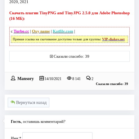
2020, 2021
Скачать плагин TinyPNG and TinyJPG 2.5.0 для Adobe Photoshop
(16 МБ):
с
Turbo.cc
|
Oxy name
|
Katfile.com
|
Прямая ссылка на скачивание доступна только для группы:
VIP-diakov.net
Сказали спасибо: 39
Mansory
14/10/2021
8 141
2
Сказали спасибо: 39
Вернуться назад
Гость
, оставишь комментарий?
Имя:
*