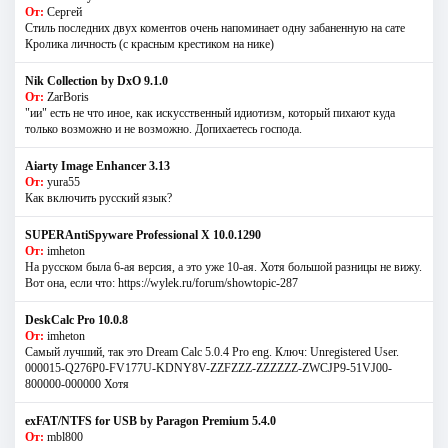
От:
Сергей
Стиль последних двух коментов очень напоминает одну забаненную на сате
Кролика личность (с красным крестиком на нике)
Nik Collection by DxO 9.1.0
От:
ZarBoris
"ии" есть не что иное, как искусственный идиотизм, который пихают куда
только возможно и не возможно. Допихаетесь господа.
Aiarty Image Enhancer 3.13
От:
yura55
Как включить русский язык?
SUPERAntiSpyware Professional X 10.0.1290
От:
imheton
На русском была 6-ая версия, а это уже 10-ая. Хотя большой разницы не вижу.
Вот она, если что: https://wylek.ru/forum/showtopic-287
DeskCalc Pro 10.0.8
От:
imheton
Самый лучший, так это Dream Calc 5.0.4 Pro eng. Ключ: Unregistered User.
000015-Q276P0-FV177U-KDNY8V-ZZFZZZ-ZZZZZZ-ZWCJP9-51VJ00-
800000-000000 Хотя
exFAT/NTFS for USB by Paragon Premium 5.4.0
От:
mbl800