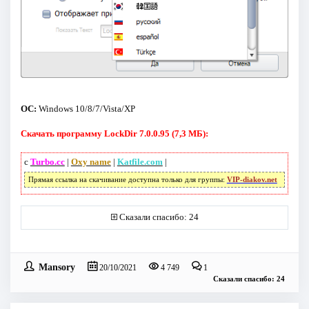
ОС:
Windows 10/8/7/Vista/XP
Скачать программу LockDir 7.0.0.95 (7,3 МБ):
с
Turbo.cc
|
Oxy name
|
Katfile.com
|
Прямая ссылка на скачивание доступна только для группы:
VIP-diakov.net
Сказали спасибо: 24
Mansory
20/10/2021
4 749
1
Сказали спасибо: 24