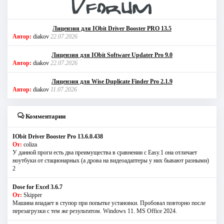
Лицензия для IObit Driver Booster PRO 13.5
Автор:
diakov
22.07.2026
Лицензия для IObit Software Updater Pro 9.0
Автор:
diakov
22.07.2026
Лицензия для Wise Duplicate Finder Pro 2.1.9
Автор:
diakov
11.07.2026
Комментарии
IObit Driver Booster Pro 13.6.0.438
От:
coliza
У данной проги есть два преимущества в сравнении с Easy.1 она отличает
ноутбуки от стационарных (а дрова на видеоадаптеры у них бывают разными)
2
Dose for Excel 3.6.7
От:
Skipper
Машина впадает в ступор при попытке установки. Пробовал повторно после
перезагрузки с тем же результатом. Windows 11. MS Offiсe 2024.