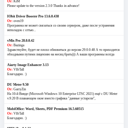
От:
KiM
Please update to the version 2.3.0 Thanks in advance!
IObit Driver Booster Pro 13.6.0.438
От:
oven19
Программа не может связаться со своим сервером, даже после устранения
неполадок с сетью...
vMix Pro 28.0.0.42
От:
Bazinga
Здравствуйте, будет не плохо обновиться до версии 29.0.0.48 А то приходится
обходными путями лицензию на месяц брать))) А ваши программы всегда
Aiarty Image Enhancer 3.13
От:
VlfrTall
Благодарю. :)
DU Meter 9.50
От:
GarryZin
На 10-й Винде (Microsoft Windows 10 Enterprise LTSC 2021) ещё с DU Meter
v.9.20 В плавающем окне вместо графика "данные устарели",
MobiOffice: Word, Sheets, PDF Premium 16.5.60515
От:
VlfrTall
Благодарю. :)