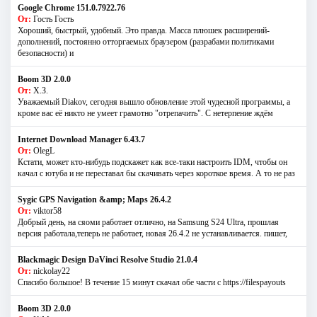
Google Chrome 151.0.7922.76
От:
Гость Гость
Хороший, быстрый, удобный. Это правда. Масса плюшек расширений-
дополнений, постоянно отторгаемых браузером (разрабами политиками
безопасности) и
Boom 3D 2.0.0
От:
Х.З.
Уважаемый Diakov, сегодня вышло обновление этой чудесной программы, а
кроме вас её никто не умеет грамотно "отрепачить". С нетерпение ждём
Internet Download Manager 6.43.7
От:
OlegL
Кстати, может кто-нибудь подскажет как все-таки настроить IDM, чтобы он
качал с ютуба и не переставал бы скачивать через короткое время. А то не раз
Sygic GPS Navigation &amp; Maps 26.4.2
От:
viktor58
Добрый день, на сяоми работает отлично, на Samsung S24 Ultra, прошлая
версия работала,теперь не работает, новая 26.4.2 не устанавливается. пишет,
Blackmagic Design DaVinci Resolve Studio 21.0.4
От:
nickolay22
Спасибо большое! В течение 15 минут скачал обе части с https://filespayouts
Boom 3D 2.0.0