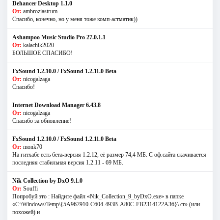
Dehancer Desktop 1.1.0
От:
ambroziastrum
Спасибо, конечно, но у меня тоже комп-астматик))
Ashampoo Music Studio Pro 27.0.1.1
От:
kalachik2020
БОЛЬШОЕ СПАСИБО!
FxSound 1.2.10.0 / FxSound 1.2.11.0 Beta
От:
nicogalzaga
Спасибо!
Internet Download Manager 6.43.8
От:
nicogalzaga
Спасибо за обновление!
FxSound 1.2.10.0 / FxSound 1.2.11.0 Beta
От:
monk70
На гитхабе есть бета-версия 1.2.12, её размер 74,4 МБ. С оф.сайта скачивается
последняя стабильная версия 1.2.11 - 69 МБ.
Nik Collection by DxO 9.1.0
От:
Souffi
Попробуй это : Найдите файл «Nik_Collection_9_byDxO.exe» в папке
«C:\Windows\Temp\{5A967910-C604-493B-A80C-FB2314122A36}\.cr» (или
похожей) и