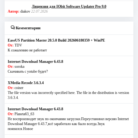
Лицензия для IObit Software Updater Pro 9.0
Автор:
diakov
22.07.2026
Комментарии
EaseUS Partition Master 20.5.0 Build 202606180359 + WinPE
От:
TDV
К сожалению не работает
Internet Download Manager 6.43.8
От:
soroka
Скачивать с yotube будет?
XMedia Recode 3.6.3.4
От:
coiner
The file version was incorrectly specified here. The file in the distribution is version
3.6.3.4.
Internet Download Manager 6.43.8
От:
Planeta63_63
Не воспроизводит звук по окончании загрузки.Переустановил версию Internet
Download Manager 6.43.7,всё заработало как было всегда.Звук
появился.Новое