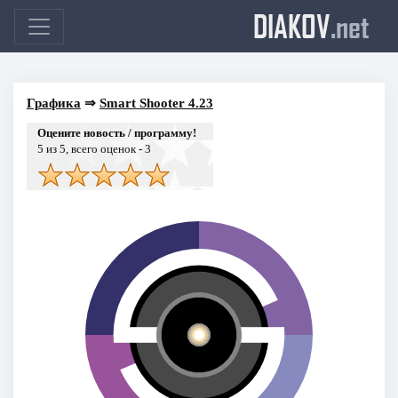
DIAKOV
.net
Графика
⇒
Smart Shooter 4.23
Оцените новость / программу!
5
из 5, всего оценок -
3