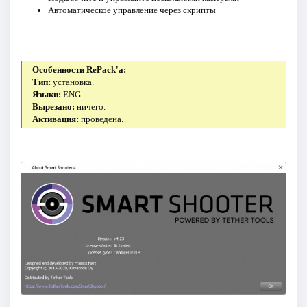
Автоматическое управление через скрипты
Особенности RePack'a:
Тип:
установка.
Языки:
ENG.
Вырезано:
ничего.
Активация:
проведена.