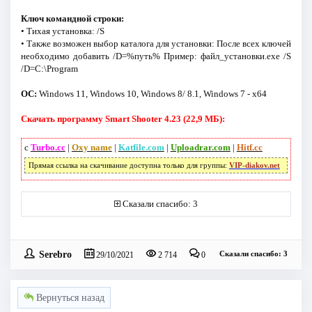
Ключ командной строки:
• Тихая установка: /S
• Также возможен выбор каталога для установки: После всех ключей
необходимо добавить /D=%путь% Пример: файл_установки.exe /S
/D=C:\Program
ОС:
Windows 11, Windows 10, Windows 8/ 8.1, Windows 7 - x64
Скачать программу Smart Shooter 4.23 (22,9 МБ):
с
Turbo.cc
|
Oxy name
|
Katfile.com
|
Uploadrar.com
|
Hitf.cc
Прямая ссылка на скачивание доступна только для группы:
VIP-diakov.net
Сказали спасибо: 3
Serebro
Сказали спасибо: 3
29/10/2021
2 714
0
Вернуться назад