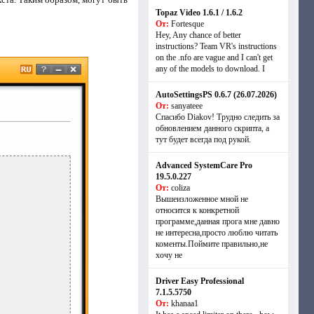
Topaz Video 1.6.1 / 1.6.2
От:
Fortesque
Hey, Any chance of better
instructions? Team VR's instructions
on the .nfo are vague and I can't get
any of the models to download. I
AutoSettingsPS 0.6.7 (26.07.2026)
От:
sanyateee
Спасибо Diakov! Трудно следить за
обновлением данного скрипта, а
тут будет всегда под рукой.
Advanced SystemCare Pro
19.5.0.227
От:
coliza
Вышеизложенное мной не
относится к конкретной
программе,данная прога мне давно
не интересна,просто люблю читать
коменты.Поймите правильно,не
хочу не
Driver Easy Professional
7.1.5.5750
От:
khanaa1