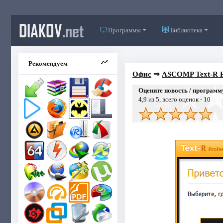
DIAKOV
.net
Программы
Библиотека
Рекомендуем
Офис
⇒
ASCOMP Text-R Pr
Оцените новость / программ
4,9
из 5, всего оценок -
10