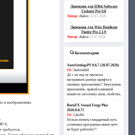
Лицензия для IObit Software
Updater Pro 9.0
Автор:
diakov
22.07.2026
Лицензия для Wise Duplicate
Finder Pro 2.1.9
Автор:
diakov
11.07.2026
Комментарии
AutoSettingsPS 0.6.7 (26.07.2026)
От:
fantomddd
До с их пор не научился
настраивать размер шрифта в
оконных приложениях? Запускаешь
приложение, правой клавишей
мыши по заголовку окна, свойства,
ах и изображениях.
BorisFX Sound Forge Plus
2026.0.0.71
От:
Liko84
.
Нельзя менять стандартный путь
DF/A.
установки программы иначе патч
е требуется.
не будет работать!!!
та. Таким образом, могут быть