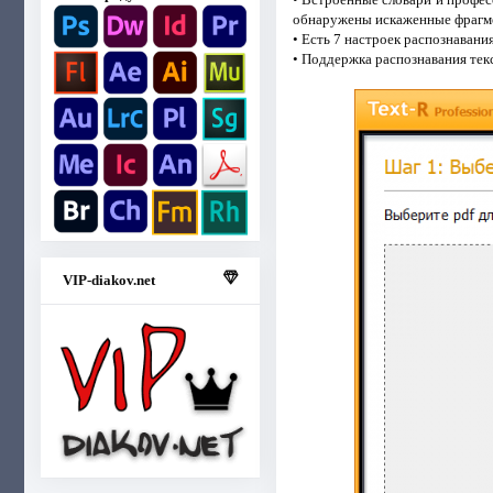
обнаружены искаженные фрагме
• Есть 7 настроек распознавания
• Поддержка распознавания текс
VIP-diakov.net