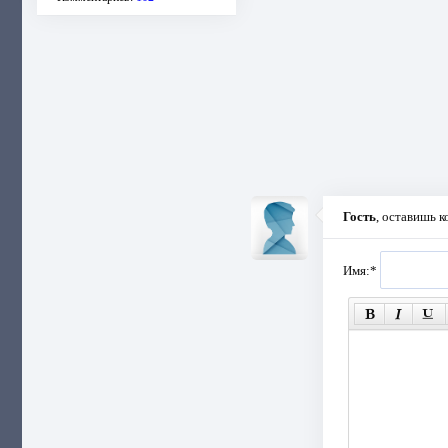
Гость
, оставишь 
Имя:
*