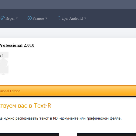
Игры
Разное
Для Android
ofessional 2.010
у!