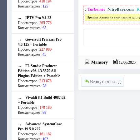
Просмотров:
410 194
Комментариев:
125
с
Turbo.net
|
Nitroflare.com
|
K
→
IPTV Pro 9.1.23
Прямая ссылка на скачивание дост
Просмотров:
265 778
Комментариев:
65
→
Goversoft Privazer Pro
4.0.125 + Portable
Просмотров:
227 980
Комментариев:
45
Mansory
12/06/2025
→
FL Studio Producer
Edition v26.1.3.5570 All
Plugins Edition + Portable
Просмотров:
213 678
Вернуться назад
Комментариев:
28
→
Vivaldi 8.1 Build 4087.62
+ Portable
Просмотров:
170 186
Комментариев:
88
→
Advanced SystemCare
Pro 19.5.0.227
Просмотров:
161 182
Комментариев:
102