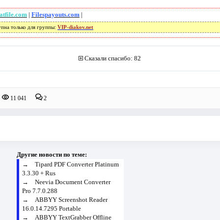
atfile.com
|
Filespayouts.com
|
упна только для группы:
VIP-diakov.net
Сказали спасибо: 82
11 041
2
Другие новости по теме:
→
Tipard PDF Converter Platinum
3.3.30 + Rus
→
Neevia Document Converter
Pro 7.7.0.288
→
ABBYY Screenshot Reader
16.0.14.7295 Portable
→
ABBYY TextGrabber Offline