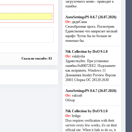
загрузочного меню - приводит к
ошибке.
AutoSettingsPS 0.6.7 (26.07.2026)
От:
дядяСаша
Своеобразная прога. Посмотрим.
Единственно что напрягает мелкий
шрифт. Чуток бы по больше не
помешал бы.
Nik Collection by DxO 9.1.0
От:
valalysha
Сказали спасибо: 82
Здравствуйте. При установке
ошибка 0х80072EE2. Подскажите
как исправить. Windows 11
Домашняя Insider Preview Версия
26H1 Сборка ОС 28120.2630
AutoSettingsPS 0.6.7 (26.07.2026)
От:
valcraft
Обзор
Nik Collection by DxO 9.1.0
От:
boliga
Dxo requires verification with their
servers every few weeks, it's on their
official site. When it fails to do so, it