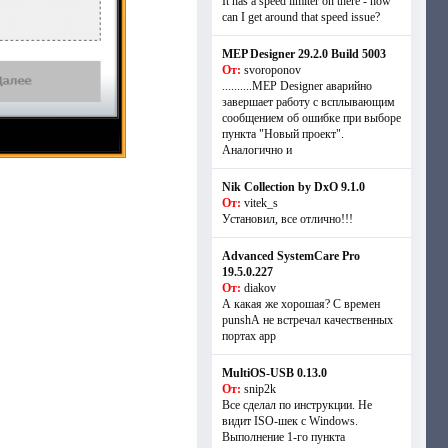
It has a speed limiter on there - how
can I get around that speed issue?
MEP Designer 29.2.0 Build 5003
От:
svoroponov
..........MEP Designer аварийно
завершает работу с всплывающим
сообщением об ошибке при выборе
пункта "Новый проект".
Аналогично и
Nik Collection by DxO 9.1.0
От:
vitek_s
Установил, все отлично!!!
Advanced SystemCare Pro
19.5.0.227
От:
diakov
А какая же хорошая? С времен
punshА не встречал качественных
портах app
MultiOS-USB 0.13.0
От:
snip2k
Все сделал по инструкции. Не
видит ISO-шек с Windows.
Выполнение 1-го пункта