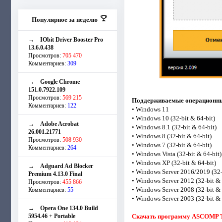
Популярное за неделю
→
IObit Driver Booster Pro
13.6.0.438
Просмотров:
705 470
Комментариев:
309
→
Google Chrome
151.0.7922.109
Просмотров:
569 215
Поддерживаемые операционны
Комментариев:
122
• Windows 11
• Windows 10 (32-bit & 64-bit)
→
Adobe Acrobat
• Windows 8.1 (32-bit & 64-bit)
26.001.21771
• Windows 8 (32-bit & 64-bit)
Просмотров:
508 930
• Windows 7 (32-bit & 64-bit)
Комментариев:
264
• Windows Vista (32-bit & 64-bit)
• Windows XP (32-bit & 64-bit)
→
Adguard Ad Blocker
• Windows Server 2016/2019 (32-
Premium 4.13.0 Final
• Windows Server 2012 (32-bit & 
Просмотров:
455 866
• Windows Server 2008 (32-bit & 
Комментариев:
55
• Windows Server 2003 (32-bit & 
→
Opera One 134.0 Build
5954.46 + Portable
Скачать программу ASCOMP Tex