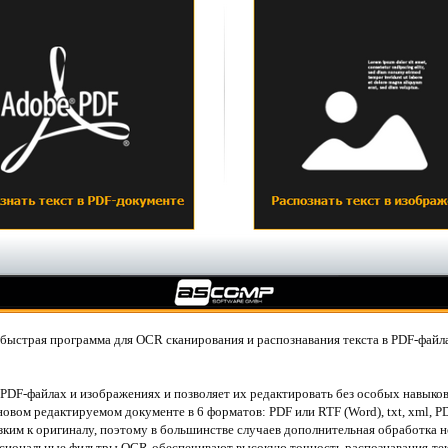
 быстрая программа для OCR сканирования и распознавания текста в PDF-файл
 PDF-файлах и изображениях и позволяет их редактировать без особых навыков
новом редактируемом документе в 6 форматов: PDF или RTF (Word), txt, xml, P
зким к оригиналу, поэтому в большинстве случаев дополнительная обработка н
ссиональные фильтры OCR обеспечивают высокую точность распознавания текс