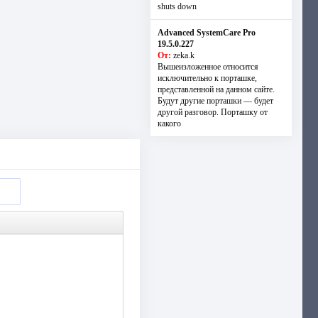
shuts down
Advanced SystemCare Pro
19.5.0.227
От:
zeka.k
Вышеизложенное относится
исключительно к порташке,
представленной на данном сайте.
Будут другие порташки — будет
другой разговор. Порташку от
какого