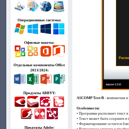
Операционнные системы:
Офисные пакеты:
Отдельные компоненты Office
2013/2024:
Продукты ABBYY:
ASCOMP Text-R
- компактная и
Особенности:
• Программа распознает текст в
• Текст может быть сохранен в 
• Форматирование остается бли
Продукты Adobe:
• Встроенные словари и профе