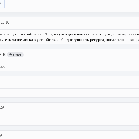
ь
-03-10
мы получаем сообщение "Недоступен диск или сетевой ресурс, на который сс
ерьте наличие диска в устройстве либо доступность ресурса, после чего повтор
3-10
Ответ
пки
-26
26