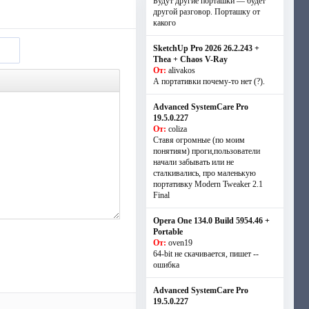
Будут другие порташки — будет
другой разговор. Порташку от
какого
SketchUp Pro 2026 26.2.243 +
Thea + Chaos V-Ray
От:
alivakos
А портативки почему-то нет (?).
Advanced SystemCare Pro
19.5.0.227
От:
coliza
Ставя огромные (по моим
понятиям) проги,пользователи
начали забывать или не
сталкивались, про маленькую
портативку Modern Tweaker 2.1
Final
Opera One 134.0 Build 5954.46 +
Portable
От:
oven19
64-bit не скачивается, пишет --
ошибка
Advanced SystemCare Pro
19.5.0.227