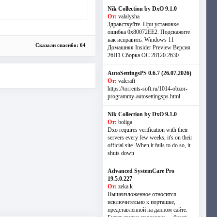
Nik Collection by DxO 9.1.0
От:
valalysha
Здравствуйте. При установке
ошибка 0х80072EE2. Подскажите
как исправить. Windows 11
Сказали спасибо: 64
Домашняя Insider Preview Версия
26H1 Сборка ОС 28120.2630
AutoSettingsPS 0.6.7 (26.07.2026)
От:
valcraft
https://torrents-soft.ru/1014-obzor-
programmy-autosettingsps.html
Nik Collection by DxO 9.1.0
От:
boliga
Dxo requires verification with their
servers every few weeks, it's on their
official site. When it fails to do so, it
shuts down
Advanced SystemCare Pro
19.5.0.227
От:
zeka.k
Вышеизложенное относится
исключительно к порташке,
представленной на данном сайте.