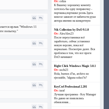
От:
coliza
К Вашему хорошему коменту
хотелось бы одну поправочку -
порташка,порташке рознь.Здесь
многое зависит от набитости руки
автора именно на конкретную
ылается ярлык "Windows 11
Nik Collection by DxO 9.1.0
ите попытку."
От:
AlexAlex23
После переустановки всё
заработало, сейчас установил
новую версию, пока всё
нормально. Посмотрю далее. Вся
проблема в том, что все проги
DxO начинают
Right Click Windows Magic 3.0.1
От:
uschi21
Hola, buenos d?as, archivo no
ejecutable, ?alguna soluci?n?
KeyCtrl Professional 2.201
От:
iuraf
Лучшая программа - Key Manager
Но давно не появлялись
обновления...