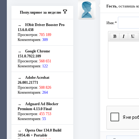
Гость
, оставишь 
Популярное за неделю
Имя:
*
→
IObit Driver Booster Pro
13.6.0.438
Просмотров:
705 189
Комментариев:
309
→
Google Chrome
151.0.7922.109
Просмотров:
568 651
Комментариев:
122
→
Adobe Acrobat
26.001.21771
Просмотров:
508 826
Комментариев:
264
→
Adguard Ad Blocker
Premium 4.13.0 Final
Просмотров:
455 753
Комментариев:
55
→
Opera One 134.0 Build
5954.46 + Portable