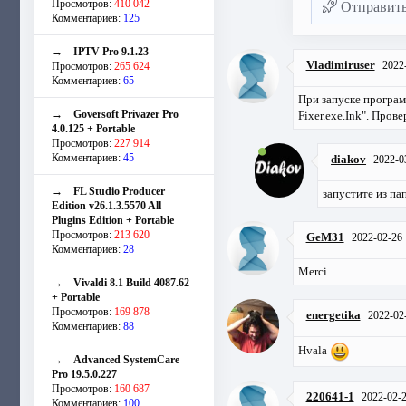
Просмотров:
410 042
Отправит
Комментариев:
125
→
IPTV Pro 9.1.23
Vladimiruser
2022
Просмотров:
265 624
Комментариев:
65
При запуске програм
→
Goversoft Privazer Pro
Fixer.exe.Ink". Пров
4.0.125 + Portable
Просмотров:
227 914
Комментариев:
45
diakov
2022-0
→
FL Studio Producer
запустите из па
Edition v26.1.3.5570 All
Plugins Edition + Portable
Просмотров:
213 620
GeM31
2022-02-26
Комментариев:
28
Merci
→
Vivaldi 8.1 Build 4087.62
+ Portable
Просмотров:
169 878
energetika
2022-02
Комментариев:
88
Hvala
→
Advanced SystemCare
Pro 19.5.0.227
Просмотров:
160 687
220641-1
2022-02-
Комментариев:
100