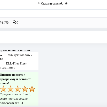
Сказали спасибо: 64
8 775
7
ругие новости по теме:
→
Темы для Window 7 -
10
→
DLL-Files Fixer
3.3.91.3080
Оцените новость /
программу и оставьте
отзыв!
Средняя оценка:
5
из 5,
всего проголосовало
пользователей -
4