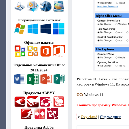
Операционнные системы:
Офисные пакеты:
Отдельные компоненты Office
2013/2024:
Windows 11 Fixer
- это порта
настроек в Windows 11. Интерфе
Продукты ABBYY:
ОС:
Windows 11
Скачать программу Windows 11 
с
Oxy cloud
|
Яндекс диск
Продукты Adobe: