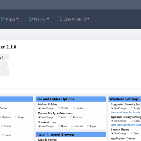
Игры
Разное
Для Android
er 2.1.0
у!