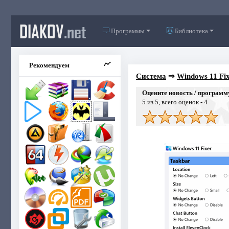
DIAKOV
.net
Программы
Библиотека
Рекомендуем
Система
⇒
Windows 11 Fix
Оцените новость / программ
5
из 5, всего оценок -
4