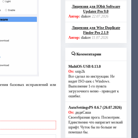
Лицензия для IObit Software
Updater Pro 9.0
Автор:
diakov
22.07.2026
Лицензия для Wise Duplicate
Finder Pro 2.1.9
Автор:
diakov
11.07.2026
Комментарии
MultiOS-USB 0.13.0
От:
snip2k
Все сделал по инструкции. Не
видит ISO-шек с Windows.
ения базовых исправлений или
Выполнение 1-го пункта
загрузочного меню - приводит к
ошибке.
AutoSettingsPS 0.6.7 (26.07.2026)
От:
дядяСаша
Своеобразная прога. Посмотрим.
Единственно что напрягает мелкий
шрифт. Чуток бы по больше не
помешал бы.