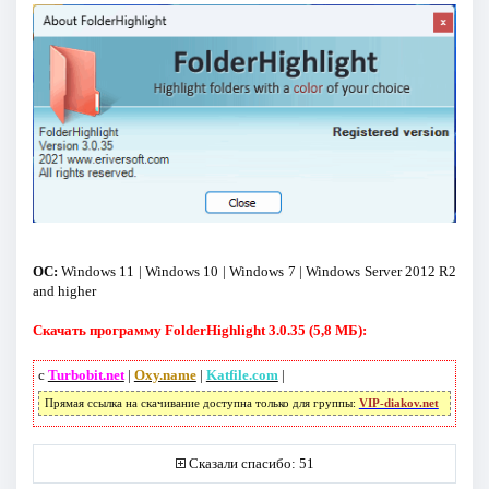
ОС:
Windows 11 | Windows 10 | Windows 7 | Windows Server 2012 R2
and higher
Скачать программу FolderHighlight 3.0.35 (5,8 МБ):
с
Turbobit.net
|
Oxy.name
|
Katfile.com
|
Прямая ссылка на скачивание доступна только для группы:
VIP-diakov.net
Сказали спасибо: 51