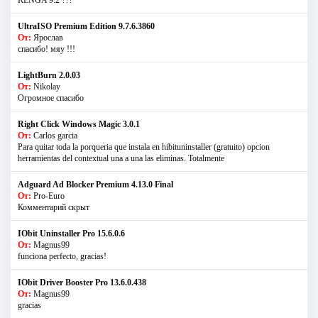
RENGA 9.2 ???
UltraISO Premium Edition 9.7.6.3860
От:
Ярослав
спасибо! мяу !!!
LightBurn 2.0.03
От:
Nikolay
Огромное спасибо
Right Click Windows Magic 3.0.1
От:
Carlos garcia
Para quitar toda la porqueria que instala en hibituninstaller (gratuito) opcion
herramientas del contextual una a una las eliminas. Totalmente
Adguard Ad Blocker Premium 4.13.0 Final
От:
Pro-Euro
Комментарий скрыт
IObit Uninstaller Pro 15.6.0.6
От:
Magnus99
funciona perfecto, gracias!
IObit Driver Booster Pro 13.6.0.438
От:
Magnus99
gracias