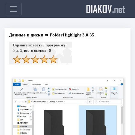
DIAKOV
.net
Данные и диски
⇒
FolderHighlight 3.0.35
Оцените новость / программу!
5
из 5, всего оценок -
8