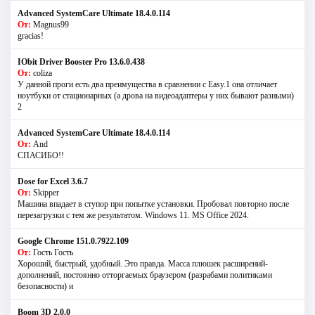
Advanced SystemCare Ultimate 18.4.0.114
От:
Magnus99
gracias!
IObit Driver Booster Pro 13.6.0.438
От:
coliza
У данной проги есть два преимущества в сравнении с Easy.1 она отличает
ноутбуки от стационарных (а дрова на видеоадаптеры у них бывают разными)
2
Advanced SystemCare Ultimate 18.4.0.114
От:
And
СПАСИБО!!
Dose for Excel 3.6.7
От:
Skipper
Машина впадает в ступор при попытке установки. Пробовал повторно после
перезагрузки с тем же результатом. Windows 11. MS Offiсe 2024.
Google Chrome 151.0.7922.109
От:
Гость Гость
Хороший, быстрый, удобный. Это правда. Масса плюшек расширений-
дополнений, постоянно отторгаемых браузером (разрабами политиками
безопасности) и
Boom 3D 2.0.0