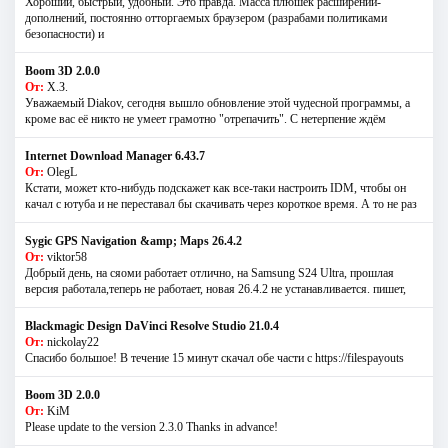
Хороший, быстрый, удобный. Это правда. Масса плюшек расширений-
дополнений, постоянно отторгаемых браузером (разрабами политиками
безопасности) и
Boom 3D 2.0.0
От:
Х.З.
Уважаемый Diakov, сегодня вышло обновление этой чудесной программы, а
кроме вас её никто не умеет грамотно "отрепачить". С нетерпение ждём
Internet Download Manager 6.43.7
От:
OlegL
Кстати, может кто-нибудь подскажет как все-таки настроить IDM, чтобы он
качал с ютуба и не переставал бы скачивать через короткое время. А то не раз
Sygic GPS Navigation &amp; Maps 26.4.2
От:
viktor58
Добрый день, на сяоми работает отлично, на Samsung S24 Ultra, прошлая
версия работала,теперь не работает, новая 26.4.2 не устанавливается. пишет,
Blackmagic Design DaVinci Resolve Studio 21.0.4
От:
nickolay22
Спасибо большое! В течение 15 минут скачал обе части с https://filespayouts
Boom 3D 2.0.0
От:
KiM
Please update to the version 2.3.0 Thanks in advance!