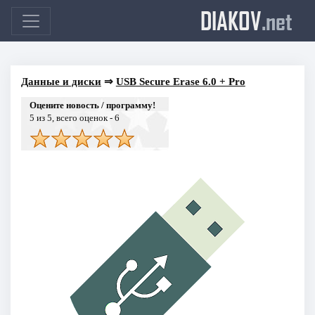
DIAKOV
.net
Данные и диски
⇒
USB Secure Erase 6.0 + Pro
Оцените новость / программу!
5
из 5, всего оценок -
6