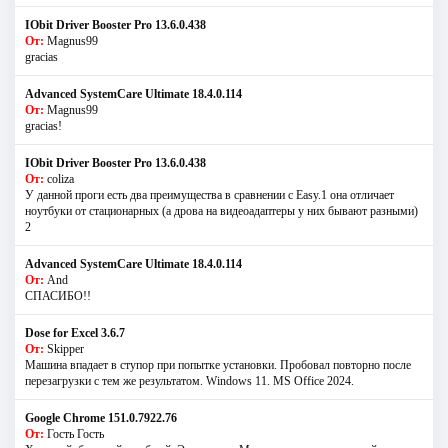
IObit Driver Booster Pro 13.6.0.438
От:
Magnus99
gracias
Advanced SystemCare Ultimate 18.4.0.114
От:
Magnus99
gracias!
IObit Driver Booster Pro 13.6.0.438
От:
coliza
У данной проги есть два преимущества в сравнении с Easy.1 она отличает
ноутбуки от стационарных (а дрова на видеоадаптеры у них бывают разными)
2
Advanced SystemCare Ultimate 18.4.0.114
От:
And
СПАСИБО!!
Dose for Excel 3.6.7
От:
Skipper
Машина впадает в ступор при попытке установки. Пробовал повторно после
перезагрузки с тем же результатом. Windows 11. MS Offiсe 2024.
Google Chrome 151.0.7922.76
От:
Гость Гость