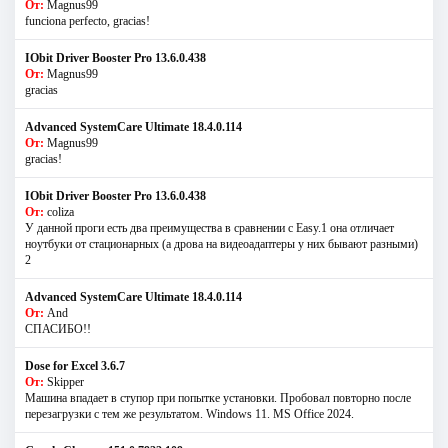
От:
Magnus99
funciona perfecto, gracias!
IObit Driver Booster Pro 13.6.0.438
От:
Magnus99
gracias
Advanced SystemCare Ultimate 18.4.0.114
От:
Magnus99
gracias!
IObit Driver Booster Pro 13.6.0.438
От:
coliza
У данной проги есть два преимущества в сравнении с Easy.1 она отличает
ноутбуки от стационарных (а дрова на видеоадаптеры у них бывают разными)
2
Advanced SystemCare Ultimate 18.4.0.114
От:
And
СПАСИБО!!
Dose for Excel 3.6.7
От:
Skipper
Машина впадает в ступор при попытке установки. Пробовал повторно после
перезагрузки с тем же результатом. Windows 11. MS Offiсe 2024.