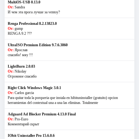
MultiOS-USB 0.13.0
От:
Sandra
И чем эта прога лучше за ventoy?
Renga Professional 8.2.13823.0
От:
gump
RENGA 9.2 ???
UltraISO Premium Edition 9.7.6.3860
От:
Ярослав
спасибо! мяу !!!
LightBurn 2.0.03
От:
Nikolay
Огромное спасибо
Right Click Windows Magic 3.0.1
От:
Carlos garcia
Para quitar toda la porqueria que instala en hibituninstaller (gratuito) opcion
herramientas del contextual una a una las eliminas. Totalmente
Adguard Ad Blocker Premium 4.13.0 Final
От:
Pro-Euro
Комментарий скрыт
IObit Uninstaller Pro 15.6.0.6