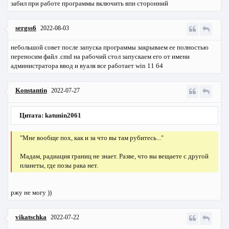
забил при работе программы включить впн сторонний
sergss6
2022-08-03
небольшой совет после запуска программы закрываем ее полностью
переносим файл .cmd на рабочий стол запускаем его от имени
администратора ввод и вуаля все работает win 11 64
Konstantin
2022-07-27
Цитата: katunin2061
"Мне вообще пох, как и за что вы там рубитесь..."
Мадам, радиация границ не знает. Разве, что вы вещаете с другой
планеты, где позы рака нет.
ржу не могу ))
vikatschka
2022-07-22