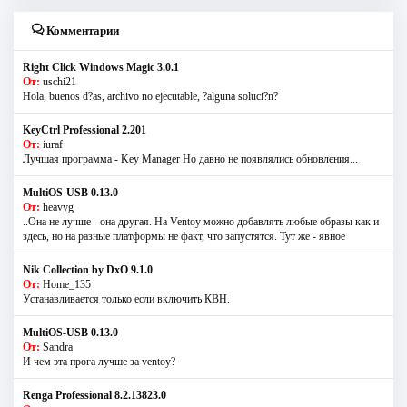
Комментарии
Right Click Windows Magic 3.0.1
От:
uschi21
Hola, buenos d?as, archivo no ejecutable, ?alguna soluci?n?
KeyCtrl Professional 2.201
От:
iuraf
Лучшая программа - Key Manager Но давно не появлялись обновления...
MultiOS-USB 0.13.0
От:
heavyg
..Она не лучше - она другая. На Ventoy можно добавлять любые образы как и
здесь, но на разные платформы не факт, что запустятся. Тут же - явное
Nik Collection by DxO 9.1.0
От:
Home_135
Устанавливается только если включить КВН.
MultiOS-USB 0.13.0
От:
Sandra
И чем эта прога лучше за ventoy?
Renga Professional 8.2.13823.0