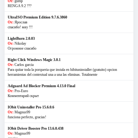
От:
gump
RENGA 9.2 ???
UltraISO Premium Edition 9.7.6.3860
От:
Ярослав
спасибо! мяу !!!
LightBurn 2.0.03
От:
Nikolay
Огромное спасибо
Right Click Windows Magic 3.0.1
От:
Carlos garcia
Para quitar toda la porqueria que instala en hibituninstaller (gratuito) opcion
herramientas del contextual una a una las eliminas. Totalmente
Adguard Ad Blocker Premium 4.13.0 Final
От:
Pro-Euro
Комментарий скрыт
IObit Uninstaller Pro 15.6.0.6
От:
Magnus99
funciona perfecto, gracias!
IObit Driver Booster Pro 13.6.0.438
От:
Magnus99