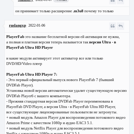
он принимает только расширение
.m3u8
почему то только
ruslangxp
2022-01-06
PlayerFab
это название бесплатной версии ей активация не нужна,
а полная и платная версия теперь называется так
версия Ultra - в
PlayerFab Ultra HD Player
и какие модули активирует этот активатор все или только
DVD/HD/Video плеер
PlayerFab Ultra HD Player 7:
- Это первый официальный выпуск нового PlayerFab 7 (бывший
DVDFab Player).
Установка новой версии автоматически удалит существующую версию
DVDFab Player6 с вашего компьютера.
- Прежняя стандартная версия DVDFab Player переименована в
PlayerFab DVD Player, а версия Ultra - в PlayerFab Ultra HD Player,
все существующие лицензированные пользователи не затронуты.
+ новый модуль Amazon Player для воспроизведения потокового видео
Amazon Prime с качеством 1080p и аудио EAC3 5.1.
+ новый модуль Netflix Player для воспроизведения потокового видео
Netflix с качеством 1080p и аудио EAC3 5.1.