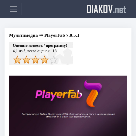
DIAKOV
.net
Мультимедиа
⇒
PlayerFab 7.0.5.1
Оцените новость / программу!
4,1
из 5, всего оценок -
18