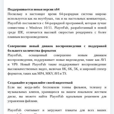
Поддерживается новая версия x64
Поскольку в настоящее время 64-разрядная система широко
используется как на ноутбуках, так и на настольных компьютерах,
PlayerFab поставляется с 64-разрядной программой, которая лучше
совместима с Windows 10/11. PlayerFab, разработанный в новой
среде IDE, отличается высокой скоростью рендеринга с более
плавным воспроизведением.
Совершенно новый движок воспроизведения с поддержкой
большего количества форматов
PlayerFab, оснащенный совершенно новым движком
воспроизведения, поддерживает новые видеокодеки, такие как AV1
и VP9. Новый PlayerFab также поддерживает воспроизведение
высококачественных видео, включая 8K, 6K, 5K, и широкий спектр
форматов, таких как MP4, MKV, AVI и TS.
Создавайте и управляйте своей видеотекой
Если вас когда-либо беспокоили тонны фильмов, телешоу и
музыкальных клипов, хранящихся на вашем локальном жестком
диске, вы можете найти PlayerFab идеальным решением для
управления файлами.
PlayerFab считывает и загружает плакаты для всех ваших