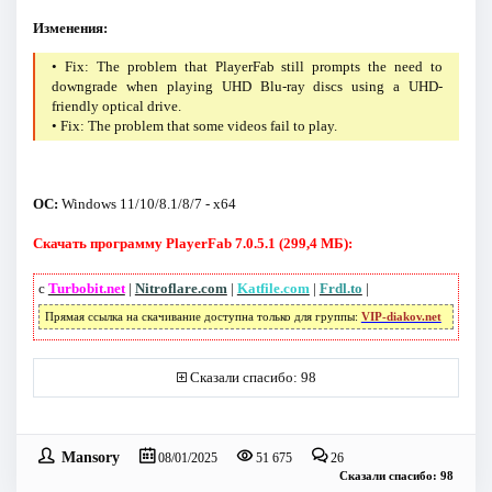
Изменения:
• Fix: The problem that PlayerFab still prompts the need to
downgrade when playing UHD Blu-ray discs using a UHD-
friendly optical drive.
• Fix: The problem that some videos fail to play.
ОС:
Windows 11/10/8.1/8/7 - x64
Скачать программу PlayerFab 7.0.5.1 (299,4 МБ):
с
Turbobit.net
|
Nitroflare.com
|
Katfile.com
|
Frdl.to
|
Прямая ссылка на скачивание доступна только для группы:
VIP-diakov.net
Сказали спасибо: 98
Mansory
08/01/2025
51 675
26
Сказали спасибо: 98