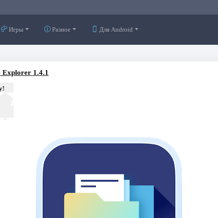
Игры
Разное
Для Android
 Explorer 1.4.1
у!