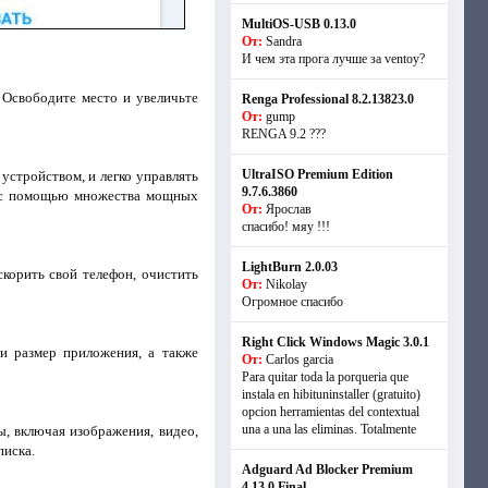
MultiOS-USB 0.13.0
От:
Sandra
И чем эта прога лучше за ventoy?
 Освободите место и увеличьте
Renga Professional 8.2.13823.0
От:
gump
RENGA 9.2 ???
UltraISO Premium Edition
устройством, и легко управлять
9.7.6.3860
в с помощью множества мощных
От:
Ярослав
спасибо! мяу !!!
LightBurn 2.0.03
корить свой телефон, очистить
От:
Nikolay
Огромное спасибо
Right Click Windows Magic 3.0.1
и размер приложения, а также
От:
Carlos garcia
Para quitar toda la porqueria que
instala en hibituninstaller (gratuito)
opcion herramientas del contextual
una a una las eliminas. Totalmente
, включая изображения, видео,
писка.
Adguard Ad Blocker Premium
4.13.0 Final