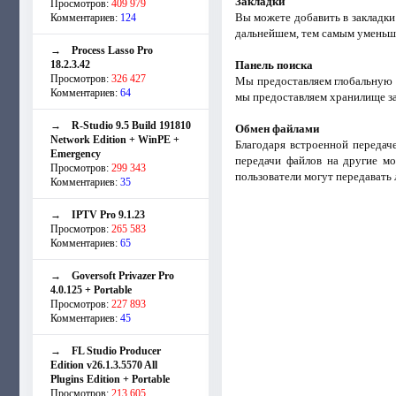
Закладки
Просмотров:
409 979
Вы можете добавить в закладки
Комментариев:
124
дальнейшем, тем самым уменьш
→
Process Lasso Pro
18.2.3.42
Панель поиска
Просмотров:
326 427
Мы предоставляем глобальную 
Комментариев:
64
мы предоставляем хранилище за
→
R-Studio 9.5 Build 191810
Обмен файлами
Network Edition + WinPE +
Благодаря встроенной передач
Emergency
передачи файлов на другие мо
Просмотров:
299 343
пользователи могут передавать 
Комментариев:
35
→
IPTV Pro 9.1.23
Просмотров:
265 583
Комментариев:
65
→
Goversoft Privazer Pro
4.0.125 + Portable
Просмотров:
227 893
Комментариев:
45
→
FL Studio Producer
Edition v26.1.3.5570 All
Plugins Edition + Portable
Просмотров:
213 605