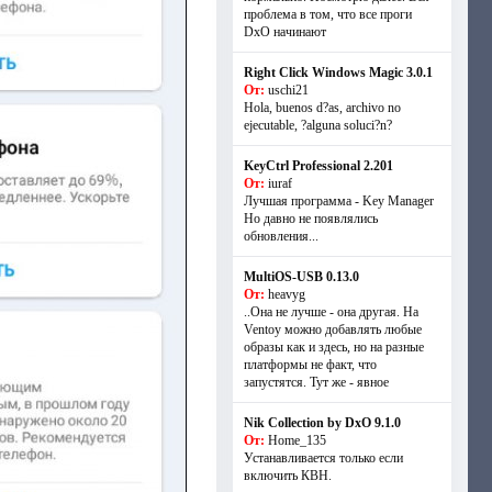
проблема в том, что все проги
DxO начинают
Right Click Windows Magic 3.0.1
От:
uschi21
Hola, buenos d?as, archivo no
ejecutable, ?alguna soluci?n?
KeyCtrl Professional 2.201
От:
iuraf
Лучшая программа - Key Manager
Но давно не появлялись
обновления...
MultiOS-USB 0.13.0
От:
heavyg
..Она не лучше - она другая. На
Ventoy можно добавлять любые
образы как и здесь, но на разные
платформы не факт, что
запустятся. Тут же - явное
Nik Collection by DxO 9.1.0
От:
Home_135
Устанавливается только если
включить КВН.