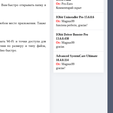
От:
Pro-Euro
т Вам быстро открывать папку в
Комментарий скрыт
IObit Uninstaller Pro 15.6.0.6
От:
Magnus99
любом месте приложения. Также
funciona perfecto, gracias!
IObit Driver Booster Pro
13.6.0.438
ать Wi-Fi и точки доступа для
От:
Magnus99
ния по размеру и типу файла,
gracias
айно быстро.
Advanced SystemCare Ultimate
18.4.0.114
От:
Magnus99
gracias!