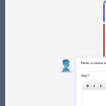
Д
Гость
, оставишь 
Имя:
*