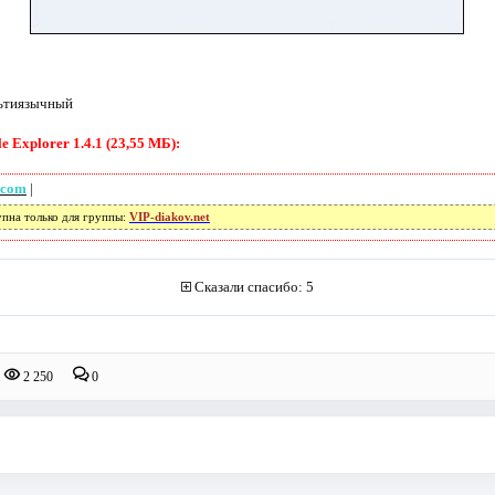
ьтиязычный
 Explorer 1.4.1 (23,55 МБ):
.com
|
упна только для группы:
VIP-diakov.net
Сказали спасибо: 5
2 250
0