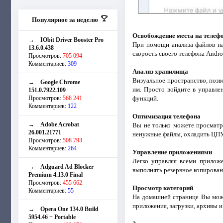
Популярное за неделю
Освобождение места на телеф
→
IObit Driver Booster Pro
При помощи анализа файлов на
13.6.0.438
скорость своего телефона Andro
Просмотров:
705 094
Комментариев:
309
Анализ хранилища
Визуальное пространство, позв
→
Google Chrome
им. Просто войдите в управл
151.0.7922.109
Просмотров:
568 241
функций.
Комментариев:
122
Оптимизация телефона
→
Adobe Acrobat
Вы не только можете просматр
26.001.21771
ненужные файлы, охладить ЦПУ 
Просмотров:
508 793
Комментариев:
264
Управление приложениями
Легко управляя всеми прилож
→
Adguard Ad Blocker
выполнять резервное копирован
Premium 4.13.0 Final
Просмотров:
455 662
Просмотр категорий
Комментариев:
55
На домашней странице Вы може
приложения, загрузки, архивы и
→
Opera One 134.0 Build
5954.46 + Portable