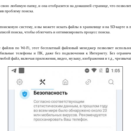
 свою любимую папку, и она отобразится на домашней странице, что позволи
ив проблему поиска.
поисковую систему, и вы можете искать файлы в хранилище и на SD-карте в 
писей поиска, чтобы облегчить и оптимизировать процесс поиска.
е файлов по Wi-Fi, этот бесплатный файловый менеджер позволяет использов
бильные телефоны и ПК, даже без подключения к Интернету. Без ограниче
любой файл, включая приложения, видео, музыку, изображения и т.д., чрезвыч