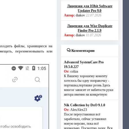
Лицензия для IObit Software
Updater Pro 9.0
Автор:
diakov
22.07.2026
Лицензия для Wise Duplicate
Finder Pro 2.1.9
Автор:
diakov
11.07.2026
аходить файлы, хранящиеся на
Комментарии
емещать, переименовывать или
Advanced SystemCare Pro
19.5.0.227
От:
coliza
К Вашему хорошему коменту
хотелось бы одну поправочку -
порташка,порташке рознь.Здесь
многое зависит от набитости руки
автора именно на конкретную
Nik Collection by DxO 9.1.0
От:
AlexAlex23
После переустановки всё
заработало, сейчас установил
новую версию, пока всё
нормально. Посмотрю далее. Вся