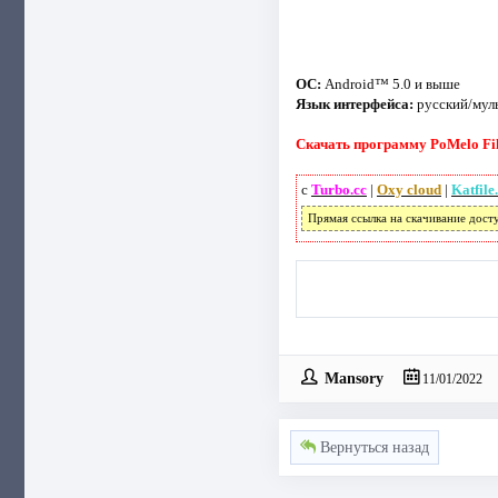
ОС:
Android™ 5.0 и выше
Язык интерфейса:
русский/мул
Скачать программу PoMelo File
с
Turbo.cc
|
Oxy cloud
|
Katfile
Прямая ссылка на скачивание дост
Mansory
11/01/2022
Вернуться назад