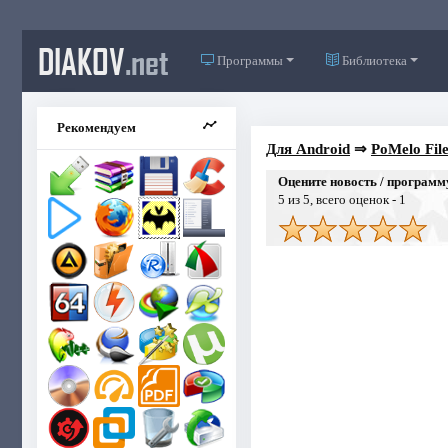
DIAKOV
.net
Программы
Библиотека
Рекомендуем
Для Android
⇒
PoMelo File
Оцените новость / программ
5
из 5, всего оценок -
1