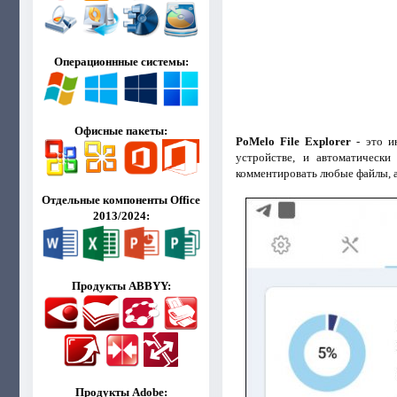
Операционнные системы:
Офисные пакеты:
PoMelo File Explorer
- это и
устройстве, и автоматически
комментировать любые файлы, а
Отдельные компоненты Office
2013/2024:
Продукты ABBYY:
Продукты Adobe: