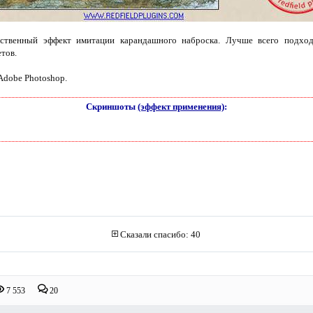
твенный эффект имитации карандашного наброска. Лучше всего подходи
тов.
 Adobe Photoshop.
Скриншоты
(эффект применения)
:
Сказали спасибо: 40
7 553
20