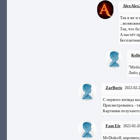
AlexAlex
Так я же и 
...возможн
Так, что бе
А насчёт п
Бесплатная 
Kell
"Media
Либо р
ZarBoris
2022-02-
С первого взгляда каж
Присмотревшись - та
Картинки получаются 
Fant Ele
2022-02-2
Mr.Diakoff, наревное