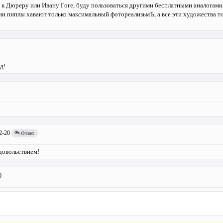
к Дюреру или Ивану Гоге, буду пользоваться другими бесплатными аналогами, 
ии пиплы хавают только максимальный фотореализьмЪ, а все эти художества т
д!
2-20
Ответ
довольствием!
0
v