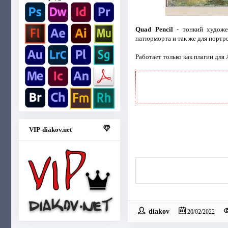
Quad Pencil
- тонкий художес
натюрморта и так же для портре
Работает только как плагин для
VIP-diakov.net
diakov
20/02/2022