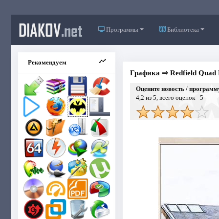
DIAKOV
.net
Программы
Библиотека
Рекомендуем
Графика
⇒
Redfield Quad 
Оцените новость / программ
4,2
из 5, всего оценок -
5