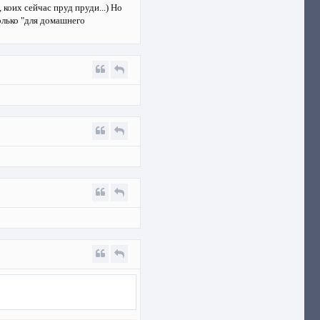
коих сейчас пруд пруди...) Но
олько "для домашнего