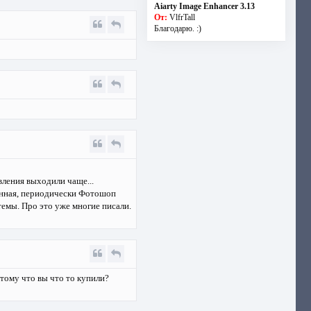
Aiarty Image Enhancer 3.13
От:
VlfrTall
Благодарю. :)
вления выходили чаще...
анная, периодически Фотошоп
темы. Про это уже многие писали.
тому что вы что то купили?