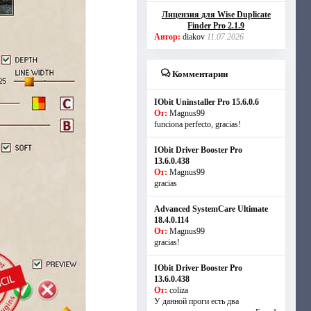
Лицензия для Wise Duplicate
Finder Pro 2.1.9
Автор:
diakov
11.07.2026
Комментарии
IObit Uninstaller Pro 15.6.0.6
От:
Magnus99
funciona perfecto, gracias!
IObit Driver Booster Pro
13.6.0.438
От:
Magnus99
gracias
Advanced SystemCare Ultimate
18.4.0.114
От:
Magnus99
gracias!
IObit Driver Booster Pro
13.6.0.438
От:
coliza
У данной проги есть два