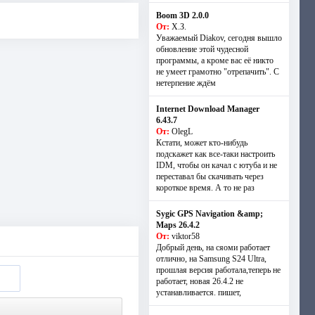
Boom 3D 2.0.0
От:
Х.З.
Уважаемый Diakov, сегодня вышло
обновление этой чудесной
программы, а кроме вас её никто
не умеет грамотно "отрепачить". С
нетерпение ждём
Internet Download Manager
6.43.7
От:
OlegL
Кстати, может кто-нибудь
подскажет как все-таки настроить
IDM, чтобы он качал с ютуба и не
переставал бы скачивать через
короткое время. А то не раз
Sygic GPS Navigation &amp;
Maps 26.4.2
От:
viktor58
Добрый день, на сяоми работает
отлично, на Samsung S24 Ultra,
прошлая версия работала,теперь не
работает, новая 26.4.2 не
устанавливается. пишет,