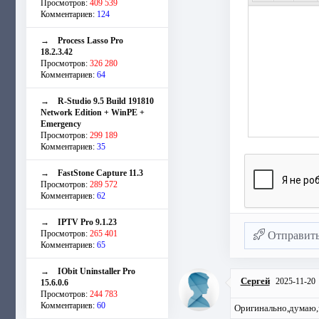
Просмотров:
409 539
Комментариев:
124
→
Process Lasso Pro
18.2.3.42
Просмотров:
326 280
Комментариев:
64
→
R-Studio 9.5 Build 191810
Network Edition + WinPE +
Emergency
Просмотров:
299 189
Комментариев:
35
→
FastStone Capture 11.3
Просмотров:
289 572
Комментариев:
62
→
IPTV Pro 9.1.23
Просмотров:
265 401
Отправит
Комментариев:
65
→
IObit Uninstaller Pro
Сергей
2025-11-20
15.6.0.6
Просмотров:
244 783
Комментариев:
60
Оригинально,думаю,ч