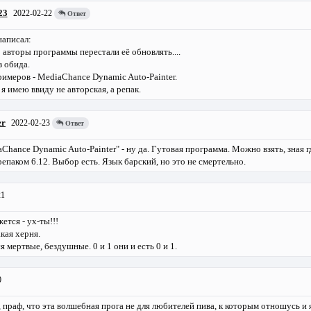
23
2022-02-22
Ответ
написал:
о авторы программы перестали её обновлять....
з обида.
римеров - MediaChance Dynamic Auto-Painter.
я имею ввиду не авторская, а репак.
er
2022-02-23
Ответ
Chance Dynamic Auto-Painter" - ну да. Гутовая программа. Можно взять, зная г
епаком 6.12. Выбор есть. Язык барский, но это не смертельно.
21
ется - ух-ты!!!
кая херня.
мертвые, бездушные. 0 и 1 они и есть 0 и 1.
0
, праф, что эта волшебная прога не для любителей пива, к которым отношусь и 