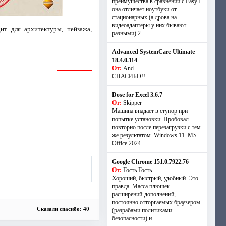
преимущества в сравнении с Easy.1
она отличает ноутбуки от
стационарных (а дрова на
видеоадаптеры у них бывают
т для архитектуры, пейзажа,
разными) 2
Advanced SystemCare Ultimate
18.4.0.114
От:
And
СПАСИБО!!
Dose for Excel 3.6.7
От:
Skipper
Машина впадает в ступор при
попытке установки. Пробовал
повторно после перезагрузки с тем
же результатом. Windows 11. MS
Offiсe 2024.
Google Chrome 151.0.7922.76
От:
Гость Гость
Хороший, быстрый, удобный. Это
правда. Масса плюшек
расширений-дополнений,
постоянно отторгаемых браузером
Сказали спасибо: 40
(разрабами политиками
безопасности) и