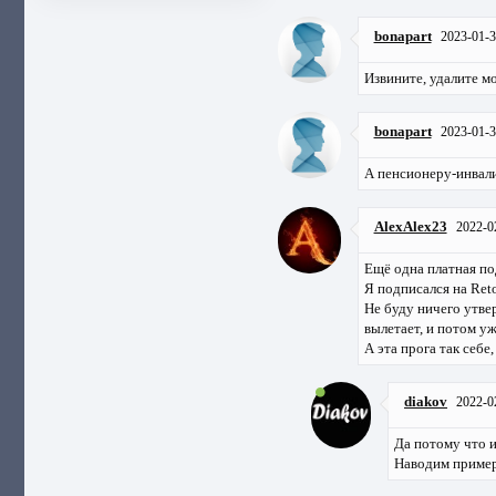
bonapart
2023-01-3
Извините, удалите мо
bonapart
2023-01-3
А пенсионеру-инвали
AlexAlex23
2022-0
Ещё одна платная под
Я подписался на Ret
Не буду ничего утве
вылетает, и потом уж
А эта прога так себе
diakov
2022-0
Да потому что и
Наводим пример