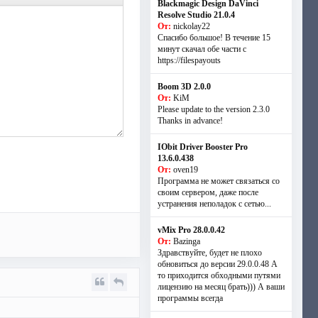
Blackmagic Design DaVinci
Resolve Studio 21.0.4
От:
nickolay22
Спасибо большое! В течение 15
минут скачал обе части с
https://filespayouts
Boom 3D 2.0.0
От:
KiM
Please update to the version 2.3.0
Thanks in advance!
IObit Driver Booster Pro
13.6.0.438
От:
oven19
Программа не может связаться со
своим сервером, даже после
устранения неполадок с сетью...
vMix Pro 28.0.0.42
От:
Bazinga
Здравствуйте, будет не плохо
обновиться до версии 29.0.0.48 А
то приходится обходными путями
лицензию на месяц брать))) А ваши
программы всегда