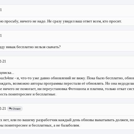
1
ю просьбу, ничего не надо. Не сразу увидел ваш ответ всем, кто просит.
1
ду никак бесплатно нельзя скачать?
2-21
писка...
ouch4me - и, что-то уже давно обновлений не вижу. Пока было бесплатно, обно
рждать, возможно авторы программы перестали её обновлять. Но она недодел
е ничего не помогает, ни переустановка Фотошопа и плагина, только откат сис
, есть поинтереснее и бесплатные.
2-21
Ответ
х нет, или по вашему разработчик каждый день обновы выкатывать должен, по
ы поинтереснее и бесплатных, а не балаболим.