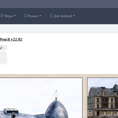
Игры
Разное
Для Android
Pencil v22.02
у!