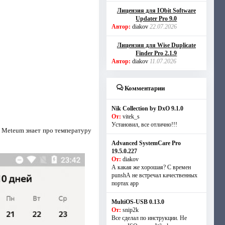
Лицензия для IObit Software
Updater Pro 9.0
Автор:
diakov
22.07.2026
Лицензия для Wise Duplicate
Finder Pro 2.1.9
Автор:
diakov
11.07.2026
Комментарии
Nik Collection by DxO 9.1.0
От:
vitek_s
Установил, все отлично!!!
 Meteum знает про температуру
Advanced SystemCare Pro
19.5.0.227
От:
diakov
А какая же хорошая? С времен
punshА не встречал качественных
портах app
MultiOS-USB 0.13.0
От:
snip2k
Все сделал по инструкции. Не