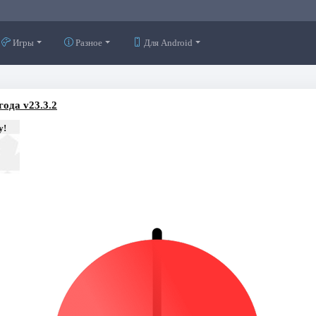
Игры
Разное
Для Android
ода v23.3.2
у!