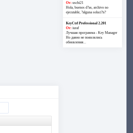
От:
uschi21
Hola, buenos d?as, archivo no
ejecutable, ?alguna soluci?n?
KeyCtrl Professional 2.201
От:
iuraf
Лучшая программа - Key Manager
Но давно не появлялись
обновления...