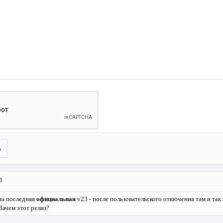
ь
3
на последняя
официальная
v23 - после пользовательского откючения там и так
Зачем этот релиз?