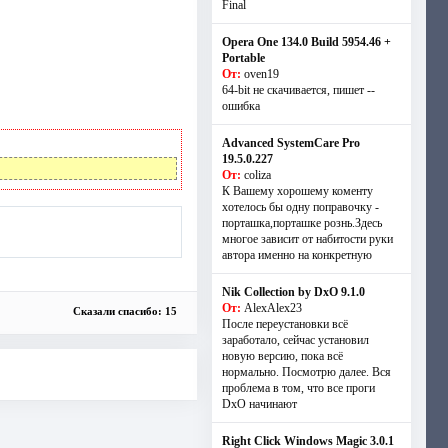
Final
Opera One 134.0 Build 5954.46 +
Portable
От:
oven19
64-bit не скачивается, пишет --
ошибка
Advanced SystemCare Pro
19.5.0.227
От:
coliza
К Вашему хорошему коменту
хотелось бы одну поправочку -
порташка,порташке рознь.Здесь
многое зависит от набитости руки
автора именно на конкретную
Nik Collection by DxO 9.1.0
От:
AlexAlex23
Сказали спасибо: 15
После переустановки всё
заработало, сейчас установил
новую версию, пока всё
нормально. Посмотрю далее. Вся
проблема в том, что все проги
DxO начинают
Right Click Windows Magic 3.0.1