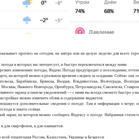
казывает прогноз на сегодня, на завтра или на целую неделю для всего горо
, погода в которых вас интересует, и быстро переключаться между ними.
 резких изменениях погоды, Яндекс.Погода предупредит о похолодании, оттеп
арта, на которой можно в реальном времени следить за осадками. Сейчас она 
ельска, Барабинска, Брянска, Валдая, Владивостока, Волгограда, Вологд
 Москвы, Нижнего Новгорода, Оренбурга, Петрозаводска, Смоленска, Ставроп
авного экрана и панели уведомлений — с ними вы всегда сможете быстро узнат
 настройках можно изменить облик и содержание виджетов.
, покажутся дополнительные сведения о погоде. Там и информация о ветре, 
осхода и заката солнца.
ый экран, на котором можно сообщить Яндексу о погоде. Набранная статист
и для смартфонов, и для планшетов.
 всей территории России, Казахстана, Украины и Беларуси.