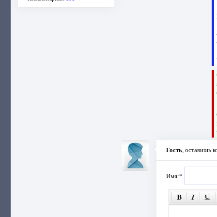
Гость
, оставишь 
Имя:
*