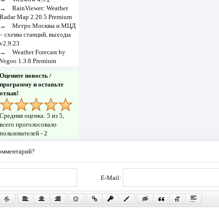
→
RainViewer: Weather
Radar Map 2.20.5 Premium
→
Метро Москвы и МЦД
– схемы станций, выходы
v2.9.23
→
Weather Forecast by
Vegoo 1.3.8 Premium
Оцените новость /
программу и оставьте
отзыв!
Средняя оценка:
5
из 5,
всего проголосовало
пользователей -
2
комментарий?
E-Mail: