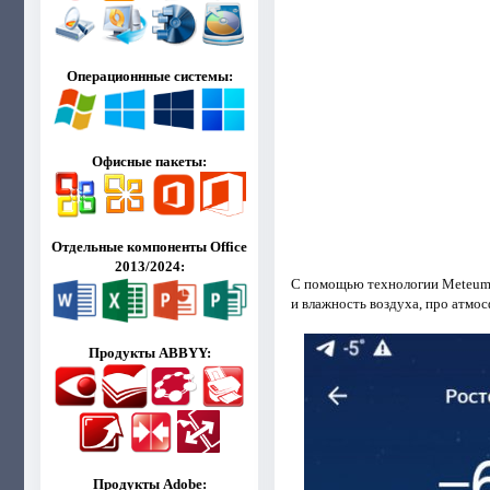
Операционнные системы:
Офисные пакеты:
Отдельные компоненты Office
2013/2024:
С помощью технологии Meteum 
и влажность воздуха, про атмос
Продукты ABBYY:
Продукты Adobe: