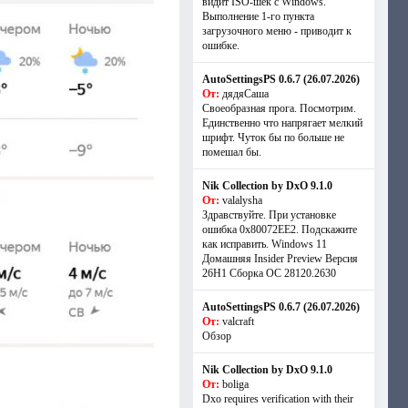
видит ISO-шек с Windows.
Выполнение 1-го пункта
загрузочного меню - приводит к
ошибке.
AutoSettingsPS 0.6.7 (26.07.2026)
От:
дядяСаша
Своеобразная прога. Посмотрим.
Единственно что напрягает мелкий
шрифт. Чуток бы по больше не
помешал бы.
Nik Collection by DxO 9.1.0
От:
valalysha
Здравствуйте. При установке
ошибка 0х80072EE2. Подскажите
как исправить. Windows 11
Домашняя Insider Preview Версия
26H1 Сборка ОС 28120.2630
AutoSettingsPS 0.6.7 (26.07.2026)
От:
valcraft
Обзор
Nik Collection by DxO 9.1.0
От:
boliga
Dxo requires verification with their