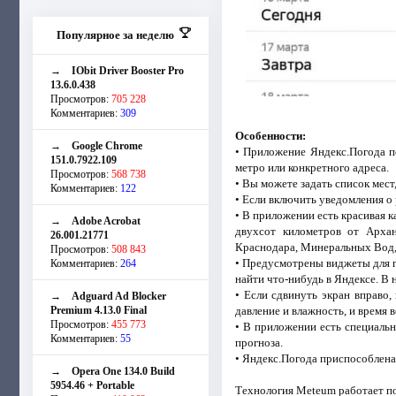
Популярное за неделю
→
IObit Driver Booster Pro
13.6.0.438
Просмотров:
705 228
Комментариев:
309
Особенности:
→
Google Chrome
• Приложение Яндекс.Погода по
151.0.7922.109
метро или конкретного адреса.
Просмотров:
568 738
• Вы можете задать список мест
Комментариев:
122
• Если включить уведомления о
• В приложении есть красивая к
→
Adobe Acrobat
двухсот километров от Арханг
26.001.21771
Краснодара, Минеральных Вод,
Просмотров:
508 843
• Предусмотрены виджеты для гл
Комментариев:
264
найти что-нибудь в Яндексе. В
• Если сдвинуть экран вправо
→
Adguard Ad Blocker
Premium 4.13.0 Final
давление и влажность, и время в
Просмотров:
455 773
• В приложении есть специальн
Комментариев:
55
прогноза.
• Яндекс.Погода приспособлена 
→
Opera One 134.0 Build
5954.46 + Portable
Технология Meteum работает по