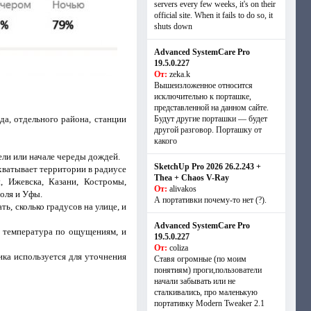
servers every few weeks, it's on their
official site. When it fails to do so, it
shuts down
Advanced SystemCare Pro
19.5.0.227
От:
zeka.k
Вышеизложенное относится
исключительно к порташке,
представленной на данном сайте.
да, отдельного района, станции
Будут другие порташки — будет
другой разговор. Порташку от
какого
ели или начале череды дождей.
SketchUp Pro 2026 26.2.243 +
охватывает территории в радиусе
Thea + Chaos V-Ray
ы, Ижевска, Казани, Костромы,
От:
alivakos
оля и Уфы.
А портативки почему-то нет (?).
ь, сколько градусов на улице, и
Advanced SystemCare Pro
и температура по ощущениям, и
19.5.0.227
От:
coliza
ика используется для уточнения
Ставя огромные (по моим
понятиям) проги,пользователи
начали забывать или не
сталкивались, про маленькую
портативку Modern Tweaker 2.1