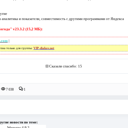
угие
 аналитика и показатели, совместимость с другими программами от Яндекса
года" v23.3.2 (15,2 МБ):
e.com
|
упна только для группы:
VIP-diakov.net
Сказали спасибо: 15
7 038
1
ругие новости по теме:
→
Weawow 4.9.2