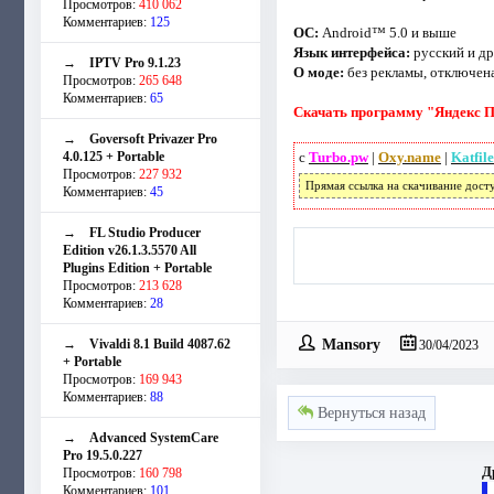
Просмотров:
410 062
Комментариев:
125
ОС:
Android™ 5.0 и выше
Язык интерфейса:
русский и др
→
IPTV Pro 9.1.23
О моде:
без рекламы, отключена
Просмотров:
265 648
Комментариев:
65
Скачать программу "Яндекс По
→
Goversoft Privazer Pro
4.0.125 + Portable
с
Turbo.pw
|
Oxy.name
|
Katfil
Просмотров:
227 932
Прямая ссылка на скачивание дост
Комментариев:
45
→
FL Studio Producer
Edition v26.1.3.5570 All
Plugins Edition + Portable
Просмотров:
213 628
Комментариев:
28
Mansory
→
Vivaldi 8.1 Build 4087.62
30/04/2023
+ Portable
Просмотров:
169 943
Комментариев:
88
Вернуться назад
→
Advanced SystemCare
Pro 19.5.0.227
Д
Просмотров:
160 798
Комментариев:
101