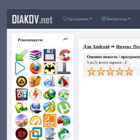
DIAKOV
.net
Программы
Библиотека
Рекомендуем
Для Android
⇒
Яндекс Пог
Оцените новость / программ
5
из 5, всего оценок -
2