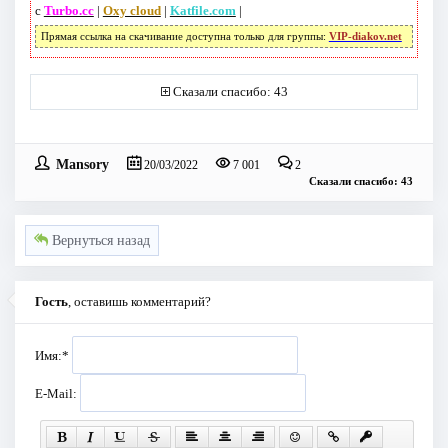
с
Turbo.cc
|
Oxy cloud
|
Katfile.com
|
Прямая ссылка на скачивание доступна только для группы:
VIP-diakov.net
Сказали спасибо: 43
Mansory
20/03/2022
7 001
2
Сказали спасибо: 43
Вернуться назад
Гость
, оставишь комментарий?
Имя:
*
E-Mail: