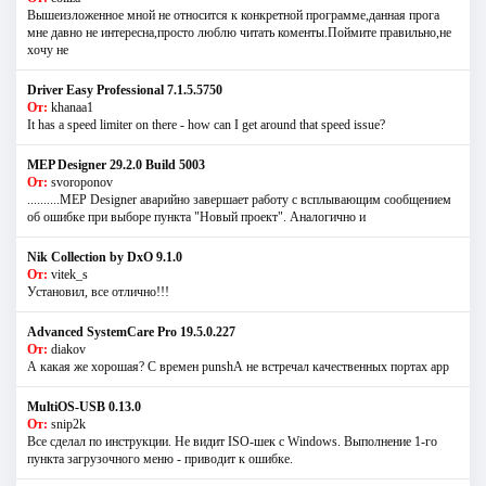
Вышеизложенное мной не относится к конкретной программе,данная прога
мне давно не интересна,просто люблю читать коменты.Поймите правильно,не
хочу не
Driver Easy Professional 7.1.5.5750
От:
khanaa1
It has a speed limiter on there - how can I get around that speed issue?
MEP Designer 29.2.0 Build 5003
От:
svoroponov
..........MEP Designer аварийно завершает работу с всплывающим сообщением
об ошибке при выборе пункта "Новый проект". Аналогично и
Nik Collection by DxO 9.1.0
От:
vitek_s
Установил, все отлично!!!
Advanced SystemCare Pro 19.5.0.227
От:
diakov
А какая же хорошая? С времен punshА не встречал качественных портах app
MultiOS-USB 0.13.0
От:
snip2k
Все сделал по инструкции. Не видит ISO-шек с Windows. Выполнение 1-го
пункта загрузочного меню - приводит к ошибке.