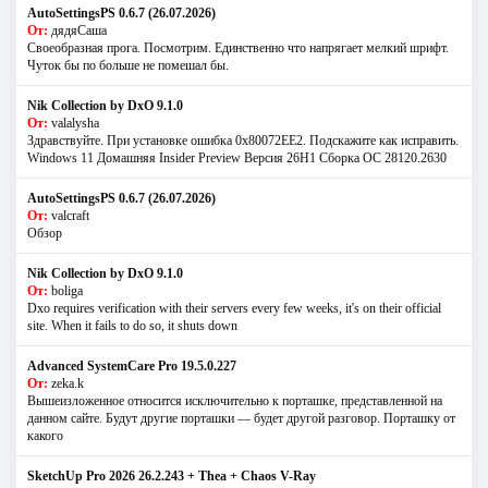
AutoSettingsPS 0.6.7 (26.07.2026)
От:
дядяСаша
Своеобразная прога. Посмотрим. Единственно что напрягает мелкий шрифт.
Чуток бы по больше не помешал бы.
Nik Collection by DxO 9.1.0
От:
valalysha
Здравствуйте. При установке ошибка 0х80072EE2. Подскажите как исправить.
Windows 11 Домашняя Insider Preview Версия 26H1 Сборка ОС 28120.2630
AutoSettingsPS 0.6.7 (26.07.2026)
От:
valcraft
Обзор
Nik Collection by DxO 9.1.0
От:
boliga
Dxo requires verification with their servers every few weeks, it's on their official
site. When it fails to do so, it shuts down
Advanced SystemCare Pro 19.5.0.227
От:
zeka.k
Вышеизложенное относится исключительно к порташке, представленной на
данном сайте. Будут другие порташки — будет другой разговор. Порташку от
какого
SketchUp Pro 2026 26.2.243 + Thea + Chaos V-Ray