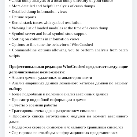
• Crash dump analysis of a local dump directory of your choice
• More detailed and helpful analysis of crash dumps
• Detailed dump information views
• Uptime reports
• Kernel stack traces with symbol resolution
• Viewing list of loaded modules at the time of a crash dump
• Symbol server and local symbol store support
• Sorting on columns in information views
• Options to fine tune the behavior of WhoCrashed
• Command-line options allowing you to perform analysis from batch
scripts
Профессиональная редакция WhoCrashed предлагает следующие
дополнительные возможности:
• Анализ дампов удаленных компьютеров в сети
• Анализ аварийных дампов локального каталога дампов по вашему
выбору
• Более подробный и полезный анализ аварийных дампов
• Просмотр подробной информации о дампе
• Отчеты о времени работы
• Трассировка стека ядра с разрешением символов
• Просмотр списка загруженных модулей на момент аварийного
дампа
• Поддержка сервера символов и локального хранилища символов
• Сортировка по столбцам в информационных представлениях