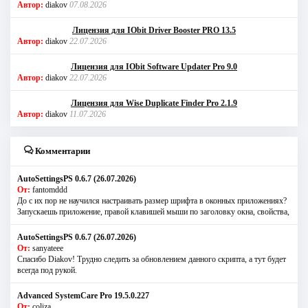
Автор:
diakov
07.08.2026
Лицензия для IObit Driver Booster PRO 13.5
Автор:
diakov
22.07.2026
Лицензия для IObit Software Updater Pro 9.0
Автор:
diakov
22.07.2026
Лицензия для Wise Duplicate Finder Pro 2.1.9
Автор:
diakov
11.07.2026
Комментарии
AutoSettingsPS 0.6.7 (26.07.2026)
От:
fantomddd
До с их пор не научился настраивать размер шрифта в оконных приложениях?
Запускаешь приложение, правой клавишей мыши по заголовку окна, свойства,
AutoSettingsPS 0.6.7 (26.07.2026)
От:
sanyateee
Спасибо Diakov! Трудно следить за обновлением данного скрипта, а тут будет
всегда под рукой.
Advanced SystemCare Pro 19.5.0.227
От:
coliza