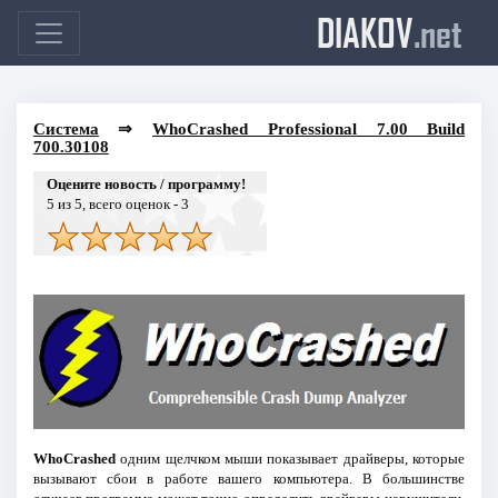
DIAKOV
.net
Система
⇒
WhoCrashed Professional 7.00 Build
700.30108
Оцените новость / программу!
5
из 5, всего оценок -
3
WhoCrashed
одним щелчком мыши показывает драйверы, которые
вызывают сбои в работе вашего компьютера. В большинстве