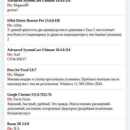
Advanced SystemCare Ultimate 18.4.0.114
От:
Magnus99
gracias!
IObit Driver Booster Pro 13.6.0.438
От:
coliza
У данной проги есть два преимущества в сравнении с Easy.1 она отличает
ноутбуки от стационарных (а дрова на видеоадаптеры у них бывают разными)
2
Advanced SystemCare Ultimate 18.4.0.114
От:
And
СПАСИБО!!
Dose for Excel 3.6.7
От:
Skipper
Машина впадает в ступор при попытке установки. Пробовал повторно после
перезагрузки с тем же результатом. Windows 11. MS Offiсe 2024.
Google Chrome 151.0.7922.76
От:
Гость Гость
Хороший, быстрый, удобный. Это правда. Масса плюшек расширений-
дополнений, постоянно отторгаемых браузером (разрабами политиками
безопасности) и
Boom 3D 2.0.0
От:
Х.З.