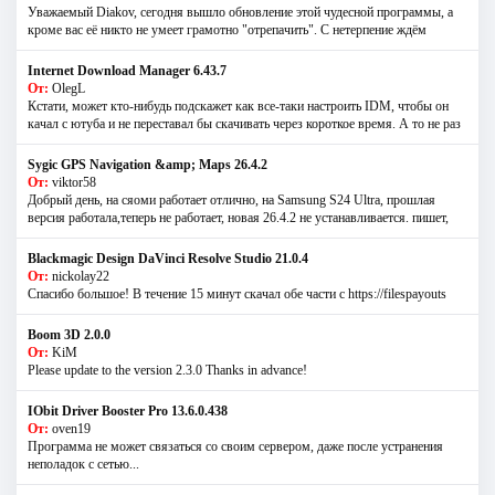
Уважаемый Diakov, сегодня вышло обновление этой чудесной программы, а
кроме вас её никто не умеет грамотно "отрепачить". С нетерпение ждём
Internet Download Manager 6.43.7
От:
OlegL
Кстати, может кто-нибудь подскажет как все-таки настроить IDM, чтобы он
качал с ютуба и не переставал бы скачивать через короткое время. А то не раз
Sygic GPS Navigation &amp; Maps 26.4.2
От:
viktor58
Добрый день, на сяоми работает отлично, на Samsung S24 Ultra, прошлая
версия работала,теперь не работает, новая 26.4.2 не устанавливается. пишет,
Blackmagic Design DaVinci Resolve Studio 21.0.4
От:
nickolay22
Спасибо большое! В течение 15 минут скачал обе части с https://filespayouts
Boom 3D 2.0.0
От:
KiM
Please update to the version 2.3.0 Thanks in advance!
IObit Driver Booster Pro 13.6.0.438
От:
oven19
Программа не может связаться со своим сервером, даже после устранения
неполадок с сетью...