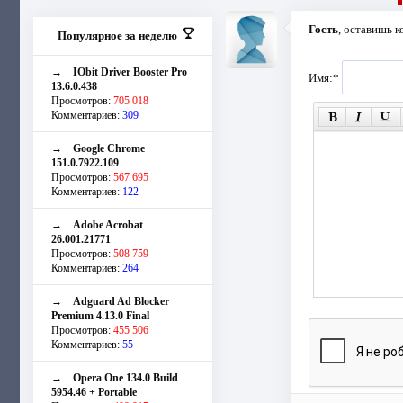
Гость
, оставишь 
Популярное за неделю
→
IObit Driver Booster Pro
Имя:
*
13.6.0.438
Просмотров:
705 018
Комментариев:
309
→
Google Chrome
151.0.7922.109
Просмотров:
567 695
Комментариев:
122
→
Adobe Acrobat
26.001.21771
Просмотров:
508 759
Комментариев:
264
→
Adguard Ad Blocker
Premium 4.13.0 Final
Просмотров:
455 506
Комментариев:
55
→
Opera One 134.0 Build
5954.46 + Portable