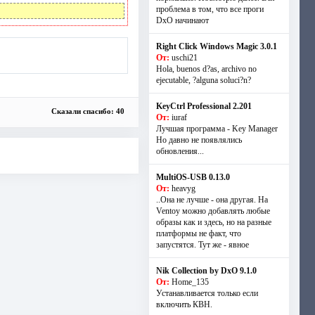
проблема в том, что все проги
DxO начинают
Right Click Windows Magic 3.0.1
От:
uschi21
Hola, buenos d?as, archivo no
ejecutable, ?alguna soluci?n?
KeyCtrl Professional 2.201
Сказали спасибо: 40
От:
iuraf
Лучшая программа - Key Manager
Но давно не появлялись
обновления...
MultiOS-USB 0.13.0
От:
heavyg
..Она не лучше - она другая. На
Ventoy можно добавлять любые
образы как и здесь, но на разные
платформы не факт, что
запустятся. Тут же - явное
Nik Collection by DxO 9.1.0
От:
Home_135
Устанавливается только если
включить КВН.