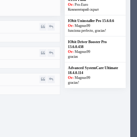
От:
Pro-Euro
Комментарий скрыт
IObit Uninstaller Pro 15.6.0.6
От:
Magnus99
funciona perfecto, gracias!
IObit Driver Booster Pro
13.6.0.438
От:
Magnus99
gracias
Advanced SystemCare Ultimate
18.4.0.114
От:
Magnus99
gracias!