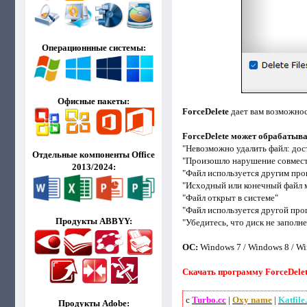
Операционнные системы:
Офисные пакеты:
ForceDelete
дает вам возможнос
ForceDelete может обрабатыва
"Невозможно удалить файл: дос
Отдельные компоненты Office
"Произошло нарушение совмест
2013/2024:
"Файл используется другим про
"Исходный или конечный файл 
"Файл открыт в системе"
"Файл используется другой про
Продукты ABBYY:
"Убедитесь, что диск не заполн
ОС:
Windows 7 / Windows 8 / Win
Скачать программу ForceDelete
с
Turbo.cc
|
Oxy name
|
Katfile
Продукты Adobe: