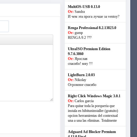
MultiOS-USB 0.13.0
От:
Sandra
И чем эта прога лучше за ventoy?
Renga Professional 8.2.13823.0
От:
gump
RENGA 9.2 ???
UltraISO Premium Edition
9.7.6.3860
От:
Ярослав
спасибо! мяу !!!
LightBurn 2.0.03
От:
Nikolay
Огромное спасибо
Right Click Windows Magic 3.0.1
От:
Carlos garcia
Para quitar toda la porqueria que
instala en hibituninstaller (gratuito)
opcion herramientas del contextual
una a una las eliminas. Totalmente
Adguard Ad Blocker Premium
4.13.0 Final