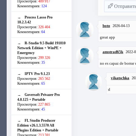
Просмотров:
409 917
Отправит
Комментариев:
124
→
Process Lasso Pro
18.2.3.42
boto
2026-04-13
Просмотров:
326 404
Комментариев:
64
great app
→
R-Studio 9.5 Build 191810
Network Edition + WinPE +
amstrad65k
2022-0
Emergency
Просмотров:
299 326
Комментариев:
35
no es capaz de borrar
→
IPTV Pro 9.1.23
vikatschka
20
Просмотров:
265 562
Комментариев:
65
d
→
Goversoft Privazer Pro
4.0.125 + Portable
Просмотров:
227 865
Комментариев:
45
→
FL Studio Producer
Edition v26.1.3.5570 All
Plugins Edition + Portable
Просмотров:
213 591