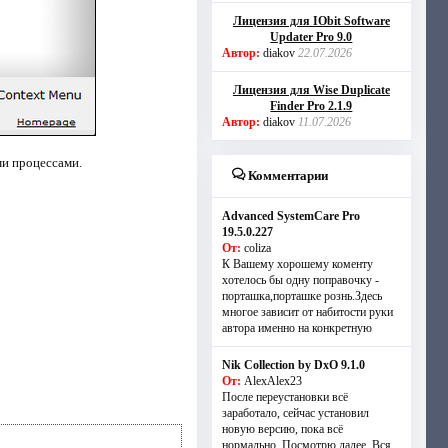
Лицензия для IObit Software
Updater Pro 9.0
Автор:
diakov
22.07.2026
Лицензия для Wise Duplicate
Finder Pro 2.1.9
Автор:
diakov
11.07.2026
ми процессами.
Комментарии
Advanced SystemCare Pro
19.5.0.227
От:
coliza
К Вашему хорошему коменту
хотелось бы одну поправочку -
порташка,порташке рознь.Здесь
многое зависит от набитости руки
автора именно на конкретную
Nik Collection by DxO 9.1.0
От:
AlexAlex23
После переустановки всё
заработало, сейчас установил
новую версию, пока всё
нормально. Посмотрю далее. Вся