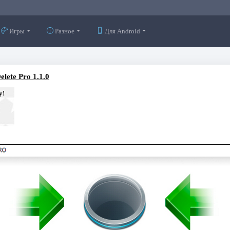
Игры
Разное
Для Android
elete Pro 1.1.0
у!