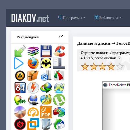
DIAKOV
.net
Программы
Библиотека
Рекомендуем
Данные и диски
⇒
ForceD
Оцените новость / программ
4,1
из 5, всего оценок -
7