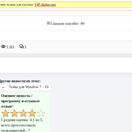
упна только для группы:
VIP-diakov.net
Сказали спасибо: 40
5 263
3
ругие новости по теме:
→
Темы для Window 7 - 10
Оцените новость /
программу и оставьте
отзыв!
Средняя оценка:
4,1
из 5,
всего проголосовало
пользователей -
7