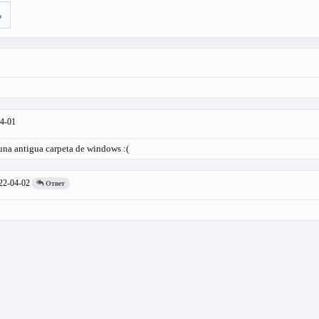
ь
4-01
 una antigua carpeta de windows :(
22-04-02
Ответ