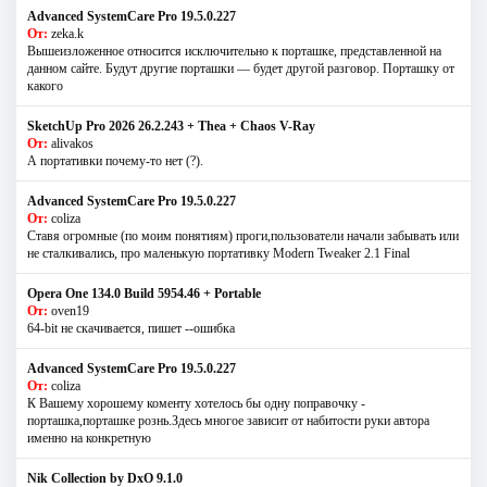
Advanced SystemCare Pro 19.5.0.227
От:
zeka.k
Вышеизложенное относится исключительно к порташке, представленной на
данном сайте. Будут другие порташки — будет другой разговор. Порташку от
какого
SketchUp Pro 2026 26.2.243 + Thea + Chaos V-Ray
От:
alivakos
А портативки почему-то нет (?).
Advanced SystemCare Pro 19.5.0.227
От:
coliza
Ставя огромные (по моим понятиям) проги,пользователи начали забывать или
не сталкивались, про маленькую портативку Modern Tweaker 2.1 Final
Opera One 134.0 Build 5954.46 + Portable
От:
oven19
64-bit не скачивается, пишет --ошибка
Advanced SystemCare Pro 19.5.0.227
От:
coliza
К Вашему хорошему коменту хотелось бы одну поправочку -
порташка,порташке рознь.Здесь многое зависит от набитости руки автора
именно на конкретную
Nik Collection by DxO 9.1.0