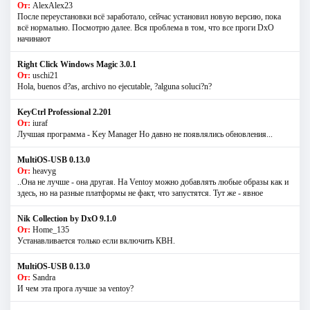
От:
AlexAlex23
После переустановки всё заработало, сейчас установил новую версию, пока
всё нормально. Посмотрю далее. Вся проблема в том, что все проги DxO
начинают
Right Click Windows Magic 3.0.1
От:
uschi21
Hola, buenos d?as, archivo no ejecutable, ?alguna soluci?n?
KeyCtrl Professional 2.201
От:
iuraf
Лучшая программа - Key Manager Но давно не появлялись обновления...
MultiOS-USB 0.13.0
От:
heavyg
..Она не лучше - она другая. На Ventoy можно добавлять любые образы как и
здесь, но на разные платформы не факт, что запустятся. Тут же - явное
Nik Collection by DxO 9.1.0
От:
Home_135
Устанавливается только если включить КВН.
MultiOS-USB 0.13.0
От:
Sandra
И чем эта прога лучше за ventoy?