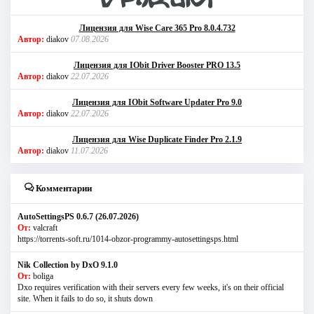
Лицензия для Wise Care 365 Pro 8.0.4.732
Автор:
diakov
07.08.2026
Лицензия для IObit Driver Booster PRO 13.5
Автор:
diakov
22.07.2026
Лицензия для IObit Software Updater Pro 9.0
Автор:
diakov
22.07.2026
Лицензия для Wise Duplicate Finder Pro 2.1.9
Автор:
diakov
11.07.2026
Комментарии
AutoSettingsPS 0.6.7 (26.07.2026)
От:
valcraft
https://torrents-soft.ru/1014-obzor-programmy-autosettingsps.html
Nik Collection by DxO 9.1.0
От:
boliga
Dxo requires verification with their servers every few weeks, it's on their official
site. When it fails to do so, it shuts down