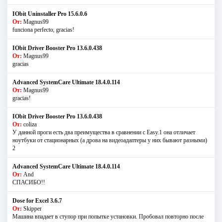
IObit Uninstaller Pro 15.6.0.6
От:
Magnus99
funciona perfecto, gracias!
IObit Driver Booster Pro 13.6.0.438
От:
Magnus99
gracias
Advanced SystemCare Ultimate 18.4.0.114
От:
Magnus99
gracias!
IObit Driver Booster Pro 13.6.0.438
От:
coliza
У данной проги есть два преимущества в сравнении с Easy.1 она отличает
ноутбуки от стационарных (а дрова на видеоадаптеры у них бывают разными)
2
Advanced SystemCare Ultimate 18.4.0.114
От:
And
СПАСИБО!!
Dose for Excel 3.6.7
От:
Skipper
Машина впадает в ступор при попытке установки. Пробовал повторно после