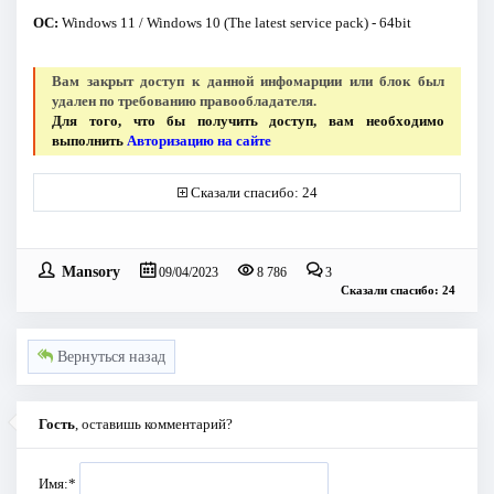
ОС:
Windows 11 / Windows 10 (The latest service pack) - 64bit
Вам закрыт доступ к данной инфомарции или блок был
удален по требованию правообладателя.
Для того, что бы получить доступ, вам необходимо
выполнить
Авторизацию на сайте
Сказали спасибо: 24
Mansory
09/04/2023
8 786
3
Сказали спасибо: 24
Вернуться назад
Гость
, оставишь комментарий?
Имя:
*