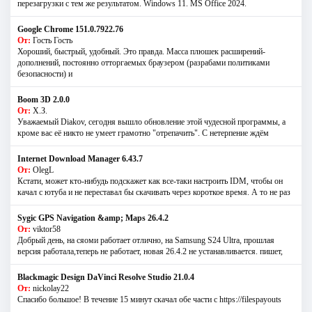
перезагрузки с тем же результатом. Windows 11. MS Offiсe 2024.
Google Chrome 151.0.7922.76
От:
Гость Гость
Хороший, быстрый, удобный. Это правда. Масса плюшек расширений-
дополнений, постоянно отторгаемых браузером (разрабами политиками
безопасности) и
Boom 3D 2.0.0
От:
Х.З.
Уважаемый Diakov, сегодня вышло обновление этой чудесной программы, а
кроме вас её никто не умеет грамотно "отрепачить". С нетерпение ждём
Internet Download Manager 6.43.7
От:
OlegL
Кстати, может кто-нибудь подскажет как все-таки настроить IDM, чтобы он
качал с ютуба и не переставал бы скачивать через короткое время. А то не раз
Sygic GPS Navigation &amp; Maps 26.4.2
От:
viktor58
Добрый день, на сяоми работает отлично, на Samsung S24 Ultra, прошлая
версия работала,теперь не работает, новая 26.4.2 не устанавливается. пишет,
Blackmagic Design DaVinci Resolve Studio 21.0.4
От:
nickolay22
Спасибо большое! В течение 15 минут скачал обе части с https://filespayouts