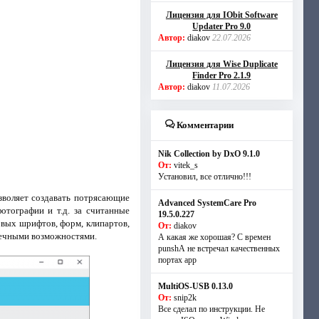
Лицензия для IObit Software
Updater Pro 9.0
Автор:
diakov
22.07.2026
Лицензия для Wise Duplicate
Finder Pro 2.1.9
Автор:
diakov
11.07.2026
Комментарии
Nik Collection by DxO 9.1.0
От:
vitek_s
Установил, все отлично!!!
зволяет создавать потрясающие
Advanced SystemCare Pro
отографии и т.д. за считанные
19.5.0.227
вых шрифтов, форм, клипартов,
От:
diakov
нечными возможностями.
А какая же хорошая? С времен
punshА не встречал качественных
портах app
MultiOS-USB 0.13.0
От:
snip2k
Все сделал по инструкции. Не