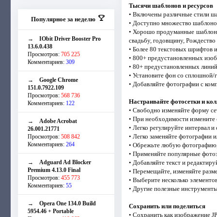
Тысячи шаблонов и ресурсов
• Включены различные стили шабл
Популярное за неделю
• Доступно множество шаблонов
• Хорошо продуманные шаблоны
→
IObit Driver Booster Pro
свадьбу, годовщину, Рождество
13.6.0.438
• Более 80 текстовых шрифтов 
Просмотров:
705 225
• 800+ предустановленных изоб
Комментариев:
309
• 80+ предустановленных линий
• Установите фон со сплошной/
→
Google Chrome
• Добавляйте фотографии с ком
151.0.7922.109
Просмотров:
568 736
Настраивайте фотосетки и ко
Комментариев:
122
• Свободно изменяйте форму с
• При необходимости измените
→
Adobe Acrobat
• Легко регулируйте интервал и
26.001.21771
• Легко заменяйте фотографии 
Просмотров:
508 842
Комментариев:
264
• Обрежьте любую фотографию, 
• Применяйте популярные фотоэф
→
Adguard Ad Blocker
• Добавляйте текст и редактиру
Premium 4.13.0 Final
• Перемещайте, изменяйте разм
Просмотров:
455 773
• Выберите несколько элементов
Комментариев:
55
• Другие полезные инструменты:
→
Opera One 134.0 Build
Сохранить или поделиться
5954.46 + Portable
• Сохранить как изображение J