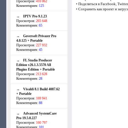
Просмотров:
410 062
• Поделиться в Facebook, Twitter,
Комментариев:
125
• Сохранить как проект и загру
→
IPTV Pro 9.1.23
Просмотров:
265 648
Комментариев:
65
→
Goversoft Privazer Pro
4.0.125 + Portable
Просмотров:
227 932
Комментариев:
45
→
FL Studio Producer
Edition v26.1.3.5570 All
Plugins Edition + Portable
Просмотров:
213 628
Комментариев:
28
→
Vivaldi 8.1 Build 4087.62
+ Portable
Просмотров:
169 941
Комментариев:
88
→
Advanced SystemCare
Pro 19.5.0.227
Просмотров:
160 797
Комментариев:
101