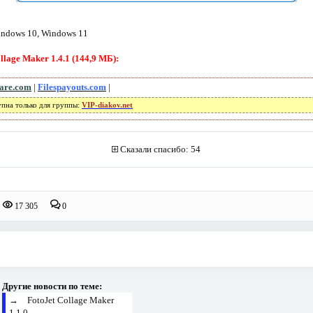
indows 10, Windows 11
lage Maker 1.4.1 (144,9 МБ):
lare.com
|
Filespayouts.com
|
упна только для группы:
VIP-diakov.net
Сказали спасибо: 54
17 305
0
Другие новости по теме:
→
FotoJet Collage Maker
1.1.0