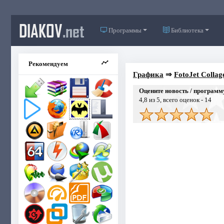
DIAKOV
.net
Программы
Библиотека
Рекомендуем
Графика
⇒
FotoJet Collag
Оцените новость / программ
4,8
из 5, всего оценок -
14