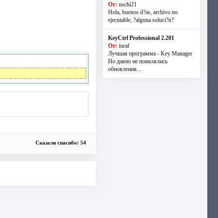
От:
uschi21
Hola, buenos d?as, archivo no
ejecutable, ?alguna soluci?n?
KeyCtrl Professional 2.201
От:
iuraf
Лучшая программа - Key Manager
Но давно не появлялись
обновления...
Сказали спасибо: 54