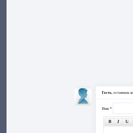
Гость
, оставишь 
Имя:
*