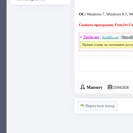
ОС:
Windows 7, Windows 8.1, W
Скачать программу FotoJet Col
с
Turbo.net
|
Katfile.ws
|
Nitrof
Прямая ссылка на скачивание дост
Mansory
25/04/2026
Вернуться назад