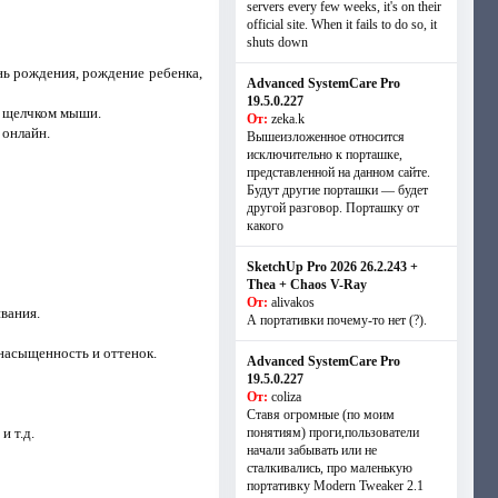
servers every few weeks, it's on their
official site. When it fails to do so, it
shuts down
ь рождения, рождение ребенка,
Advanced SystemCare Pro
19.5.0.227
м щелчком мыши.
От:
zeka.k
 онлайн.
Вышеизложенное относится
исключительно к порташке,
представленной на данном сайте.
Будут другие порташки — будет
другой разговор. Порташку от
какого
SketchUp Pro 2026 26.2.243 +
Thea + Chaos V-Ray
От:
alivakos
вания.
А портативки почему-то нет (?).
 насыщенность и оттенок.
Advanced SystemCare Pro
19.5.0.227
От:
coliza
Ставя огромные (по моим
и т.д.
понятиям) проги,пользователи
начали забывать или не
сталкивались, про маленькую
портативку Modern Tweaker 2.1