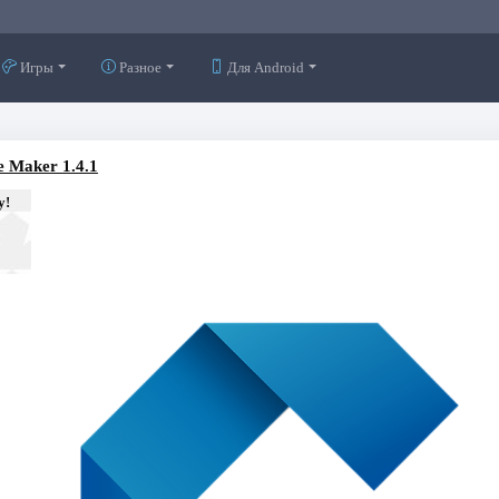
Игры
Разное
Для Android
e Maker 1.4.1
у!