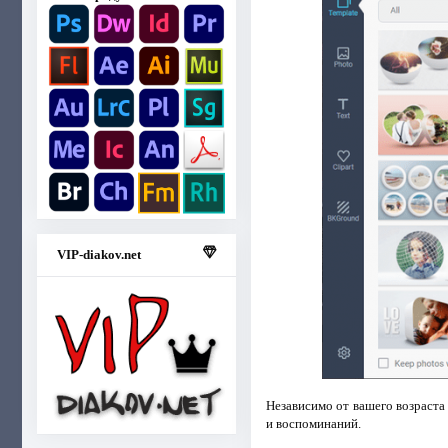
VIP-diakov.net
Независимо от вашего возраста
и воспоминаний.