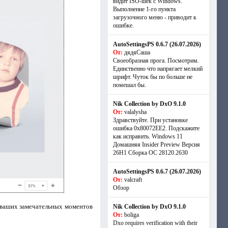
видит ISO-шек с Windows.
Выполнение 1-го пункта
загрузочного меню - приводит к
ошибке.
AutoSettingsPS 0.6.7 (26.07.2026)
От:
дядяСаша
Своеобразная прога. Посмотрим.
Единственно что напрягает мелкий
шрифт. Чуток бы по больше не
помешал бы.
Nik Collection by DxO 9.1.0
От:
valalysha
Здравствуйте. При установке
ошибка 0х80072EE2. Подскажите
как исправить. Windows 11
Домашняя Insider Preview Версия
26H1 Сборка ОС 28120.2630
AutoSettingsPS 0.6.7 (26.07.2026)
От:
valcraft
Обзор
х ваших замечательных моментов
Nik Collection by DxO 9.1.0
От:
boliga
Dxo requires verification with their