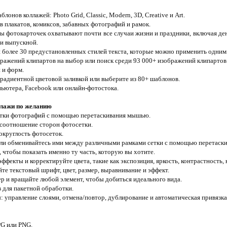
онов коллажей: Photo Grid, Classic, Modern, 3D, Creative и Art.
 плакатов, комиксов, забавных фотографий и рамок.
 фотокарточек охватывают почти все случаи жизни и праздники, включая ден
 и выпускной.
и более 30 предустановленных стилей текста, которые можно применить одни
ражений клипартов на выбор или поиск среди 93 000+ изображений клипартов
 и форм.
градиентной цветовой заливкой или выберите из 80+ шаблонов.
пьютера, Facebook или онлайн-фотостока.
ллажи по желанию
етки фотографий с помощью перетаскивания мышью.
 соотношение сторон фотосетки.
 округлость фотосеток.
или обменивайтесь ими между различными рамками сетки с помощью перетаски
чтобы показать именно ту часть, которую вы хотите.
фекты и корректируйте цвета, такие как экспозиция, яркость, контрастность,
йте текстовый шрифт, цвет, размер, выравнивание и эффект.
ер и вращайте любой элемент, чтобы добиться идеального вида.
 для пакетной обработки.
 управление слоями, отмена/повтор, дублирование и автоматическая привязка 
PG или PNG.