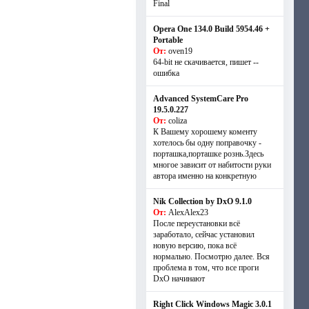
Final
Opera One 134.0 Build 5954.46 +
Portable
От:
oven19
64-bit не скачивается, пишет --
ошибка
Advanced SystemCare Pro
19.5.0.227
От:
coliza
К Вашему хорошему коменту
хотелось бы одну поправочку -
порташка,порташке рознь.Здесь
многое зависит от набитости руки
автора именно на конкретную
Nik Collection by DxO 9.1.0
От:
AlexAlex23
После переустановки всё
заработало, сейчас установил
новую версию, пока всё
нормально. Посмотрю далее. Вся
проблема в том, что все проги
DxO начинают
Right Click Windows Magic 3.0.1