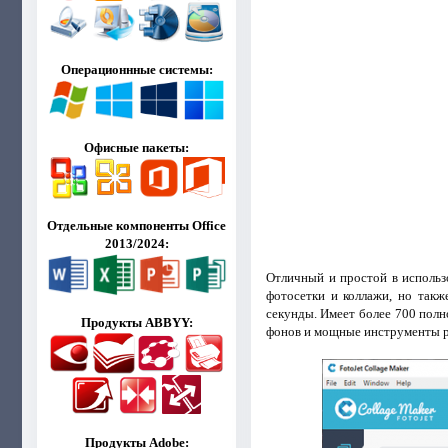
Операционнные системы:
Офисные пакеты:
Отдельные компоненты Office
2013/2024:
Отличный и простой в использ
фотосетки и коллажи, но такж
секунды. Имеет более 700 пол
Продукты ABBYY:
фонов и мощные инструменты р
Продукты Adobe: