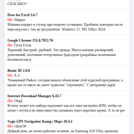
СПАСИБО!!
Dose for Excel 3.6.7
От:
Skipper
Машина впадает в ступор при попытке установки. Пробовал повторно после
перезагрузки с тем же результатом. Windows 11. MS Offiсe 2024.
Google Chrome 151.0.7922.76
От:
Гость Гость
Хороший, быстрый, удобный. Это правда. Масса плюшек расширений-
дополнений, постоянно отторгаемых браузером (разрабами политиками
безопасности) и
Boom 3D 2.0.0
От:
Х.З.
Уважаемый Diakov, сегодня вышло обновление этой чудесной программы, а
кроме вас её никто не умеет грамотно "отрепачить". С нетерпение ждём
Internet Download Manager 6.43.7
От:
OlegL
Кстати, может кто-нибудь подскажет как все-таки настроить IDM, чтобы он
качал с ютуба и не переставал бы скачивать через короткое время. А то не раз
Sygic GPS Navigation &amp; Maps 26.4.2
От:
viktor58
Добрый день, на сяоми работает отлично, на Samsung S24 Ultra, прошлая