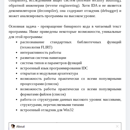
companies), исследования защит систем (software security auditing),
обратной инженерии (reverse engineering). Хотя IDA и не является
декомпилятором (decompiler), она содержит отладчик (debugger) и
может анализировать программы на высоком уровне.
Основная задача - превращение бинарного кода в читаемый текст
программы. Ниже приведены некоторые возможности, уникальные
для этой программы:
распознавание стандартных библиотечных функций
(технология FLIRT)
интерактивность работы
развитая система навигации
система типов и параметров функций
встроенный язык программирования IDC
открытая и модульная архитектура
возможность работы практически со всеми популярными
процессорами (список)
возможность работы практически со всеми популярными
форматами файлов (список)
работа со структурами данных высокого уровня: массивами,
структурами, перечисляемыми типами
встроенный отладчик для Win32