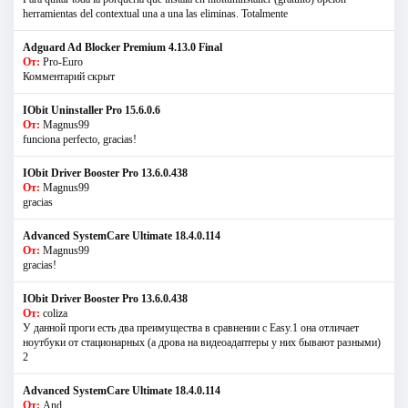
herramientas del contextual una a una las eliminas. Totalmente
Adguard Ad Blocker Premium 4.13.0 Final
От:
Pro-Euro
Комментарий скрыт
IObit Uninstaller Pro 15.6.0.6
От:
Magnus99
funciona perfecto, gracias!
IObit Driver Booster Pro 13.6.0.438
От:
Magnus99
gracias
Advanced SystemCare Ultimate 18.4.0.114
От:
Magnus99
gracias!
IObit Driver Booster Pro 13.6.0.438
От:
coliza
У данной проги есть два преимущества в сравнении с Easy.1 она отличает
ноутбуки от стационарных (а дрова на видеоадаптеры у них бывают разными)
2
Advanced SystemCare Ultimate 18.4.0.114
От:
And