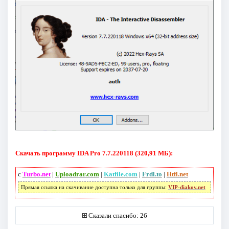
Скачать программу IDA Pro 7.7.220118 (320,91 МБ):
с
Turbo.net
|
Uploadrar.com
|
Katfile.com
|
Frdl.to
|
Htfl.net
Прямая ссылка на скачивание доступна только для группы:
VIP-diakov.net
Сказали спасибо: 26