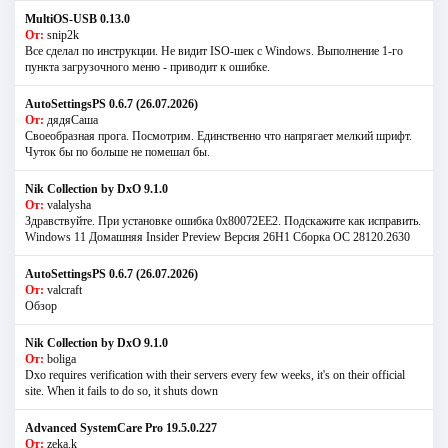
MultiOS-USB 0.13.0
От:
snip2k
Все сделал по инструкции. Не видит ISO-шек с Windows. Выполнение 1-го
пункта загрузочного меню - приводит к ошибке.
AutoSettingsPS 0.6.7 (26.07.2026)
От:
дядяСаша
Своеобразная прога. Посмотрим. Единственно что напрягает мелкий шрифт.
Чуток бы по больше не помешал бы.
Nik Collection by DxO 9.1.0
От:
valalysha
Здравствуйте. При установке ошибка 0х80072EE2. Подскажите как исправить.
Windows 11 Домашняя Insider Preview Версия 26H1 Сборка ОС 28120.2630
AutoSettingsPS 0.6.7 (26.07.2026)
От:
valcraft
Обзор
Nik Collection by DxO 9.1.0
От:
boliga
Dxo requires verification with their servers every few weeks, it's on their official
site. When it fails to do so, it shuts down
Advanced SystemCare Pro 19.5.0.227
От:
zeka.k