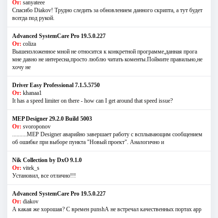
От:
sanyateee
Спасибо Diakov! Трудно следить за обновлением данного скрипта, а тут будет
всегда под рукой.
Advanced SystemCare Pro 19.5.0.227
От:
coliza
Вышеизложенное мной не относится к конкретной программе,данная прога
мне давно не интересна,просто люблю читать коменты.Поймите правильно,не
хочу не
Driver Easy Professional 7.1.5.5750
От:
khanaa1
It has a speed limiter on there - how can I get around that speed issue?
MEP Designer 29.2.0 Build 5003
От:
svoroponov
..........MEP Designer аварийно завершает работу с всплывающим сообщением
об ошибке при выборе пункта "Новый проект". Аналогично и
Nik Collection by DxO 9.1.0
От:
vitek_s
Установил, все отлично!!!
Advanced SystemCare Pro 19.5.0.227
От:
diakov
А какая же хорошая? С времен punshА не встречал качественных портах app