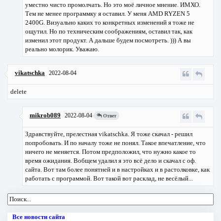
уместно чисто промолчать. Но это моё личное мнение. ИМХО.
Тем не менее программку я оставил. У меня AMD RYZEN 5
2400G. Визуально каких то конкретных изменений я тоже не
ощутил. Но по техническим соображениям, оставил так, как
изменил этот продукт. А дальше будем посмотреть. ))) А вы
реально молорик. Уважаю.
vikatschka
2022-08-04
delete
mikrob089
2022-08-04
Ответ
Здравствуйте, прелестная vikatschka. Я тоже скачал - решил
попробовать. И по началу тоже не понял. Такое впечатление, что
ничего не меняется. Потом предположил, что нужно какое то
время ожидания. Вобщем удалил я это всё дело и скачал с оф.
сайта. Вот там более понятней и в настройках и в растолковке, как
работать с программой. Вот такой вот расклад, не весёлый...
Все новости сайта