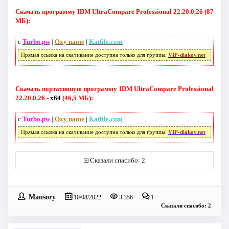
Скачать программу IDM UltraCompare Professional 22.20.0.26 (87
МБ):
с
Turbo.pw
|
Oxy name
|
Katfile.com
|
Прямая ссылка на скачивание доступна только для группы:
VIP-diakov.net
Скачать портативную программу IDM UltraCompare Professional
22.20.0.26 -
x64
(46,5 МБ):
с
Turbo.pw
|
Oxy name
|
Katfile.com
|
Прямая ссылка на скачивание доступна только для группы:
VIP-diakov.net
Сказали спасибо: 2
Mansory
10/08/2022
3 356
1
Сказали спасибо: 2