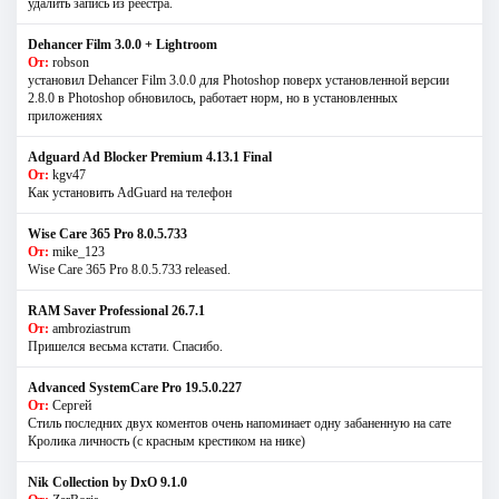
удалить запись из реестра.
Dehancer Film 3.0.0 + Lightroom
От:
robson
установил Dehancer Film 3.0.0 для Photoshop поверх установленной версии
2.8.0 в Photoshop обновилось, работает норм, но в установленных
приложениях
Adguard Ad Blocker Premium 4.13.1 Final
От:
kgv47
Как установить AdGuard на телефон
Wise Care 365 Pro 8.0.5.733
От:
mike_123
Wise Care 365 Pro 8.0.5.733 released.
RAM Saver Professional 26.7.1
От:
ambroziastrum
Пришелся весьма кстати. Спасибо.
Advanced SystemCare Pro 19.5.0.227
От:
Сергей
Стиль последних двух коментов очень напоминает одну забаненную на сате
Кролика личность (с красным крестиком на нике)
Nik Collection by DxO 9.1.0