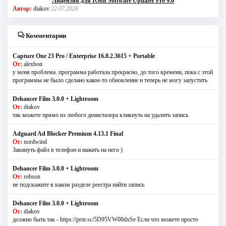
Лицензия для IObit Software Updater Pro 9.0
Автор:
diakov
22.07.2026
Комментарии
Capture One 23 Pro / Enterprise 16.8.2.3615 + Portable
От:
alexbon
у меня проблема. программа работала прекрасно, до того времени, пока с этой
программы не было сделано какое-то обновление и теперь не могу запустить
Dehancer Film 3.0.0 + Lightroom
От:
diakov
так можете прямо из любого деинсталера кликнуть на удалить запись
Adguard Ad Blocker Premium 4.13.1 Final
От:
nordwind
Закинуть файл в телефон и нажать на него )
Dehancer Film 3.0.0 + Lightroom
От:
robson
не подскажите в каком разделе реестра найти запись
Dehancer Film 3.0.0 + Lightroom
От:
diakov
должно быть так - https://prnt.sc/5D95VW00dxSe Если что можете просто