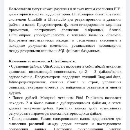
Пользователи могут искать различия в папках путем сравнения FTP-
директории и всех ее поддиректорий. UltraCompare интегрируется с
системами UltraEdit и UltraStudio для редактирования и удаления
файлов и папок. Предусмотрена функция игнорирования заданных
фрагментов, построчного сравнения выбранных блоков.
UltraCompare упрощает работу с текстами больших объемов.
Программа автоматически находит и отслеживает внесенные в
исходные документы изменения, устанавливает несовпадения
между резервными копиями и SQL-файлами баз данных.
Ключевые возможности UltraCompare:
• Сравнение файлов. UltraCompare включает в себя гибкий механизм
сравнения, позволяющий сопоставлять до 2 – 3 файлов/папок
одновременно. Предусмотрена поддержка функций Drag-and-drop,
Inline-редактирования, слияния блоков и строк, управления
сеансами, генерации отчетов по найденным различиям и многие
другие.
• Поиск дублей. Мощный механизм Find Duplicates позволяет
находить 2 и более папок с дублирующимися файлами, а затем
удалять ненужные дубли. Критерии поиска дают возможность
регулировать параметры поиска повторяющихся файлов.
• Синхронизация. Режим синхронизации папок предназначен для
выявления различий между двумя папками и последующего
обновления данных. Настройки синхронизации удобно