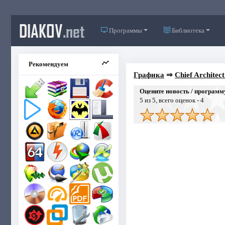
DIAKOV
.net
Программы
Библиотека
Рекомендуем
Графика
⇒
Chief Architect
Оцените новость / программ
5
из 5, всего оценок -
4