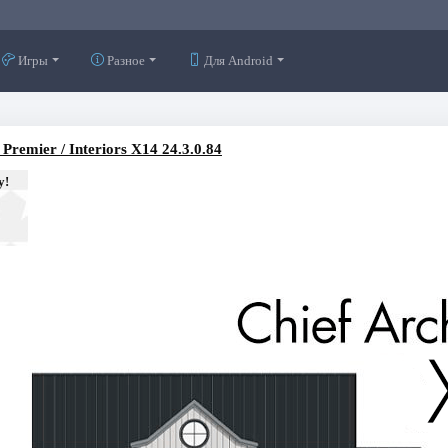
Игры
Разное
Для Android
 Premier / Interiors X14 24.3.0.84
у!