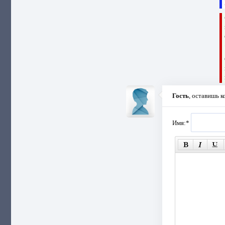
Гость
, оставишь 
Имя:
*