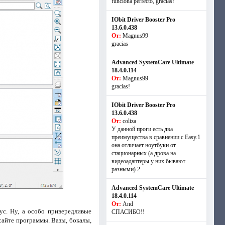
funciona perfecto, gracias!
IObit Driver Booster Pro
13.6.0.438
От:
Magnus99
gracias
Advanced SystemCare Ultimate
18.4.0.114
От:
Magnus99
gracias!
IObit Driver Booster Pro
13.6.0.438
От:
coliza
У данной проги есть два
преимущества в сравнении с Easy.1
она отличает ноутбуки от
стационарных (а дрова на
видеоадаптеры у них бывают
разными) 2
Advanced SystemCare Ultimate
18.4.0.114
От:
And
с. Ну, а особо привередливые
СПАСИБО!!
сайте программы. Вазы, бокалы,