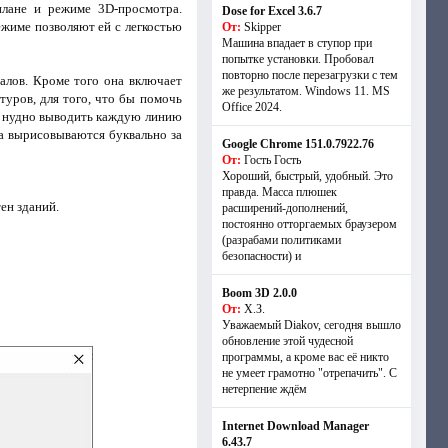
плане и режиме 3D-просмотра.
Dose for Excel 3.6.7
ежиме позволяют ей с легкостью
От:
Skipper
Машина впадает в ступор при
попытке установки. Пробовал
повторно после перезагрузки с тем
алов. Кроме того она включает
же результатом. Windows 11. MS
туров, для того, что бы помочь
Offiсe 2024.
 и нудно выводить каждую линию
а вырисовываются буквально за
Google Chrome 151.0.7922.76
От:
Гость Гость
Хороший, быстрый, удобный. Это
правда. Масса плюшек
ен зданий.
расширений-дополнений,
постоянно отторгаемых браузером
(разрабами политиками
безопасности) и
Boom 3D 2.0.0
От:
Х.З.
Уважаемый Diakov, сегодня вышло
обновление этой чудесной
программы, а кроме вас её никто
не умеет грамотно "отрепачить". С
нетерпение ждём
Internet Download Manager
6.43.7