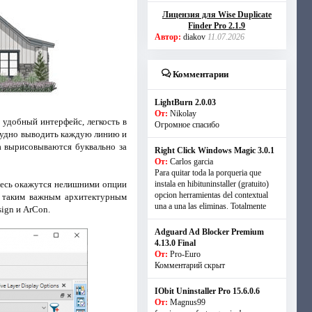
Лицензия для Wise Duplicate
Finder Pro 2.1.9
Автор:
diakov
11.07.2026
Комментарии
LightBurn 2.0.03
От:
Nikolay
 удобный интерфейс, легкость в
Огромное спасибо
 нудно выводить каждую линию и
а вырисовываются буквально за
Right Click Windows Magic 3.0.1
От:
Carlos garcia
Para quitar toda la porqueria que
Здесь окажутся нелишними опции
instala en hibituninstaller (gratuito)
opcion herramientas del contextual
и таким важным архитектурным
una a una las eliminas. Totalmente
sign и ArCon.
Adguard Ad Blocker Premium
4.13.0 Final
От:
Pro-Euro
Комментарий скрыт
IObit Uninstaller Pro 15.6.0.6
От:
Magnus99