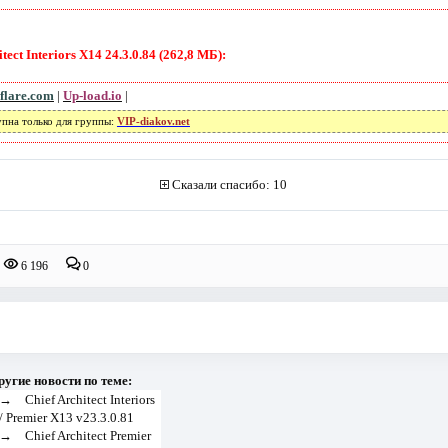
ect Interiors X14 24.3.0.84 (262,8 МБ):
flare.com
|
Up-load.io
|
упна только для группы:
VIP-diakov.net
Сказали спасибо: 10
6 196
0
ругие новости по теме:
→
Chief Architect Interiors
/ Premier X13 v23.3.0.81
→
Chief Architect Premier