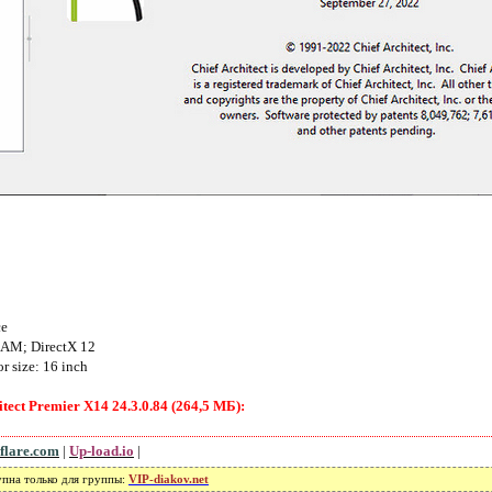
ce
RAM; DirectX 12
 size: 16 inch
ect Premier X14 24.3.0.84 (264,5 МБ):
flare.com
|
Up-load.io
|
упна только для группы:
VIP-diakov.net