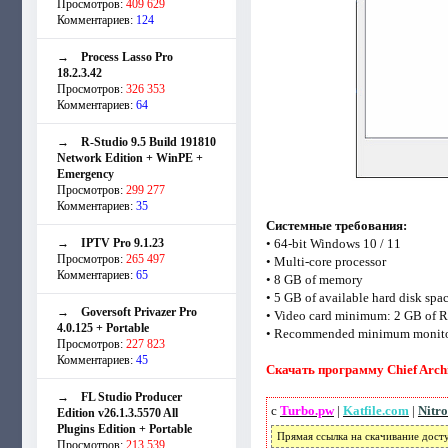
Просмотров:
409 629
Комментариев:
124
→
Process Lasso Pro
18.2.3.42
Просмотров:
326 353
Комментариев:
64
→
R-Studio 9.5 Build 191810
Network Edition + WinPE +
Emergency
Просмотров:
299 277
Комментариев:
35
Системные требования:
→
IPTV Pro 9.1.23
• 64-bit Windows 10 / 11
Просмотров:
265 497
• Multi-core processor
Комментариев:
65
• 8 GB of memory
• 5 GB of available hard disk spa
→
Goversoft Privazer Pro
• Video card minimum: 2 GB of 
4.0.125 + Portable
• Recommended minimum monitor
Просмотров:
227 823
Комментариев:
45
Скачать программу Chief Archit
→
FL Studio Producer
с
Turbo.pw
|
Katfile.com
|
Nitro
Edition v26.1.3.5570 All
Plugins Edition + Portable
Прямая ссылка на скачивание дост
Просмотров:
213 539