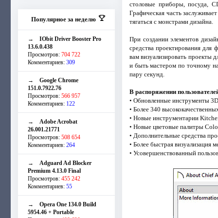
столовые приборы, посуда, C
Графическая часть заслуживает
Популярное за неделю
тягаться с монстрами дизайна.
→
IObit Driver Booster Pro
При создании элементов дизай
13.6.0.438
средства проектирования для ф
Просмотров:
704 722
вам визуализировать проекты д
Комментариев:
309
и быть мастером по точному н
пару секунд.
→
Google Chrome
151.0.7922.76
В распоряжении пользователей 
Просмотров:
566 957
• Обновленные инструменты 3D 
Комментариев:
122
• Более 340 высококачественн
• Новые инструментарии Kitchen,
→
Adobe Acrobat
• Новые цветовые палитры Color
26.001.21771
• Дополнительные средства пр
Просмотров:
508 654
• Более быстрая визуализация м
Комментариев:
264
• Усовершенствованный пользов
→
Adguard Ad Blocker
Premium 4.13.0 Final
Просмотров:
455 242
Комментариев:
55
→
Opera One 134.0 Build
5954.46 + Portable