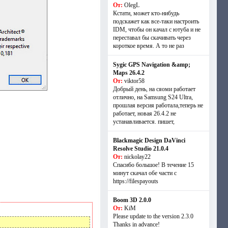
От:
OlegL
Кстати, может кто-нибудь
подскажет как все-таки настроить
IDM, чтобы он качал с ютуба и не
переставал бы скачивать через
короткое время. А то не раз
Sygic GPS Navigation &amp;
Maps 26.4.2
От:
viktor58
Добрый день, на сяоми работает
отлично, на Samsung S24 Ultra,
прошлая версия работала,теперь не
работает, новая 26.4.2 не
устанавливается. пишет,
Blackmagic Design DaVinci
Resolve Studio 21.0.4
От:
nickolay22
Спасибо большое! В течение 15
минут скачал обе части с
https://filespayouts
Boom 3D 2.0.0
От:
KiM
Please update to the version 2.3.0
Thanks in advance!