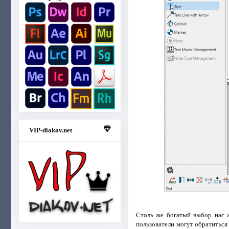
VIP-diakov.net
Столь же богатый выбор нас ж
пользователи могут обратиться