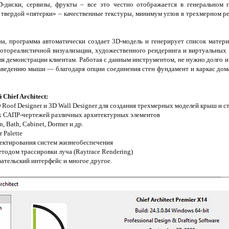
D-диски, сервизы, фрукты – все это честно отображается в генеральном 
 твердой «пятерки» – качественные текстуры, минимум углов в трехмерном р
на, программа автоматически создает 3D-модель и генерирует список матери
отореалистичной визуализации, художественного рендеринга и виртуальных 
ля демонстрации клиентам. Работая с данным инструментом, не нужно долго
аведению мыши — благодаря опции соединения стен фундамент и каркас дом
Chief Architect:
Roof Designer и 3D Wall Designer для создания трехмерных моделей крыш и ст
ых САПР-чертежей различных архитектурных элементов
 Bath, Cabinet, Dormer и др.
 Palette
оектирования систем жизнеобеспечения
етодом трассировки луча (Raytrace Rendering)
ательский интерфейс и многое другое.