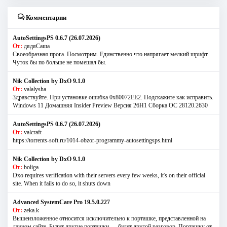
Комментарии
AutoSettingsPS 0.6.7 (26.07.2026)
От:
дядяСаша
Своеобразная прога. Посмотрим. Единственно что напрягает мелкий шрифт.
Чуток бы по больше не помешал бы.
Nik Collection by DxO 9.1.0
От:
valalysha
Здравствуйте. При установке ошибка 0х80072EE2. Подскажите как исправить.
Windows 11 Домашняя Insider Preview Версия 26H1 Сборка ОС 28120.2630
AutoSettingsPS 0.6.7 (26.07.2026)
От:
valcraft
https://torrents-soft.ru/1014-obzor-programmy-autosettingsps.html
Nik Collection by DxO 9.1.0
От:
boliga
Dxo requires verification with their servers every few weeks, it's on their official
site. When it fails to do so, it shuts down
Advanced SystemCare Pro 19.5.0.227
От:
zeka.k
Вышеизложенное относится исключительно к порташке, представленной на
данном сайте. Будут другие порташки — будет другой разговор. Порташку от