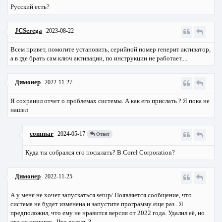
Русский есть?
JCSerega
2023-08-22
Всем привет, помогите установить, серийной номер генерит активатор,
а в где брать сам ключ активации, по инструкции не работает....
Димонер
2022-11-27
Я сохранил отчет о проблемах системы. А как его прислать ? Я пока не
нашел
commar
2024-05-17
Ответ
Куда ты собрался его посылать? В Corel Corporation?
Димонер
2022-11-25
А у меня не хочет запускаться setup/ Появляется сообщение, что
система не будет изменена и запустите программу еще раз . Я
предположил, что ему не нравится версия от 2022 года. Удалил её, но
это не помогло . Что делать ?