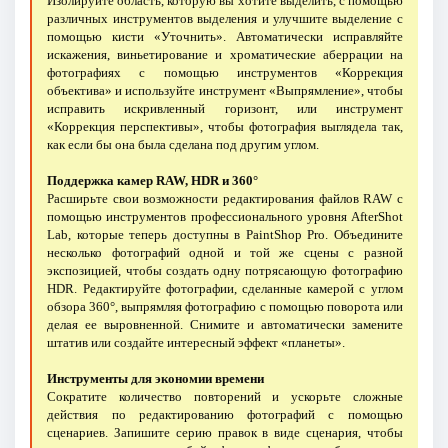
Изолируйте область, которую вы хотите выделить, с помощью
различных инструментов выделения и улучшите выделение с
помощью кисти «Уточнить». Автоматически исправляйте
искажения, виньетирование и хроматические аберрации на
фотографиях с помощью инструментов «Коррекция
объектива» и используйте инструмент «Выпрямление», чтобы
исправить искривленный горизонт, или инструмент
«Коррекция перспективы», чтобы фотография выглядела так,
как если бы она была сделана под другим углом.
Поддержка камер RAW, HDR и 360°
Расширьте свои возможности редактирования файлов RAW с
помощью инструментов профессионального уровня AfterShot
Lab, которые теперь доступны в PaintShop Pro. Объедините
несколько фотографий одной и той же сцены с разной
экспозицией, чтобы создать одну потрясающую фотографию
HDR. Редактируйте фотографии, сделанные камерой с углом
обзора 360°, выпрямляя фотографию с помощью поворота или
делая ее выровненной. Снимите и автоматически замените
штатив или создайте интересный эффект «планеты».
Инструменты для экономии времени
Сократите количество повторений и ускорьте сложные
действия по редактированию фотографий с помощью
сценариев. Запишите серию правок в виде сценария, чтобы