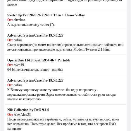
какого
SketchUp Pro 2026 26.2.243 + Thea + Chaos V-Ray
От:
alivakos
А портативки почему-то нет (?).
Advanced SystemCare Pro 19.5.0.227
От:
coliza
Ставя огромные (по моим понятиям) проги,пользователи начали забывать или
не сталкивались, про маленькую портативку Modern Tweaker 2.1 Final
Opera One 134.0 Build 5954.46 + Portable
От:
oven19
64-bit не скачивается, пишет --ошибка
Advanced SystemCare Pro 19.5.0.227
От:
coliza
К Вашему хорошему коменту хотелось бы одну поправочку -
порташка,порташке рознь.Здесь многое зависит от набитости руки автора
именно на конкретную
Nik Collection by DxO 9.1.0
От:
AlexAlex23
После переустановки всё заработало, сейчас установил новую версию, пока
всё нормально. Посмотрю далее. Вся проблема в том, что все проги DxO
начинают