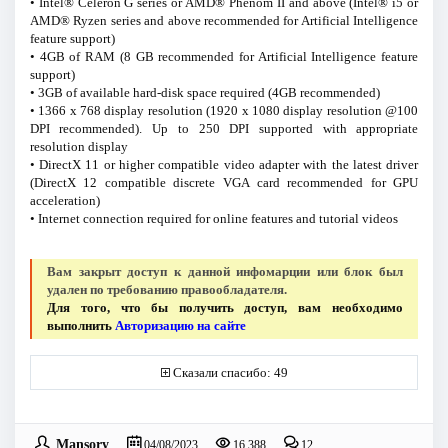
• Intel® Celeron G series or AMD® Phenom II and above (Intel® i5 or
AMD® Ryzen series and above recommended for Artificial Intelligence
feature support)
• 4GB of RAM (8 GB recommended for Artificial Intelligence feature
support)
• 3GB of available hard-disk space required (4GB recommended)
• 1366 x 768 display resolution (1920 x 1080 display resolution @100
DPI recommended). Up to 250 DPI supported with appropriate
resolution display
• DirectX 11 or higher compatible video adapter with the latest driver
(DirectX 12 compatible discrete VGA card recommended for GPU
acceleration)
• Internet connection required for online features and tutorial videos
Вам закрыт доступ к данной инфомарции или блок был
удален по требованию правообладателя.
Для того, что бы получить доступ, вам необходимо
выполнить
Авторизацию на сайте
Сказали спасибо: 49
Mansory
04/08/2023
16 388
12