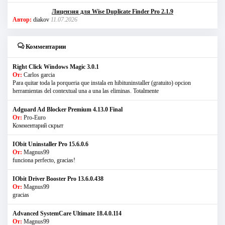
Лицензия для Wise Duplicate Finder Pro 2.1.9
Автор:
diakov
11.07.2026
Комментарии
Right Click Windows Magic 3.0.1
От:
Carlos garcia
Para quitar toda la porqueria que instala en hibituninstaller (gratuito) opcion
herramientas del contextual una a una las eliminas. Totalmente
Adguard Ad Blocker Premium 4.13.0 Final
От:
Pro-Euro
Комментарий скрыт
IObit Uninstaller Pro 15.6.0.6
От:
Magnus99
funciona perfecto, gracias!
IObit Driver Booster Pro 13.6.0.438
От:
Magnus99
gracias
Advanced SystemCare Ultimate 18.4.0.114
От:
Magnus99