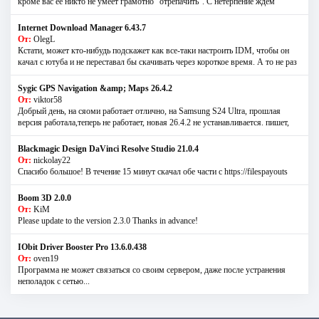
кроме вас её никто не умеет грамотно "отрепачить". С нетерпение ждём
Internet Download Manager 6.43.7
От:
OlegL
Кстати, может кто-нибудь подскажет как все-таки настроить IDM, чтобы он
качал с ютуба и не переставал бы скачивать через короткое время. А то не раз
Sygic GPS Navigation &amp; Maps 26.4.2
От:
viktor58
Добрый день, на сяоми работает отлично, на Samsung S24 Ultra, прошлая
версия работала,теперь не работает, новая 26.4.2 не устанавливается. пишет,
Blackmagic Design DaVinci Resolve Studio 21.0.4
От:
nickolay22
Спасибо большое! В течение 15 минут скачал обе части с https://filespayouts
Boom 3D 2.0.0
От:
KiM
Please update to the version 2.3.0 Thanks in advance!
IObit Driver Booster Pro 13.6.0.438
От:
oven19
Программа не может связаться со своим сервером, даже после устранения
неполадок с сетью...