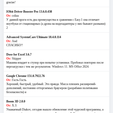
gracias!
IObit Driver Booster Pro 13.6.0.438
От:
coliza
У данной проги есть два преимущества в сравнении с Easy.1 она отличает
ноутбуки от стационарных (а дрова на видеоадаптеры у них бывают разными)
2
Advanced SystemCare Ultimate 18.4.0.114
От:
And
СПАСИБО!!
Dose for Excel 3.6.7
От:
Skipper
Машина впадает в ступор при попытке установки. Пробовал повторно после
перезагрузки с тем же результатом. Windows 11. MS Offiсe 2024.
Google Chrome 151.0.7922.76
От:
Гость Гость
Хороший, быстрый, удобный. Это правда. Масса плюшек расширений-
дополнений, постоянно отторгаемых браузером (разрабами политиками
безопасности) и
Boom 3D 2.0.0
От:
Х.З.
Уважаемый Diakov, сегодня вышло обновление этой чудесной программы, а