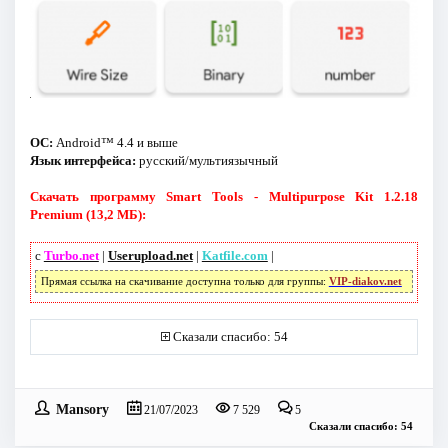
ОС:
Android™ 4.4 и выше
Язык интерфейса:
русский/мультиязычный
Скачать программу Smart Tools - Multipurpose Kit 1.2.18
Premium (13,2 МБ):
с
Turbo.net
|
Userupload.net
|
Katfile.com
|
Прямая ссылка на скачивание доступна только для группы:
VIP-diakov.net
Сказали спасибо: 54
Mansory
21/07/2023
7 529
5
Сказали спасибо: 54