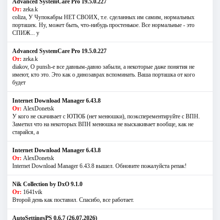
Advanced SystemCare Pro 19.5.0.227
От:
zeka.k
coliza, У Чупокабры НЕТ СВОИХ, т.е. сделанных им самим, нормальных
порташек. Ну, может быть, что-нибудь простенькое. Все нормальные - это
СПИЖ... у
Advanced SystemCare Pro 19.5.0.227
От:
zeka.k
diakov, О punsh-е все давным-давно забыли, а некоторые даже понятия не
имеют, кто это. Это как о динозаврах вспоминать. Ваша порташка от кого
будет
Internet Download Manager 6.43.8
От:
AlexDonetsk
У кого не скачивает с ЮТЮБ (нет менюшки), поэксперементируйте с ВПН.
Заметил что на некоторых ВПН менюшка не выскакивает вообще, как не
старайся, а
Internet Download Manager 6.43.8
От:
AlexDonetsk
Internet Download Manager 6.43.8 вышел. Обновите пожалуйста репак!
Nik Collection by DxO 9.1.0
От:
1641vik
Второй день как поставил. Спасибо, все работает.
AutoSettingsPS 0.6.7 (26.07.2026)