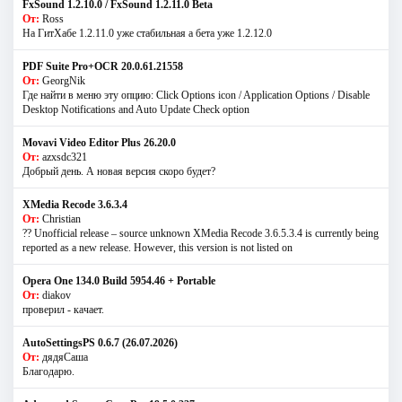
FxSound 1.2.10.0 / FxSound 1.2.11.0 Beta
От:
Ross
На ГитХабе 1.2.11.0 уже стабильная а бета уже 1.2.12.0
PDF Suite Pro+OCR 20.0.61.21558
От:
GeorgNik
Где найти в меню эту опцию: Click Options icon / Application Options / Disable
Desktop Notifications and Auto Update Check option
Movavi Video Editor Plus 26.20.0
От:
azxsdc321
Добрый день. А новая версия скоро будет?
XMedia Recode 3.6.3.4
От:
Christian
?? Unofficial release – source unknown XMedia Recode 3.6.5.3.4 is currently being
reported as a new release. However, this version is not listed on
Opera One 134.0 Build 5954.46 + Portable
От:
diakov
проверил - качает.
AutoSettingsPS 0.6.7 (26.07.2026)
От:
дядяСаша
Благодарю.