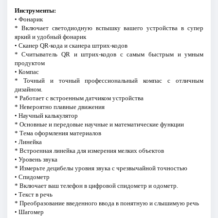
Инструменты:
• Фонарик
* Включает светодиодную вспышку вашего устройства в супер
яркий и удобный фонарик
• Сканер QR-кода и сканера штрих-кодов
* Считыватель QR и штрих-кодов с самым быстрым и умным
продуктом
• Компас
* Точный и точный профессиональный компас с отличным
дизайном.
* Работает с встроенным датчиком устройства
* Невероятно плавные движения
• Научный калькулятор
* Основные и передовые научные и математические функции
* Тема оформления материалов
• Линейка
* Встроенная линейка для измерения мелких объектов
• Уровень звука
* Измерьте децибелы уровня звука с чрезвычайной точностью
• Спидометр
* Включает ваш телефон в цифровой спидометр и одометр.
• Текст в речь
* Преобразование введенного ввода в понятную и слышимую речь
• Шагомер