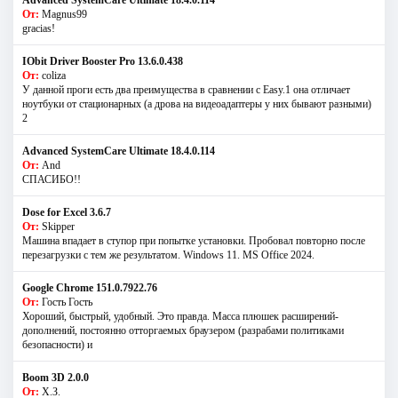
Advanced SystemCare Ultimate 18.4.0.114
От:
Magnus99
gracias!
IObit Driver Booster Pro 13.6.0.438
От:
coliza
У данной проги есть два преимущества в сравнении с Easy.1 она отличает
ноутбуки от стационарных (а дрова на видеоадаптеры у них бывают разными)
2
Advanced SystemCare Ultimate 18.4.0.114
От:
And
СПАСИБО!!
Dose for Excel 3.6.7
От:
Skipper
Машина впадает в ступор при попытке установки. Пробовал повторно после
перезагрузки с тем же результатом. Windows 11. MS Offiсe 2024.
Google Chrome 151.0.7922.76
От:
Гость Гость
Хороший, быстрый, удобный. Это правда. Масса плюшек расширений-
дополнений, постоянно отторгаемых браузером (разрабами политиками
безопасности) и
Boom 3D 2.0.0
От:
Х.З.