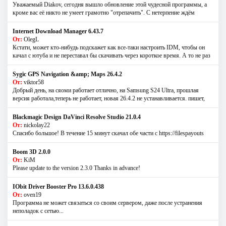
Уважаемый Diakov, сегодня вышло обновление этой чудесной программы, а
кроме вас её никто не умеет грамотно "отрепачить". С нетерпение ждём
Internet Download Manager 6.43.7
От:
OlegL
Кстати, может кто-нибудь подскажет как все-таки настроить IDM, чтобы он
качал с ютуба и не переставал бы скачивать через короткое время. А то не раз
Sygic GPS Navigation &amp; Maps 26.4.2
От:
viktor58
Добрый день, на сяоми работает отлично, на Samsung S24 Ultra, прошлая
версия работала,теперь не работает, новая 26.4.2 не устанавливается. пишет,
Blackmagic Design DaVinci Resolve Studio 21.0.4
От:
nickolay22
Спасибо большое! В течение 15 минут скачал обе части с https://filespayouts
Boom 3D 2.0.0
От:
KiM
Please update to the version 2.3.0 Thanks in advance!
IObit Driver Booster Pro 13.6.0.438
От:
oven19
Программа не может связаться со своим сервером, даже после устранения
неполадок с сетью...