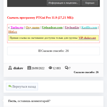
Скачать программу PTGui Pro 11.9 (27,21 МБ):
с
Turbo.pw
|
Oxy name
|
Uploadrar.com
|
Up-load.io
|
Katfile.com
|
Hitf.cc
Прямая ссылка на скачивание доступна только для группы:
VIP-diakov.net
Сказали спасибо: 26
diakov
26/09/2022
12 893
7
Сказали спасибо: 26
Вернуться назад
Гость
, оставишь комментарий?